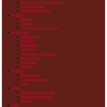
Календарь беременности
Лечимся сами
Роды без проблем
Красота
Волосы
Диеты
Уход за лицом и телом
Кулинария
Варим суп
Второе
Выпечка
Десерты
Домашние заготовки
Кухни мира
Напитки
Салаты
Любовь
Отношения
Свадьба и брак
Секс
Мода
Женские аксессуары
Женский гардероб
Обувь
Еще