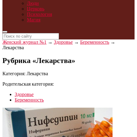
Люди
Церковь
Психология
Магия
Женский журнал №1
→
Здоровье
→
Беременность
→
Лекарства
Рубрика «Лекарства»
Категория:
Лекарства
Родительская категория:
Здоровье
Беременность