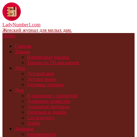
LadyNumber1.com
Женский журнал для милых дам.
Меню
Главная
Товары
Интересные товары
Товары из ТВ-магазинов
Дети
Детский мир
Детское меню
Здоровье ребенка
Дом
В гармонии с природой
Домашнее хозяйство
Домашние питомцы
Интерьер и дизайн
Сад и огород
Хобби
Здоровье
Беременность