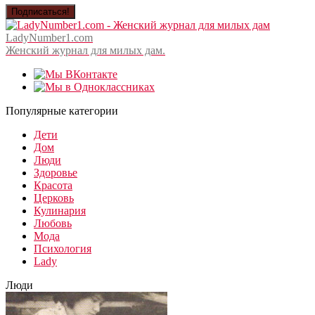
LadyNumber1.com
Женский журнал для милых дам.
Популярные категории
Дети
Дом
Люди
Здоровье
Красота
Церковь
Кулинария
Любовь
Мода
Психология
Lady
Люди