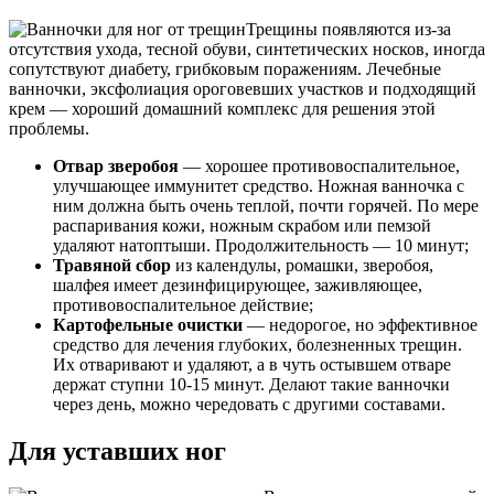
Трещины появляются из-за
отсутствия ухода, тесной обуви, синтетических носков, иногда
сопутствуют диабету, грибковым поражениям. Лечебные
ванночки, эксфолиация ороговевших участков и подходящий
крем — хороший домашний комплекс для решения этой
проблемы.
Отвар зверобоя
— хорошее противовоспалительное,
улучшающее иммунитет средство. Ножная ванночка с
ним должна быть очень теплой, почти горячей. По мере
распаривания кожи, ножным скрабом или пемзой
удаляют натоптыши. Продолжительность — 10 минут;
Травяной сбор
из календулы, ромашки, зверобоя,
шалфея имеет дезинфицирующее, заживляющее,
противовоспалительное действие;
Картофельные очистки
— недорогое, но эффективное
средство для лечения глубоких, болезненных трещин.
Их отваривают и удаляют, а в чуть остывшем отваре
держат ступни 10-15 минут. Делают такие ванночки
через день, можно чередовать с другими составами.
Для уставших ног