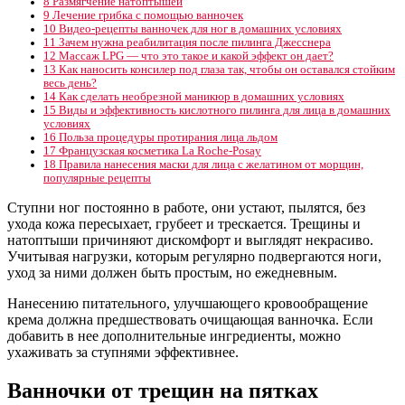
8
Размягчение натоптышей
9
Лечение грибка с помощью ванночек
10
Видео-рецепты ванночек для ног в домашних условиях
11
Зачем нужна реабилитация после пилинга Джесснера
12
Массаж LPG — что это такое и какой эффект он дает?
13
Как наносить консилер под глаза так, чтобы он оставался стойким
весь день?
14
Как сделать необрезной маникюр в домашних условиях
15
Виды и эффективность кислотного пилинга для лица в домашних
условиях
16
Польза процедуры протирания лица льдом
17
Французская косметика La Roche-Posay
18
Правила нанесения маски для лица с желатином от морщин,
популярные рецепты
Ступни ног постоянно в работе, они устают, пылятся, без
ухода кожа пересыхает, грубеет и трескается. Трещины и
натоптыши причиняют дискомфорт и выглядят некрасиво.
Учитывая нагрузки, которым регулярно подвергаются ноги,
уход за ними должен быть простым, но ежедневным.
Нанесению питательного, улучшающего кровообращение
крема должна предшествовать очищающая ванночка. Если
добавить в нее дополнительные ингредиенты, можно
ухаживать за ступнями эффективнее.
Ванночки от трещин на пятках