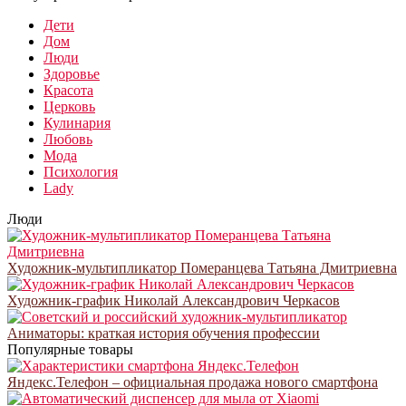
Дети
Дом
Люди
Здоровье
Красота
Церковь
Кулинария
Любовь
Мода
Психология
Lady
Люди
Художник-мультипликатор Померанцева Татьяна Дмитриевна
Художник-график Николай Александрович Черкасов
Аниматоры: краткая история обучения профессии
Популярные товары
Яндекс.Телефон – официальная продажа нового смартфона