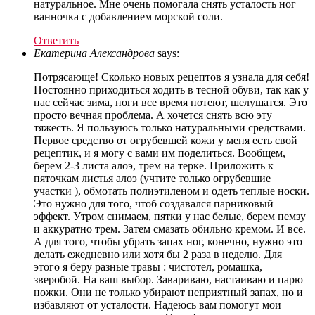
натуральное. Мне очень помогала снять усталость ног
ванночка с добавлением морской соли.
Ответить
Екатерина Александрова
says:
Потрясающе! Сколько новых рецептов я узнала для себя!
Постоянно приходиться ходить в тесной обуви, так как у
нас сейчас зима, ноги все время потеют, шелушатся. Это
просто вечная проблема. А хочется снять всю эту
тяжесть. Я пользуюсь только натуральными средствами.
Первое средство от огрубевшей кожи у меня есть свой
рецептик, и я могу с вами им поделиться. Вообщем,
берем 2-3 листа алоэ, трем на терке. Приложить к
пяточкам листья алоэ (учтите только огрубевшие
участки ), обмотать полиэтиленом и одеть теплые носки.
Это нужно для того, чтоб создавался парниковый
эффект. Утром снимаем, пятки у нас белые, берем пемзу
и аккуратно трем. Затем смазать обильно кремом. И все.
А для того, чтобы убрать запах ног, конечно, нужно это
делать ежедневно или хотя бы 2 раза в неделю. Для
этого я беру разные травы : чистотел, ромашка,
зверобой. На ваш выбор. Завариваю, настаиваю и парю
ножки. Они не только убирают неприятный запах, но и
избавляют от усталости. Надеюсь вам помогут мои