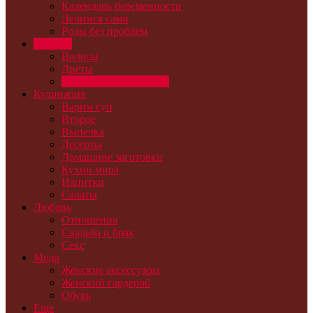
Календарь беременности
Лечимся сами
Роды без проблем
Красота
Волосы
Диеты
Уход за лицом и телом
Кулинария
Варим суп
Второе
Выпечка
Десерты
Домашние заготовки
Кухни мира
Напитки
Салаты
Любовь
Отношения
Свадьба и брак
Секс
Мода
Женские аксессуары
Женский гардероб
Обувь
Еще