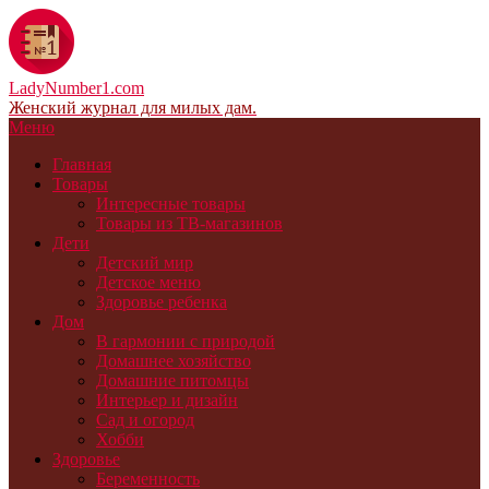
LadyNumber1.com
Женский журнал для милых дам.
Меню
Главная
Товары
Интересные товары
Товары из ТВ-магазинов
Дети
Детский мир
Детское меню
Здоровье ребенка
Дом
В гармонии с природой
Домашнее хозяйство
Домашние питомцы
Интерьер и дизайн
Сад и огород
Хобби
Здоровье
Беременность