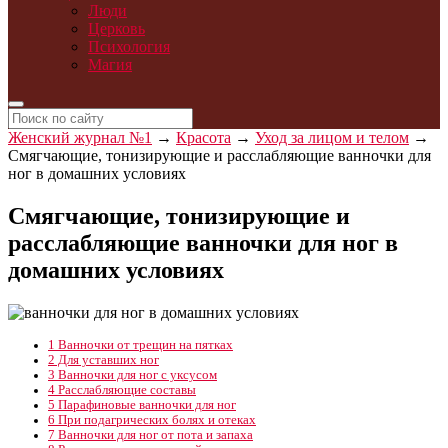
Люди
Церковь
Психология
Магия
Женский журнал №1
→
Красота
→
Уход за лицом и телом
→
Смягчающие, тонизирующие и расслабляющие ванночки для
ног в домашних условиях
Смягчающие, тонизирующие и
расслабляющие ванночки для ног в
домашних условиях
1
Ванночки от трещин на пятках
2
Для уставших ног
3
Ванночки для ног с уксусом
4
Расслабляющие составы
5
Парафиновые ванночки для ног
6
При подагрических болях и отеках
7
Ванночки для ног от пота и запаха