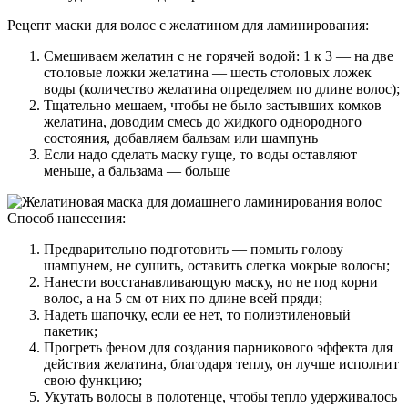
Рецепт маски для волос с желатином для ламинирования:
Смешиваем желатин с не горячей водой: 1 к 3 — на две
столовые ложки желатина — шесть столовых ложек
воды (количество желатина определяем по длине волос);
Тщательно мешаем, чтобы не было застывших комков
желатина, доводим смесь до жидкого однородного
состояния, добавляем бальзам или шампунь
Если надо сделать маску гуще, то воды оставляют
меньше, а бальзама — больше
Способ нанесения:
Предварительно подготовить — помыть голову
шампунем, не сушить, оставить слегка мокрые волосы;
Нанести восстанавливающую маску, но не под корни
волос, а на 5 см от них по длине всей пряди;
Надеть шапочку, если ее нет, то полиэтиленовый
пакетик;
Прогреть феном для создания парникового эффекта для
действия желатина, благодаря теплу, он лучше исполнит
свою функцию;
Укутать волосы в полотенце, чтобы тепло удерживалось