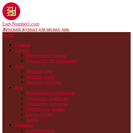
LadyNumber1.com
Женский журнал для милых дам.
Меню
Главная
Товары
Интересные товары
Товары из ТВ-магазинов
Дети
Детский мир
Детское меню
Здоровье ребенка
Дом
В гармонии с природой
Домашнее хозяйство
Домашние питомцы
Интерьер и дизайн
Сад и огород
Хобби
Здоровье
Беременность