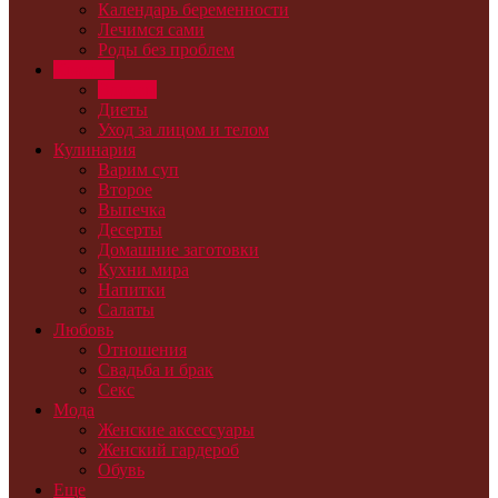
Календарь беременности
Лечимся сами
Роды без проблем
Красота
Волосы
Диеты
Уход за лицом и телом
Кулинария
Варим суп
Второе
Выпечка
Десерты
Домашние заготовки
Кухни мира
Напитки
Салаты
Любовь
Отношения
Свадьба и брак
Секс
Мода
Женские аксессуары
Женский гардероб
Обувь
Еще