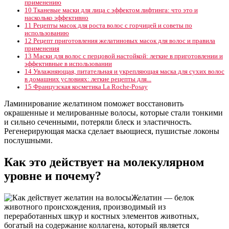
применению
10
Тканевые маски для лица с эффектом лифтинга: что это и
насколько эффективно
11
Рецепты масок для роста волос с горчицей и советы по
использованию
12
Рецепт приготовления желатиновых масок для волос и правила
применения
13
Маски для волос с перцовой настойкой: легкие в приготовлении и
эффективные в использовании
14
Увлажняющая, питательная и укрепляющая маска для сухих волос
в домашних условиях: легкие рецепты для...
15
Французская косметика La Roche-Posay
Ламинирование желатином поможет восстановить
окрашенные и мелированные волосы, которые стали тонкими
и сильно сеченными, потеряли блеск и эластичность.
Регенерирующая маска сделает вьющиеся, пушистые локоны
послушными.
Как это действует на молекулярном
уровне и почему?
Желатин — белок
животного происхождения, производимый из
переработанных шкур и костных элементов животных,
богатый на содержание коллагена, который является