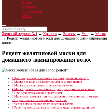
Люди
Церковь
Психология
Магия
Женский журнал №1
→
Красота
→
Волосы
→
Уход
→
Маски
→
Рецепт желатиновой маски для домашнего ламинирования
волос
Рецепт желатиновой маски для
домашнего ламинирования волос
1
Как это действует на молекулярном уровне и почему?
2
Маска для волос из желатина для ламинирования
3
Маска для укрепления и увлажнения волос
4
Маска для восстановления структуры и укрепления волос
5
Преимущества маски с желатином
6
Маленькая памятка при использовании желатинового отвара
7
Видео о масках из желатина для волос
8
Черная маска на нос против черных точек
9
Рецепты масок для волос из яйца и меда, рекомендации по