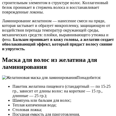
строительным элементом в структуре волос. Коллагеновый
белок проникает в стержень волоса и восстанавливает
поврежденные локоны.
Ламинирование желатином — нанесение смеси на пряди,
которая застывает и образует микропленку, защищающую от
воздействия перепада температур окружающей среды,
механических средств: плойки, выравнивающего утюжка и
фена.
Бальзам проникает в кожу головы, а желатин создает
обволакивающий эффект, который придаст волосу сияние
и упругость.
Маска для волос из желатина для
ламинирования
Понадобится:
Пакетик желатина пищевого (стандартный — по 15-25
гр., зависит от длины волос: на короткие — 15 гр.,
длинные — 25 гр.);
Шампунь или бальзам для волос;
Теплая кипяченная вода;
Столовая ложка;
Посудная емкость для приготовления.