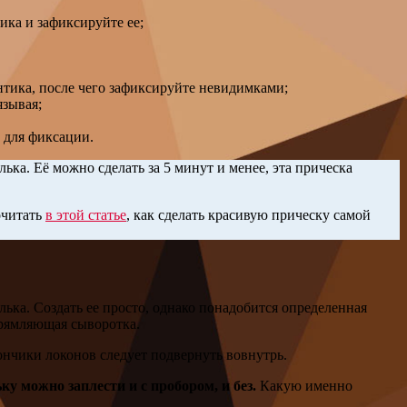
ика и зафиксируйте ее;
нтика, после чего зафиксируйте невидимками;
язывая;
 для фиксации.
лька. Её можно сделать за 5 минут и менее, эта прическа
очитать
в этой статье
, как сделать красивую прическу самой
лька. Создать ее просто, однако понадобится определенная
прямляющая сыворотка.
кончики локонов следует подвернуть вовнутрь.
ку можно заплести и с пробором, и без.
Какую именно