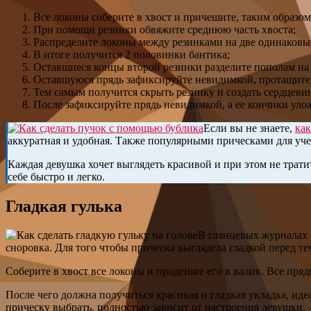
Все локоны соберите в хвост и причешите, таким образом
При помощи резинки обвяжите среднюю часть хвоста;
Распределите локоны между резинками на две одинаковы
В итоге получится 2 половинки бантика;
Оставшиеся концы второй резинки разделите пополам на 
Оставшуюся прядь зафиксируйте невидимкой, протащите пр
Тем самым получится скрыть резинку и создать сердцевин
После зафиксируйте прядь невидимкой, а ее кончики уло
Если вы не знаете,
как
аккуратная и удобная. Также популярными прическами для уче
Каждая девушка хочет выглядеть красивой и при этом не трат
себе быстро и легко.
Гладкая гулька
В глянцевых журналах о
сноровка. Для того чтобы прическа выглядела гладкой перед те
Соберите в хвост все локоны и проденьте его в валик. Все пр
После чего должна получиться красивая и гладкая укладка, ид
прическу выбрать, полностью зависит от настроения девушки.