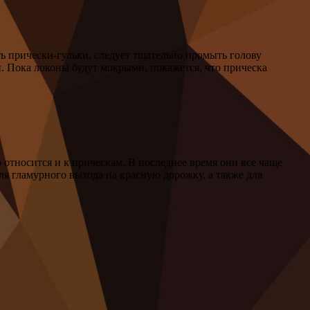
ть прически-гульки, следует тщательно промыть голову
и. Пока локоны будут мокрыми, покажется, что прическа
относится и к прическам. В последнее время они все чаще
для гламурного выхода на красную дорожку, а также для