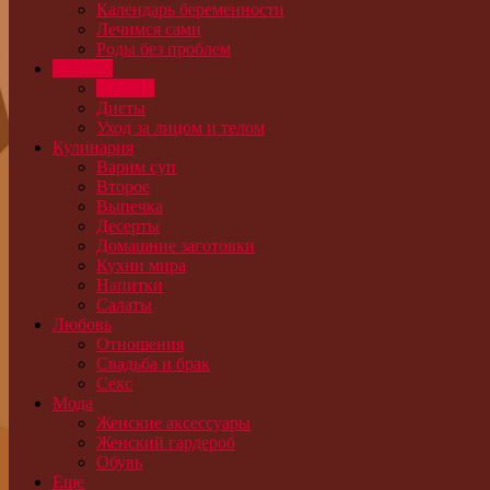
Календарь беременности
Лечимся сами
Роды без проблем
Красота
Волосы
Диеты
Уход за лицом и телом
Кулинария
Варим суп
Второе
Выпечка
Десерты
Домашние заготовки
Кухни мира
Напитки
Салаты
Любовь
Отношения
Свадьба и брак
Секс
Мода
Женские аксессуары
Женский гардероб
Обувь
Еще