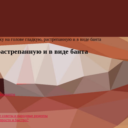
ку на голове гладкую, растрепанную и в виде банта
растрепанную и в виде банта
 варианты
е советы и народные рецепты
 просто и быстро?