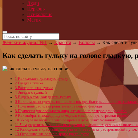
Люди
Церковь
Психология
Магия
Женский журнал №1
→
Красота
→
Волосы
→
Как сделать гуль
Как сделать гульку на голове гладкую, 
1
Как сделать красивую гульку
2
Гладкая гулька
3
Растрепанная гулька
4
Звезды с гулькой
5
Видео о том, как делать гульку
6
Какие можно сделать прически в школу: быстрые и очаровательные
7
Полезные свойства ревитализирующего флюида
8
Прически для овального лица, стрижки на разную длину волос
9
Как выбрать подходящую модель машинки для стрижки волос?
10
Уход за волосами в зимнее время в домашних условиях
11
Чем укрепить волосы от выпадения в домашних условиях: полезны
12
Как сделать красивый, аккуратный или слегка растрепанный пучок
13
Окрашивание волос в яркие цвета: фото