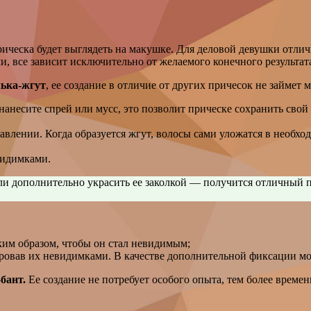
ическа будет выглядеть на макушке. Для деловой девушки отлично
 все зависит исключительно от желаемого конечного результат
лька-жгут
, ее создание в отличие от других причесок не займет 
 нанесите спрей или мусс, это позволит прическе сохранить свой
авлении. Когда образуется жгут, волосы сами уложатся в необхо
видимками.
сли дополнительно украсить ее заколкой — получится отличный 
ким образом, чтобы он стал невидимым;
ровав их невидимками. В качестве дополнительной фиксации мо
бант.
Ее создание не потребует особого опыта, тем более времен