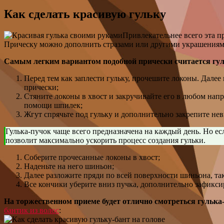
Как сделать красивую гульку
Привлекательнее всего эта пр
Прическу можно дополнить стразами или другими украшениями,
Самым легким вариантом подобной прически считается гу
Перед тем как заплести гульку, прочешите локоны. Далее
прически;
Стяните локоны в хвост и закручивайте его в любом напр
помощи шпилек;
Жгут спрячьте под гульку и дополнительно закрепите не
Гулька-пучок чаще всего предназначена на каждый день. Но е
позволит максимально ускорить процесс создания гульки.
Соберите прочесанные локоны в хвост;
Наденьте на него шиньон;
Далее разложите пряди по всей поверхности шиньона, та
Все кончики уберите вниз пучка, дополнительно зафикси
На торжественном приеме будет отлично смотреться гулька-
бантик из волос
: