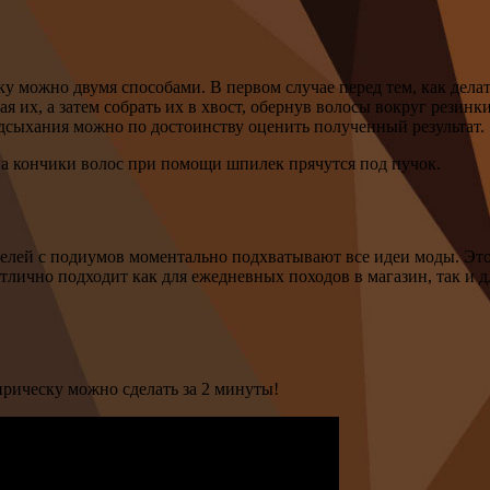
у можно двумя способами. В первом случае перед тем, как дела
 их, а затем собрать их в хвост, обернув волосы вокруг резинк
дсыхания можно по достоинству оценить полученный результат.
, а кончики волос при помощи шпилек прячутся под пучок.
елей с подиумов моментально подхватывают все идеи моды. Это 
отлично подходит как для ежедневных походов в магазин, так и 
прическу можно сделать за 2 минуты!