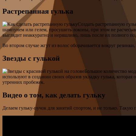
Растрепанная гулька
Создать растрепанную гульк
шампунем или гелем, просушить локоны, при этом не расчесывая
выглядит неаккуратно и неряшливо, лишь после их полного по
Во втором случае жгут из волос оборачивается вокруг резинки
Звезды с гулькой
Большое количество мод
используют в создании своих образов укладку гулька, которая 
утренних пробежек.
Видео о том, как делать гульку
Делаем гульку-пучок для занятий спортом, и не только. Такую 