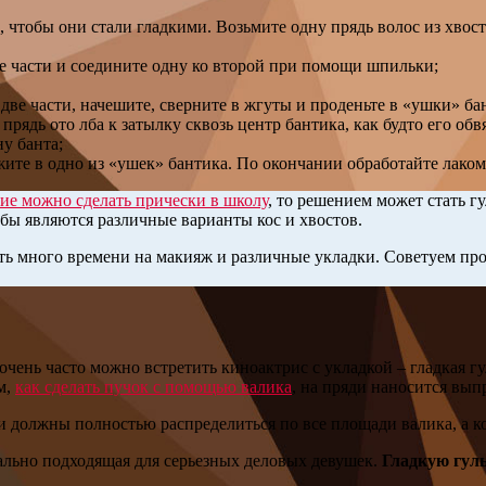
, чтобы они стали гладкими. Возьмите одну прядь волос из хвост
е части и соедините одну ко второй при помощи шпильки;
две части, начешите, сверните в жгуты и проденьте в «ушки» ба
ядь ото лба к затылку сквозь центр бантика, как будто его обв
у банта;
жите в одно из «ушек» бантика. По окончании обработайте лаком
ие можно сделать прически в школу
, то решением может стать гу
бы являются различные варианты кос и хвостов.
ить много времени на макияж и различные укладки. Советуем пр
чень часто можно встретить киноактрис с укладкой – гладкая гу
м,
как сделать пучок с помощью валика
, на пряди наносится вы
яди должны полностью распределиться по все площади валика, а 
еально подходящая для серьезных деловых девушек.
Гладкую гуль