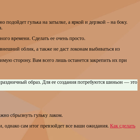
 подойдет гулька на затылке, а яркой и дерзкой – на боку.
а.
много времени. Сделать ее очень просто.
 внешний облик, а также не даст локонам выбиваться из
димую сторону. Вам всего лишь останется закрепить их при
праздничный образ. Для ее создания потребуются шиньон — это
жно сбрызнуть гульку лаком.
и, однако сам итог превзойдет все ваши ожидания.
Как сделать