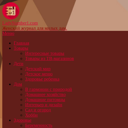
LadyNumber1.com
Женский журнал для милых дам.
Меню
Главная
Товары
Интересные товары
Товары из ТВ-магазинов
Дети
Детский мир
Детское меню
Здоровье ребенка
Дом
В гармонии с природой
Домашнее хозяйство
Домашние питомцы
Интерьер и дизайн
Сад и огород
Хобби
Здоровье
Беременность