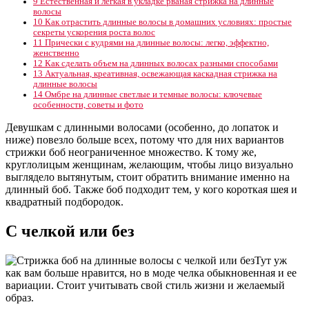
9
Естественная и легкая в укладке рваная стрижка на длинные
волосы
10
Как отрастить длинные волосы в домашних условиях: простые
секреты ускорения роста волос
11
Прически с кудрями на длинные волосы: легко, эффектно,
женственно
12
Как сделать объем на длинных волосах разными способами
13
Актуальная, креативная, освежающая каскадная стрижка на
длинные волосы
14
Омбре на длинные светлые и темные волосы: ключевые
особенности, советы и фото
Девушкам с длинными волосами (особенно, до лопаток и
ниже) повезло больше всех, потому что для них вариантов
стрижки боб неограниченное множество. К тому же,
круглолицым женщинам, желающим, чтобы лицо визуально
выглядело вытянутым, стоит обратить внимание именно на
длинный боб. Также боб подходит тем, у кого короткая шея и
квадратный подбородок.
С челкой или без
Тут уж
как вам больше нравится, но в моде челка обыкновенная и ее
вариации. Стоит учитывать свой стиль жизни и желаемый
образ.