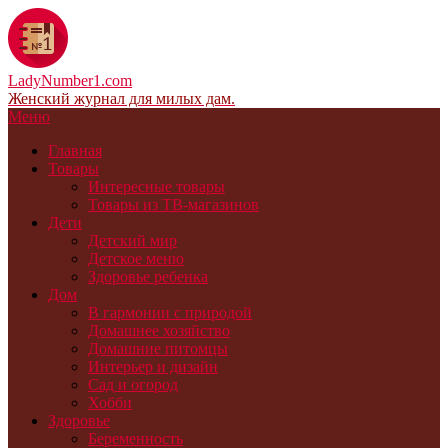
LadyNumber1.com
Женский журнал для милых дам.
Меню
Главная
Товары
Интересные товары
Товары из ТВ-магазинов
Дети
Детский мир
Детское меню
Здоровье ребенка
Дом
В гармонии с природой
Домашнее хозяйство
Домашние питомцы
Интерьер и дизайн
Сад и огород
Хобби
Здоровье
Беременность