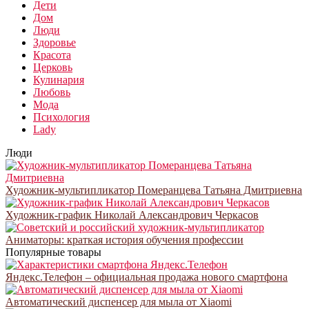
Дети
Дом
Люди
Здоровье
Красота
Церковь
Кулинария
Любовь
Мода
Психология
Lady
Люди
Художник-мультипликатор Померанцева Татьяна Дмитриевна
Художник-график Николай Александрович Черкасов
Аниматоры: краткая история обучения профессии
Популярные товары
Яндекс.Телефон – официальная продажа нового смартфона
Автоматический диспенсер для мыла от Xiaomi