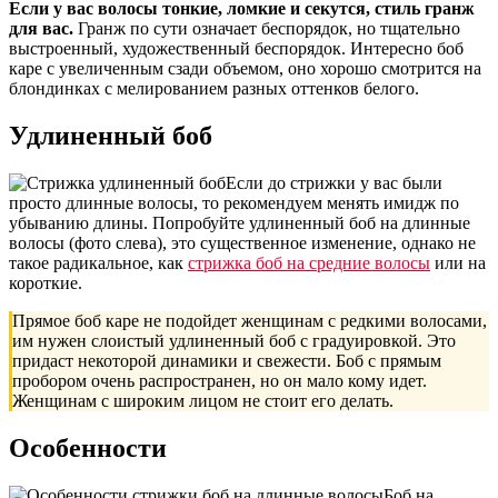
Если у вас волосы тонкие, ломкие и секутся, стиль гранж
для вас.
Гранж по сути означает беспорядок, но тщательно
выстроенный, художественный беспорядок. Интересно боб
каре с увеличенным сзади объемом, оно хорошо смотрится на
блондинках с мелированием разных оттенков белого.
Удлиненный боб
Если до стрижки у вас были
просто длинные волосы, то рекомендуем менять имидж по
убыванию длины. Попробуйте удлиненный боб на длинные
волосы (фото слева), это существенное изменение, однако не
такое радикальное, как
стрижка боб на средние волосы
или на
короткие.
Прямое боб каре не подойдет женщинам с редкими волосами,
им нужен слоистый удлиненный боб с градуировкой. Это
придаст некоторой динамики и свежести. Боб с прямым
пробором очень распространен, но он мало кому идет.
Женщинам с широким лицом не стоит его делать.
Особенности
Боб на