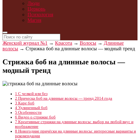
Люди
Церковь
Психология
Магия
Женский журнал №1
→
Красота
→
Волосы
→
Длинные
волосы
→
Стрижка боб на длинные волосы — модный тренд
Стрижка боб на длинные волосы —
модный тренд
1
С челкой или без
2
Прическа боб на длинные волосы — тренд 2014 года
3
Каре боб
4
Удлиненный боб
5
Особенности
6
Видео о стрижке боб
7
Креативные стрижки на длинные волосы: выбор на любой вкус и
воображение
8
Новогодние причёски на длинные волосы: интересные варианты и
рекомендации