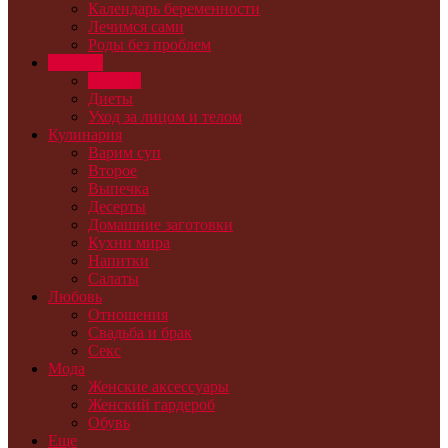
Календарь беременности
Лечимся сами
Роды без проблем
Красота
Волосы
Диеты
Уход за лицом и телом
Кулинария
Варим суп
Второе
Выпечка
Десерты
Домашние заготовки
Кухни мира
Напитки
Салаты
Любовь
Отношения
Свадьба и брак
Секс
Мода
Женские аксессуары
Женский гардероб
Обувь
Еще