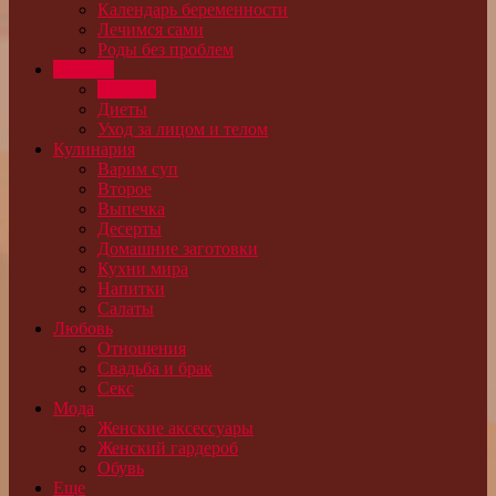
Календарь беременности
Лечимся сами
Роды без проблем
Красота
Волосы
Диеты
Уход за лицом и телом
Кулинария
Варим суп
Второе
Выпечка
Десерты
Домашние заготовки
Кухни мира
Напитки
Салаты
Любовь
Отношения
Свадьба и брак
Секс
Мода
Женские аксессуары
Женский гардероб
Обувь
Еще