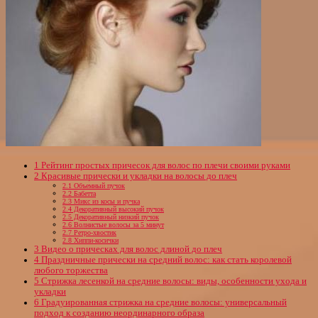
1
Рейтинг простых причесок для волос по плечи своими руками
2
Красивые прически и укладки на волосы до плеч
2.1
Объемный пучок
2.2
Бабетта
2.3
Микс из косы и пучка
2.4
Декоративный высокий пучок
2.5
Декоративный низкий пучок
2.6
Волнистые волосы за 5 минут
2.7
Ретро-хвостик
2.8
Хиппи-косички
3
Видео о прическах для волос длиной до плеч
4
Праздничные прически на средний волос: как стать королевой
любого торжества
5
Стрижка лесенкой на средние волосы: виды, особенности ухода и
укладки
6
Градуированная стрижка на средние волосы: универсальный
подход к созданию неординарного образа