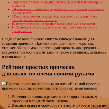
7
Красивая стрижка на средние волосы: креативные и популярные
варианты
8
Креативные стрижки на средний волос: что учесть при выборе и
как ухаживать
9
Простые прически на средние волосы своими руками — это
быстро, просто, элегантно и ярко
10
Плетение косичек на средние волосы разными способами
11
Стрижка каре на средние волосы: многообразие вариантов
преображения
Средние волосы принято считать универсальными для
создания причесок. Прически для длинных и коротких
стрижек обычно можно легко адаптировать для средних —
все дело в ловкости и фантазии, а также в резинках, шпильках
и невидимках.
Рейтинг простых причесок
для волос по плечи своими руками
Из самой простой
прически хвостик можно сделать оригинальный вариант:
Расчешите локоны и разделите их горизонтальным
пробором в средней части головы;
Верхние пряди нужно собрать вместе и убрать чтобы не