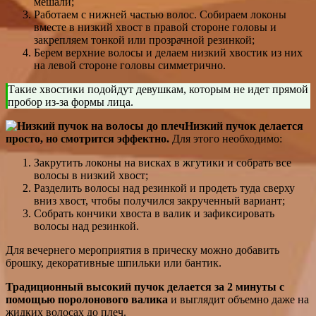
мешали;
Работаем с нижней частью волос. Собираем локоны
вместе в низкий хвост в правой стороне головы и
закрепляем тонкой или прозрачной резинкой;
Берем верхние волосы и делаем низкий хвостик из них
на левой стороне головы симметрично.
Такие хвостики подойдут девушкам, которым не идет прямой
пробор из-за формы лица.
Низкий пучок делается
просто, но смотрится эффектно.
Для этого необходимо:
Закрутить локоны на висках в жгутики и собрать все
волосы в низкий хвост;
Разделить волосы над резинкой и продеть туда сверху
вниз хвост, чтобы получился закрученный вариант;
Собрать кончики хвоста в валик и зафиксировать
волосы над резинкой.
Для вечернего мероприятия в прическу можно добавить
брошку, декоративные шпильки или бантик.
Традиционный высокий пучок делается за 2 минуты с
помощью поролонового валика
и выглядит объемно даже на
жидких волосах до плеч.