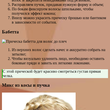
волос и закрепить невидимками под резинкой;
Расправляем пучок, придавая нужную форму и объем;
По бокам фиксируем волосы шпильками, чтобы
получился эффект кокона;
Внизу можно украсить прическу брошью или бантиком
в зависимости от события.
Бабетта
Из верхних волос сделать начес и аккуратно собрать на
затылке;
Чтобы визуально удлинить лицо, необходимо оставить
боковые пряди и завить их легкими локонами.
С этой прической будет красиво смотреться густая прямая
челка.
Микс из косы и пучка