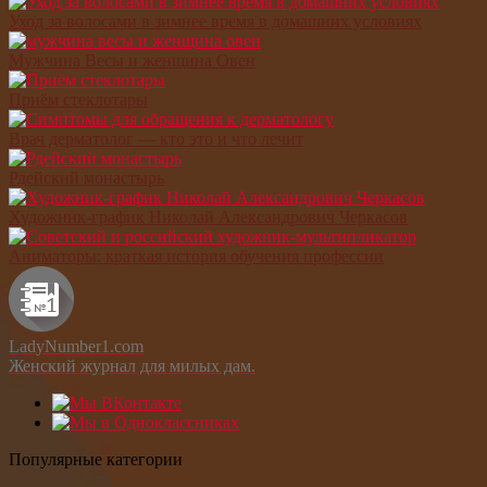
Уход за волосами в зимнее время в домашних условиях
Мужчина Весы и женщина Овен
Приём стеклотары
Врач дерматолог — кто это и что лечит
Рдейский монастырь
Художник-график Николай Александрович Черкасов
Аниматоры: краткая история обучения профессии
LadyNumber1.com
Женский журнал для милых дам.
Популярные категории