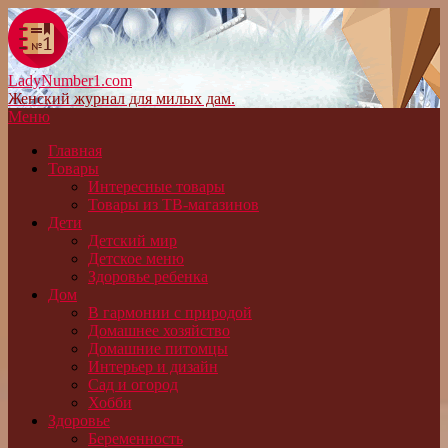
LadyNumber1.com
Женский журнал для милых дам.
Меню
Главная
Товары
Интересные товары
Товары из ТВ-магазинов
Дети
Детский мир
Детское меню
Здоровье ребенка
Дом
В гармонии с природой
Домашнее хозяйство
Домашние питомцы
Интерьер и дизайн
Сад и огород
Хобби
Здоровье
Беременность