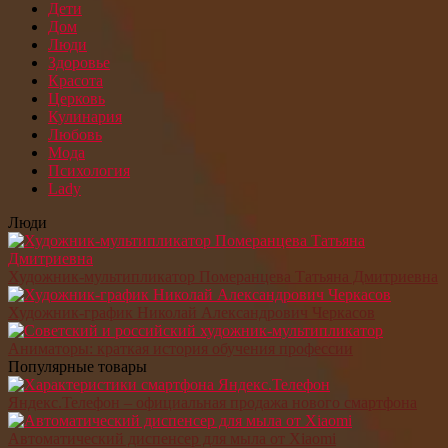
Дети
Дом
Люди
Здоровье
Красота
Церковь
Кулинария
Любовь
Мода
Психология
Lady
Люди
Художник-мультипликатор Померанцева Татьяна Дмитриевна
Художник-график Николай Александрович Черкасов
Аниматоры: краткая история обучения профессии
Популярные товары
Яндекс.Телефон – официальная продажа нового смартфона
Автоматический диспенсер для мыла от Xiaomi