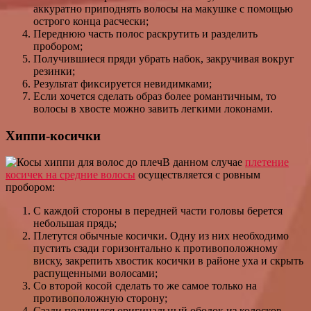
аккуратно приподнять волосы на макушке с помощью
острого конца расчески;
Переднюю часть полос раскрутить и разделить
пробором;
Получившиеся пряди убрать набок, закручивая вокруг
резинки;
Результат фиксируется невидимками;
Если хочется сделать образ более романтичным, то
волосы в хвосте можно завить легкими локонами.
Хиппи-косички
В данном случае
плетение
косичек на средние волосы
осуществляется с ровным
пробором:
С каждой стороны в передней части головы берется
небольшая прядь;
Плетутся обычные косички. Одну из них необходимо
пустить сзади горизонтально к противоположному
виску, закрепить хвостик косички в районе уха и скрыть
распущенными волосами;
Со второй косой сделать то же самое только на
противоположную сторону;
Сзади получился оригинальный ободок из колосков.