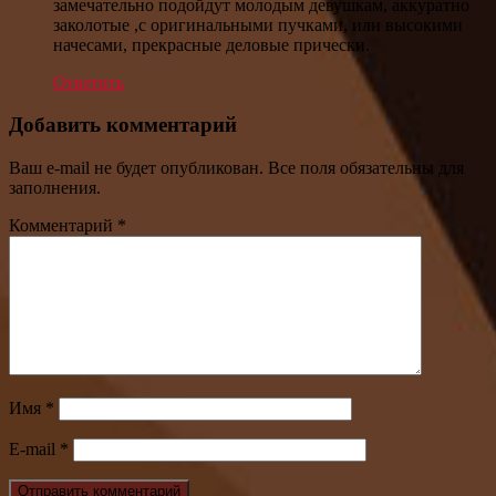
замечательно подойдут молодым девушкам, аккуратно
заколотые ,с оригинальными пучками, или высокими
начесами, прекрасные деловые прически.
Ответить
Добавить комментарий
Ваш e-mail не будет опубликован. Все поля обязательны для
заполнения.
Комментарий
*
Имя
*
E-mail
*