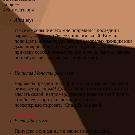
Google+
3 Комментария
Alisa
says:
И все же больше всего мне понравился последний
вариант, так как он более универсальный. Вполне
подойдет и для молодых девушек, и зрелых женщин или
даже подростков. Да и судя по видео делать такую
прическу совсем незамысловато и очень быстро. Завтра
попробую сделать, надеюсь получится!))
Ответить
Наталия Монастырёва
says:
Варианты праздничных причесок совсем несложные и
результат красивый! Думаю, получится что-то из этого
сделать самой, например, декоративный низкий пучок.
Тем более, скоро день рождения, надо
поэкспериментировать. Спасибо за идею!
Ответить
Елена Дрок
says:
Прическа с описанными вариантами укладки