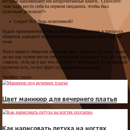
которые напоминают им непрочитанные книги. Спросите:
«как надо вести себя на первом свидании, чтобы был
отличный результат?»
Секрет №3: будь позитивной!
Будьте приверженной светлому взгляду на жизнь в процессе
общения, находите хорошее во всем и рассказывайте ему об
этом.
Успех вашего общения не всегда будет зависеть от того, знаете
ли вы как нужно вести себя на первом свидании или нет, ведь
главное, есть ли у вас что-то общее с мужчиной. Если данный
пунктик есть, то все будет складываться как надо.
Читайте также:
Цвет маникюр для вечернего платья
Как нарисовать петуха на ногтях