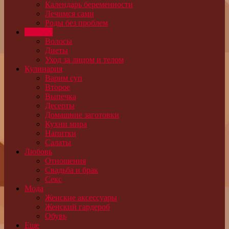
Календарь беременности
Лечимся сами
Роды без проблем
Красота
Волосы
Диеты
Уход за лицом и телом
Кулинария
Варим суп
Второе
Выпечка
Десерты
Домашние заготовки
Кухни мира
Напитки
Салаты
Любовь
Отношения
Свадьба и брак
Секс
Мода
Женские аксессуары
Женский гардероб
Обувь
Еще