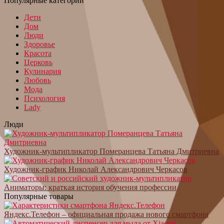
Популярные категории
Дети
Дом
Люди
Здоровье
Красота
Церковь
Кулинария
Любовь
Мода
Психология
Lady
Люди
Художник-мультипликатор Померанцева Татьяна Дмитриевна
Художник-график Николай Александрович Черкасов
Аниматоры: краткая история обучения профессии
Популярные товары
Яндекс.Телефон – официальная продажа нового смартфона