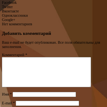
Facebook
Twitter
Вконтакте
Одноклассники
Google+
Нет комментариев
Добавить комментарий
Ваш e-mail не будет опубликован. Все поля обязательны для
заполнения.
Комментарий
*
Имя
*
E-mail
*