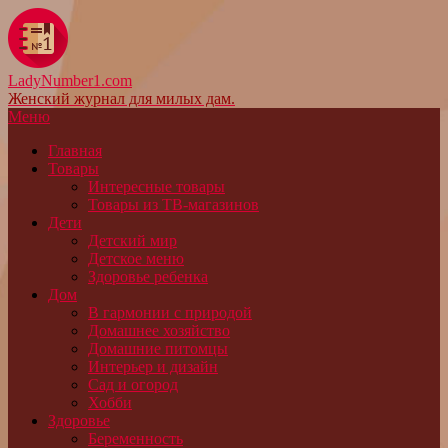
LadyNumber1.com
Женский журнал для милых дам.
Меню
Главная
Товары
Интересные товары
Товары из ТВ-магазинов
Дети
Детский мир
Детское меню
Здоровье ребенка
Дом
В гармонии с природой
Домашнее хозяйство
Домашние питомцы
Интерьер и дизайн
Сад и огород
Хобби
Здоровье
Беременность