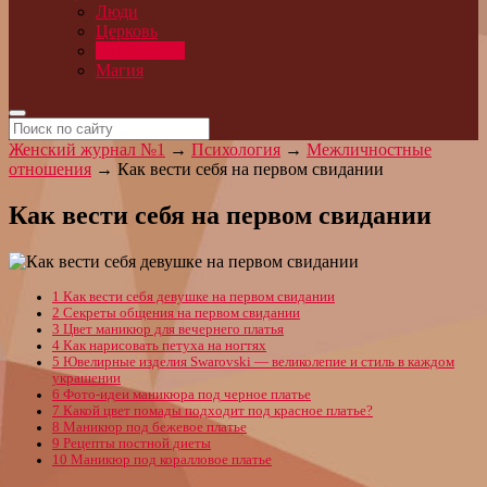
Люди
Церковь
Психология
Магия
Женский журнал №1
→
Психология
→
Межличностные
отношения
→
Как вести себя на первом свидании
Как вести себя на первом свидании
1
Как вести себя девушке на первом свидании
2
Секреты общения на первом свидании
3
Цвет маникюр для вечернего платья
4
Как нарисовать петуха на ногтях
5
Ювелирные изделия Swarovski — великолепие и стиль в каждом
украшении
6
Фото-идеи маникюра под черное платье
7
Какой цвет помады подходит под красное платье?
8
Маникюр под бежевое платье
9
Рецепты постной диеты
10
Маникюр под коралловое платье