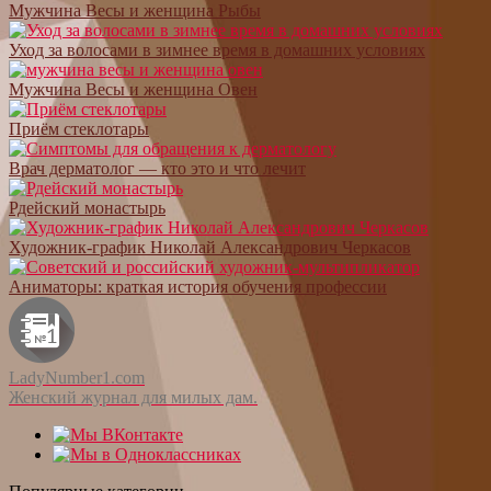
Мужчина Весы и женщина Рыбы
Уход за волосами в зимнее время в домашних условиях
Мужчина Весы и женщина Овен
Приём стеклотары
Врач дерматолог — кто это и что лечит
Рдейский монастырь
Художник-график Николай Александрович Черкасов
Аниматоры: краткая история обучения профессии
LadyNumber1.com
Женский журнал для милых дам.