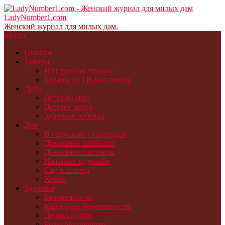
LadyNumber1.com
Женский журнал для милых дам.
Меню
Главная
Товары
Интересные товары
Товары из ТВ-магазинов
Дети
Детский мир
Детское меню
Здоровье ребенка
Дом
В гармонии с природой
Домашнее хозяйство
Домашние питомцы
Интерьер и дизайн
Сад и огород
Хобби
Здоровье
Беременность
Календарь беременности
Лечимся сами
Роды без проблем