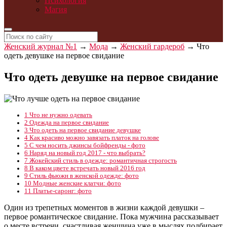
Психология
Магия
Женский журнал №1
→
Мода
→
Женский гардероб
→
Что
одеть девушке на первое свидание
Что одеть девушке на первое свидание
1
Что не нужно одевать
2
Одежда на первое свидание
3
Что одеть на первое свидание девушке
4
Как красиво можно завязать платок на голове
5
С чем носить джинсы бойфренды - фото
6
Наряд на новый год 2017 - что выбрать?
7
Жокейский стиль в одежде: романтичная строгость
8
В каком цвете встречать новый 2016 год
9
Стиль фьюжн в женской одежде: фото
10
Модные женские клатчи: фото
11
Платье-саронг: фото
Один из трепетных моментов в жизни каждой девушки –
первое романтическое свидание. Пока мужчина рассказывает
о месте встречи, счастливая женщина уже в мыслях подбирает