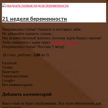
21 неделя беременности
Понравилась статья? Оцените и поставьте лайк:
Не забывайте оценить статью...
Мы за качественный контент, поэтому ждем Ваших оценок!
Либо свяжитесь с нами через
обратную связь
.
Понравилась статья? Поставь 5 звезд!
(
2
голос, рейтинг:
5,00
из 5)
Facebook
Twitter
Вконтакте
Одноклассники
Google+
Нет комментариев
Добавить комментарий
Ваш e-mail не будет опубликован. Все поля обязательны для
заполнения.