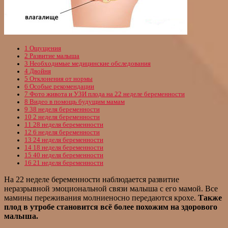
1
Ощущения
2
Развитие малыша
3
Необходимые медицинские обследования
4
Двойня
5
Отклонения от нормы
6
Особые рекомендации
7
Фото живота и УЗИ плода на 22 неделе беременности
8
Видео в помощь будущим мамам
9
38 неделя беременности
10
2 неделя беременности
11
28 неделя беременности
12
6 неделя беременности
13
24 неделя беременности
14
18 неделя беременности
15
40 неделя беременности
16
21 неделя беременности
На 22 неделе беременности наблюдается развитие
неразрывной эмоциональной связи малыша с его мамой. Все
мамины переживания молниеносно передаются крохе.
Также
плод в утробе становится всё более похожим на здорового
малыша.