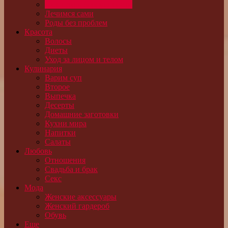
Календарь беременности
Лечимся сами
Роды без проблем
Красота
Волосы
Диеты
Уход за лицом и телом
Кулинария
Варим суп
Второе
Выпечка
Десерты
Домашние заготовки
Кухни мира
Напитки
Салаты
Любовь
Отношения
Свадьба и брак
Секс
Мода
Женские аксессуары
Женский гардероб
Обувь
Еще