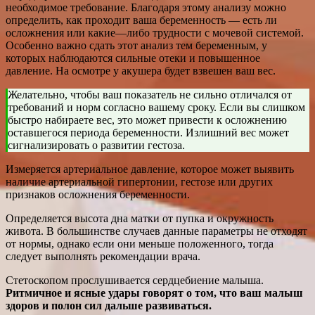
необходимое требование. Благодаря этому анализу можно
определить, как проходит ваша беременность — есть ли
осложнения или какие—либо трудности с мочевой системой.
Особенно важно сдать этот анализ тем беременным, у
которых наблюдаются сильные отеки и повышенное
давление. На осмотре у акушера будет взвешен ваш вес.
Желательно, чтобы ваш показатель не сильно отличался от
требований и норм согласно вашему сроку. Если вы слишком
быстро набираете вес, это может привести к осложнению
оставшегося периода беременности. Излишний вес может
сигнализировать о развитии гестоза.
Измеряется артериальное давление, которое может выявить
наличие артериальной гипертонии, гестозе или других
признаков осложнения беременности.
Определяется высота дна матки от пупка и окружность
живота. В большинстве случаев данные параметры не отходят
от нормы, однако если они меньше положенного, тогда
следует выполнять рекомендации врача.
Стетоскопом прослушивается сердцебиение малыша.
Ритмичное и ясные удары говорят о том, что ваш малыш
здоров и полон сил дальше развиваться.