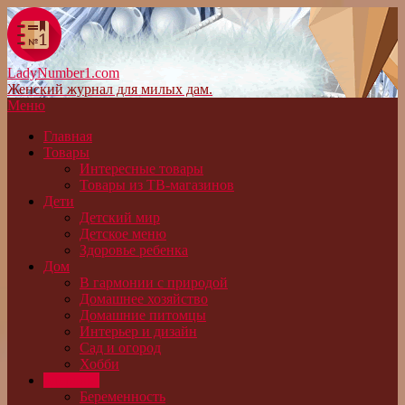
LadyNumber1.com
Женский журнал для милых дам.
Меню
Главная
Товары
Интересные товары
Товары из ТВ-магазинов
Дети
Детский мир
Детское меню
Здоровье ребенка
Дом
В гармонии с природой
Домашнее хозяйство
Домашние питомцы
Интерьер и дизайн
Сад и огород
Хобби
Здоровье
Беременность