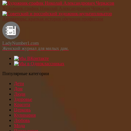
Художник-график Николай Александрович Черкасов
Аниматоры: краткая история обучения профессии
LadyNumber1.com
Женский журнал для милых дам.
Популярные категории
Дети
Дом
Люди
Здоровье
Красота
Церковь
Кулинария
Любовь
Мода
Психология