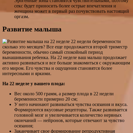
Эрогенные зоны становятся чувствительными, поэтому
секс будет приносить более острые впечатления и
женщина может в первый раз почувствовать настоящий
оргазм.
Развитие малыша
22 недели беременности
сколько это месяцев? Все еще продолжается второй триместр
беременности, обычно самый спокойный период
вынашивания ребенка. На 22 неделе ваш малыш продолжает
активно развиваться и все больше знакомиться с окружающим
его миром. Его чувства и ощущения становятся более
интересными и яркими.
На 22 неделе у вашего плода:
Вес около 500 грамм, а размер плода в 22 недели
беременности примерно 20 см;
У него начинают развиваться чувства осязания и вкуса.
Формируются вкусовые рецепторы. Также развивается
головной мозг и увеличивается количество нервных
окончаний — нейронов, которые отвечают за чувство
осязания;
Заканчивает свое формирование репродуктивная