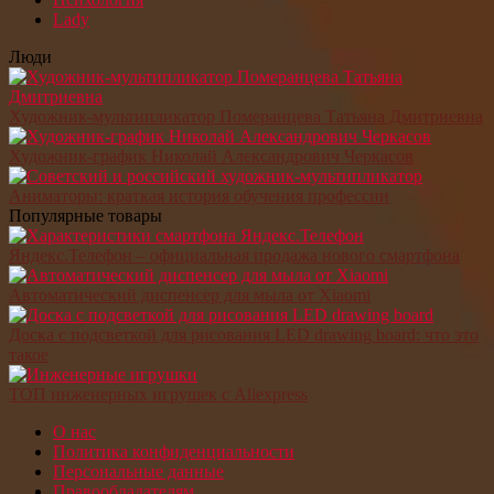
Lady
Люди
Художник-мультипликатор Померанцева Татьяна Дмитриевна
Художник-график Николай Александрович Черкасов
Аниматоры: краткая история обучения профессии
Популярные товары
Яндекс.Телефон – официальная продажа нового смартфона
Автоматический диспенсер для мыла от Xiaomi
Доска с подсветкой для рисования LED drawing board: что это
такое
ТОП инженерных игрушек с Aliexpress
О нас
Политика конфиденциальности
Персональные данные
Правообладателям