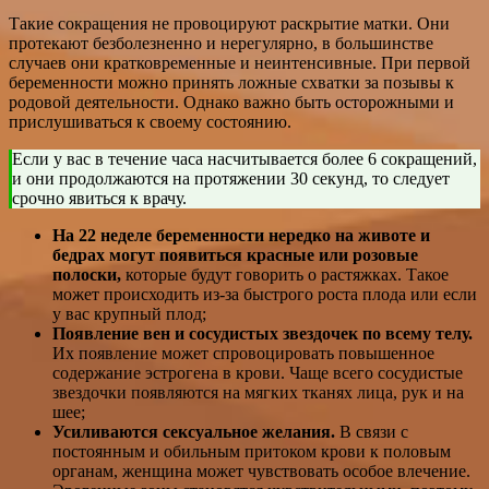
Такие сокращения не провоцируют раскрытие матки. Они
протекают безболезненно и нерегулярно, в большинстве
случаев они кратковременные и неинтенсивные. При первой
беременности можно принять ложные схватки за позывы к
родовой деятельности. Однако важно быть осторожными и
прислушиваться к своему состоянию.
Если у вас в течение часа насчитывается более 6 сокращений,
и они продолжаются на протяжении 30 секунд, то следует
срочно явиться к врачу.
На 22 неделе беременности нередко на животе и
бедрах могут появиться красные или розовые
полоски,
которые будут говорить о растяжках. Такое
может происходить из-за быстрого роста плода или если
у вас крупный плод;
Появление вен и сосудистых звездочек по всему телу.
Их появление может спровоцировать повышенное
содержание эстрогена в крови. Чаще всего сосудистые
звездочки появляются на мягких тканях лица, рук и на
шее;
Усиливаются сексуальное желания.
В связи с
постоянным и обильным притоком крови к половым
органам, женщина может чувствовать особое влечение.