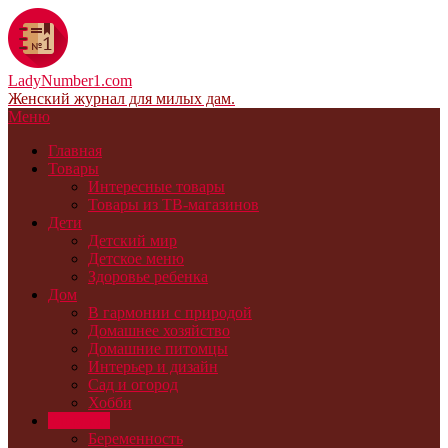
LadyNumber1.com
Женский журнал для милых дам.
Меню
Главная
Товары
Интересные товары
Товары из ТВ-магазинов
Дети
Детский мир
Детское меню
Здоровье ребенка
Дом
В гармонии с природой
Домашнее хозяйство
Домашние питомцы
Интерьер и дизайн
Сад и огород
Хобби
Здоровье
Беременность