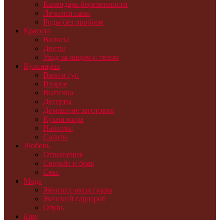
Календарь беременности
Лечимся сами
Роды без проблем
Красота
Волосы
Диеты
Уход за лицом и телом
Кулинария
Варим суп
Второе
Выпечка
Десерты
Домашние заготовки
Кухни мира
Напитки
Салаты
Любовь
Отношения
Свадьба и брак
Секс
Мода
Женские аксессуары
Женский гардероб
Обувь
Еще