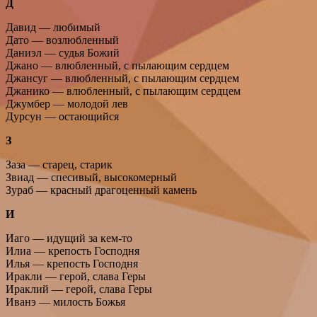
Д
Давид — любимый
Дато — возлюбленный
Даниэл — судья Божий
Джано — влюбленный, с пылающим сердцем
Джансуг — влюбленный, с пылающим сердцем
Джанико — влюбленный, с пылающим сердцем
Джумбер — молодой лев
Дурсун — остающийся
З
Заза — старец, старик
Звиад — спесивый, высокомерный
Зураб — красный драгоценный камень
И
Иаго — идущий за кем-то
Илиа — крепость Господня
Илья — крепость Господня
Иракли — герой, слава Геры
Ираклий — герой, слава Геры
Иванэ — милость Божья