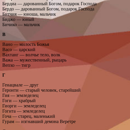
Бердиа — дарованный Богом, подарок Господа
Бердо — дарованный Богом, подарок Господа
Битчия — юноша, мальчик
Биджо — юный
Бичико — мальчик
В
Вано — милость Божья
Васо — царский
Вахтанг — волчье тело, волк
Важа — мужественный, рыцарь
Вепхо — тигр
Г
Генацвале — друг
Геронти — старый человек, старейший
Гия — земледелец
Гоги — храбрый
Гиорги — земледелец
Гогита — земледелец
Гоча — старец, маленький
Гурам — изгнавший демона Веретре