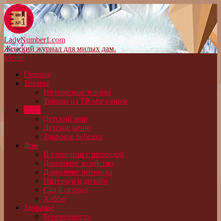
LadyNumber1.com
Женский журнал для милых дам.
Меню
Главная
Товары
Интересные товары
Товары из ТВ-магазинов
Дети
Детский мир
Детское меню
Здоровье ребенка
Дом
В гармонии с природой
Домашнее хозяйство
Домашние питомцы
Интерьер и дизайн
Сад и огород
Хобби
Здоровье
Беременность