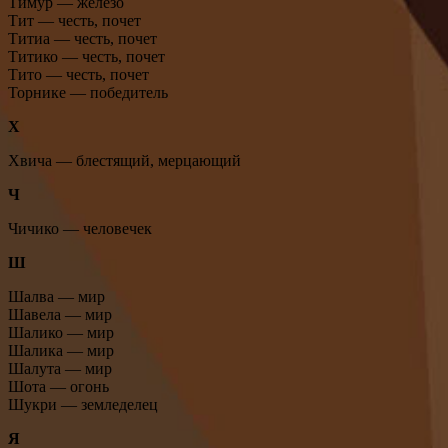
Тимур — железо
Тит — честь, почет
Титиа — честь, почет
Титико — честь, почет
Тито — честь, почет
Торнике — победитель
Х
Хвича — блестящий, мерцающий
Ч
Чичико — человечек
Ш
Шалва — мир
Шавела — мир
Шалико — мир
Шалика — мир
Шалута — мир
Шота — огонь
Шукри — земледелец
Я