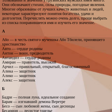
Толкований и значений у грузинских мужских имен много.
Они обозначают стихии, силы природы, погодные явления.
Многие образованы от лучших качеств животных и людей,
некоторые характеризуют понятия богатства, удачи и
долголетия. Перечислять можно очень долго, проще выбрать
из списка понравившееся имя и изучить его значение.
А
Або — в честь святого мученика Або Тбилели, принявшего
христианство
Авто — сердце родины
Антон — воин, предводитель
Автандил — сердце родины
Амиран — правитель, высокий
Арчил — правильный, открытый, благославенный
Алика — защитник
Алико — защитник
Алекс — защитник
Б
Бадри — полная луна, идеальное создание
Барам — изгнавший демона Веретре
Бесо — сын любимой жены, сын десницы
Бесарион — лесистое ущелье