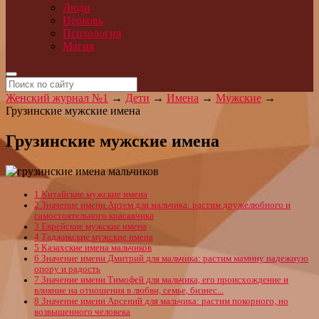
Люди
Церковь
Психология
Магия
Женский журнал №1
→
Дети
→
Имена
→
Мужские
→
Грузинские мужские имена
Грузинские мужские имена
1
Китайские мужские имена
2
Значение имени Артем для мальчика: растим дружелюбного и
самостоятельного красавчика
3
Еврейские мужские имена
4
Таджикские мужские имена
5
Казахские имена мальчиков
6
Значение имени Дмитрий для мальчика: растим мамину надежную
опору и радость
7
Значение имени Тимофей для мальчика, его происхождение и
влияние на отношения в любви, семье, бизнес...
8
Значение имени Арсений для мальчика: растим покорного, но
возвышенного человека