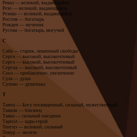
Реваз — великий, выдающийся
Резо — великий, выдающийся
Резико — великий, выдающийся
Ростом — богатырь
Рожден — мученик
Рустам — богатырь, могучий
С
Саба — старик, лишенный свободы
Серги — высокий, высокочтимый
Серго — высокий, высокочтимый
Сергиа — высокий, высокочтимый
Сосо — прибавление, увеличение
Сула — душа
Сулико — душенька
Т
Тамта — Богу посвященный, сильный, мужественный
Тамази — близнец
Тамаз — сильный наездник
Тариэл — царь-герой
Тенгиз — великий, сильный
Темур — железо