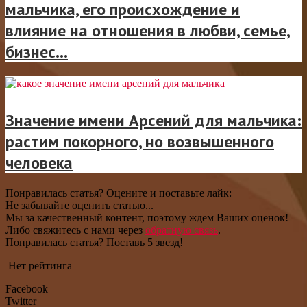
мальчика, его происхождение и
влияние на отношения в любви, семье,
бизнес...
Значение имени Арсений для мальчика:
растим покорного, но возвышенного
человека
Понравилась статья? Оцените и поставьте лайк:
Не забывайте оценить статью...
Мы за качественный контент, поэтому ждем Ваших оценок!
Либо свяжитесь с нами через
обратную связь
.
Понравилась статья? Поставь 5 звезд!
Нет рейтинга
Facebook
Twitter