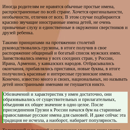
Иногда родителям не нравятся обычные простые имена,
распространенные по всей стране. Хочется оригинальности,
необычности, отличия от всех. В этом случае подбираются
красиво звучащие иностранные имена детей, не очень
привычные слуху и единственные в окружении сверстников и
друзей ребенка.
Такими принципами на протяжении столетий
руководствовались грузины, в итоге получив в свое
распоряжение общирный и богатый список мужских имен.
Заимствовались имена у всех соседних стран, у России,
Ирана, Армении, у кавказских народов. Отбрасывались
окончания, прибавлялись приставки, новые буквы, в итоге
получились красивые и интересные грузинские имена.
Конечно, известно много и своих, национальных, но называть
детей иностранными именами не гнушается никто.
Обозначений и характеристик у имен достаточно, они
образовывались от существительных и прилагательных,
объединяя их общее значение в одно целое. После
присоединения Грузии к России начался бум на старинные
православные русские имена для сыновей. И даже сейчас эта
традиция не исчезла, а наоборот, набирает популярность.