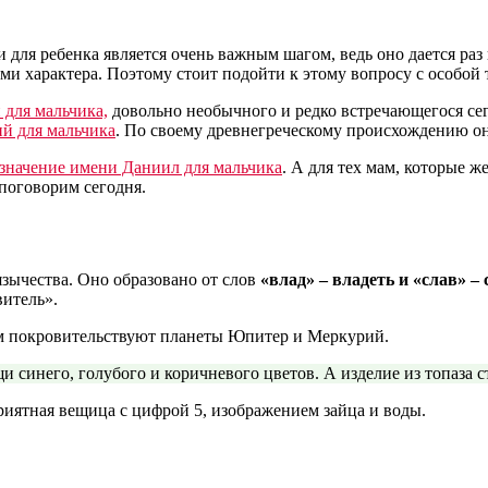
 для ребенка является очень важным шагом, ведь оно дается раз 
ми характера. Поэтому стоит подойти к этому вопросу с особой
 для мальчика,
довольно необычного и редко встречающегося сег
й для мальчика
. По своему древнегреческому происхождению он
значение имени Даниил для мальчика
. А для тех мам, которые 
поговорим сегодня.
язычества. Оно образовано от слов
«влад» – владеть и «слав» –
витель».
м покровительствуют планеты Юпитер и Меркурий.
 синего, голубого и коричневого цветов. А изделие из топаза 
приятная вещица с цифрой 5, изображением зайца и воды.