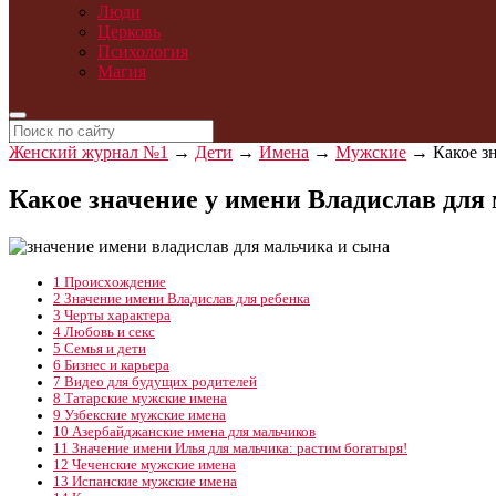
Люди
Церковь
Психология
Магия
Женский журнал №1
→
Дети
→
Имена
→
Мужские
→
Какое з
Какое значение у имени Владислав для
1
Происхождение
2
Значение имени Владислав для ребенка
3
Черты характера
4
Любовь и секс
5
Семья и дети
6
Бизнес и карьера
7
Видео для будущих родителей
8
Татарские мужские имена
9
Узбекские мужские имена
10
Азербайджанские имена для мальчиков
11
Значение имени Илья для мальчика: растим богатыря!
12
Чеченские мужские имена
13
Испанские мужские имена