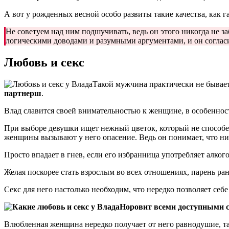
А вот у рожденных весной особо развиты такие качества, как 
Не советуем над ним подшучивать, ведь он этого никогда не заб
логическими доводами и разумными аргументами, и он согласи
Любовь и секс
Такой мужчина практически не бывае
партнерш
.
Влад славится своей внимательностью к женщине, в особенност
При выборе девушки ищет нежный цветок, который не способен 
женщины вызывают у него опасение. Ведь он понимает, что ник
Просто впадает в гнев, если его избранница употребляет алкого
Желая поскорее стать взрослым во всех отношениях, парень ран
Секс для него настолько необходим, что нередко позволяет себ
Норовит всеми доступными с
Влюбленная женщина нередко получает от него равнодушие, та