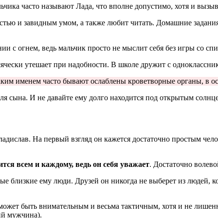
ьчика часто называют Лада, что вполне допустимо, хотя и выз
тью и завидным умом, а также любит читать. Домашние задания р
ии с огнем, ведь мальчик просто не мыслит себя без игры со сп
всячески утешает при надобности. В школе дружит с одноклассни
таким именем часто бывают ослаблены кроветворные органы, в о
ля сына. И не давайте ему долго находится под открытым солнц
дислав. На первый взгляд он кажется достаточно простым челове
тся всем и каждому, ведь он себя уважает
. Достаточно волево
мые близкие ему люди. Друзей он никогда не выберет из людей, ко
он может быть внимательным и весьма тактичным, хотя и не ли
ий мужчина).