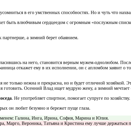
 усомниться в его умственных способностях. Но и чуть что нахва
ожет быть влюбчивым сердцеедом с огромным «послужным списко
 партнерше, а зимний берет обаянием.
огласившись на него, становится верным мужем-однолюбом. Посл
анница откажет ему в их исполнении, он с апломбом заявит о т
 не только нежна и прекрасна, но и будет отличной хозяйкой. Э
 готовить. Осенний Влад ищет мудрую жену, а зимний мечтает 
оседа
. Не употребляет спиртное, помогает супруге по хозяйству.
орых он любит безумно и бережет пуще глаза.
именем: Галина, Инга, Ирина, София, Марина и Юлия.
ра, Марго, Вероника, Татьяна и Кристина ему лучше держаться 