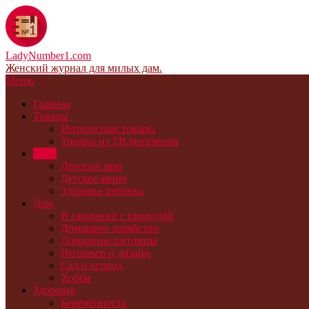
LadyNumber1.com
Женский журнал для милых дам.
Меню
Главная
Товары
Интересные товары
Товары из ТВ-магазинов
Дети
Детский мир
Детское меню
Здоровье ребенка
Дом
В гармонии с природой
Домашнее хозяйство
Домашние питомцы
Интерьер и дизайн
Сад и огород
Хобби
Здоровье
Беременность