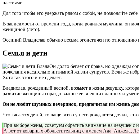
пассиями.
Для того чтобы его удержать рядом с собой, не позволяйте себе
В зависимости от времени года, когда родился мужчина, он м
женщиной (лето).
Осенний Владислав обычно весьма эгоистичен по отношению к
Семья и дети
Он долго бегает от брака, но однажды с
пожелания касательно интимной жизни супругов. Если же избр
Хотя так этого и не сделает.
Владислав, рожденный весной, возьмет в жены девушку, которая
развитие женщины гораздо важнее ее внешних данных и умения
Он не любит шумных вечеринок, предпочитая им жизнь дом
Что касается детей, то чаще всего у него рождаются дочки, кот
При выборе жены, советуем обратить внимание на девушек с 
А вот от коварных обольстительниц с именем Ада, Анжела, Ле