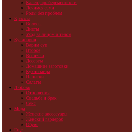
Календарь беременности
Лечимся сами
Роды без проблем
Красота
Волосы
Диеты
Уход за лицом и телом
Кулинария
Варим суп
Второе
Выпечка
Десерты
Домашние заготовки
Кухни мира
Напитки
Салаты
Любовь
Отношения
Свадьба и брак
Секс
Мода
Женские аксессуары
Женский гардероб
Обувь
Еще