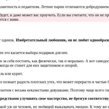
галантность и педантизм. Летние парни отличаются добродушием 
удет, и даже может вас проучить. Если вы считаете, что он не пр
тся с вами.
т одинок.
Изобретательный любовник, он не любит однообразия 
и это касается выбора подарков для нее.
за себя постоять, как физически, так и морально. А вот самод
огда не станет для них защитником и опорой.
ль или курит.
о познает радость плотских утех, что может перерасти в частые 
е интим с весьма неказистыми девушками. Поэтому чаще всего та
редствами улучшить свое мастерство, не брезгуя соответс
кой уж он человек, не любящий выказывать эмоции. К тому же е