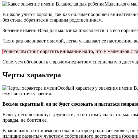
Маленького мал
В школе учится хорошо, так как обладает хорошей внимательнос
без стыда обратится к старшим родственникам.
Значение имени Влад для мальчика проявляется и в его обращен
Часто разговаривает с мамой, легко угадывает ее настроение, 
Родителям стоит обратить внимание на то, что у мальчиков с 
Советуем обговорить с врачом-педиатром специальную диету д
Черты характера
Особый характер у значения имени Вла
ему свою точку зрения.
Весьма скрытный, он не будет сюсюкать и пытаться понрави
Если у него возникнут трудности, то об этом узнают только са
правды, не боится ее.
В зависимости от времени года, в которое родился человек, 
излишне развитым чувством собственного достоинства (осенн