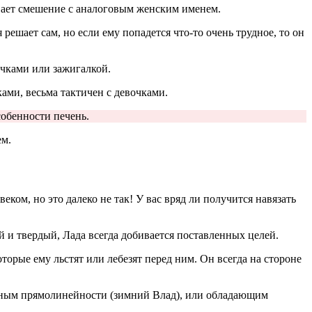
ывает смешение с аналоговым женским именем.
ешает сам, но если ему попадется что-то очень трудное, то он
ичками или зажигалкой.
ками, весьма тактичен с девочками.
собенности печень.
ем.
ком, но это далеко не так! У вас вряд ли получится навязать
й и твердый, Лада всегда добивается поставленных целей.
торые ему льстят или лебезят перед ним. Он всегда на стороне
шенным прямолинейности (зимний Влад), или обладающим