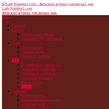
LadyNumber1.com
Женский журнал для милых дам.
Меню
Главная
Товары
Интересные товары
Товары из ТВ-магазинов
Дети
Детский мир
Детское меню
Здоровье ребенка
Дом
В гармонии с природой
Домашнее хозяйство
Домашние питомцы
Интерьер и дизайн
Сад и огород
Хобби
Здоровье
Беременность
Календарь беременности
Лечимся сами
Роды без проблем