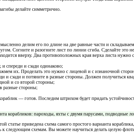
загибы делайте симметрично.
мысленно делим его по длине на две равные части и складываем 
гом. Согните и разогните лист по линии сгиба. Сделайте это не
ходится вверху. Два противоположных края верха листа нужно с
 и спереди и сзади одинаково;
жмем их. Проделать это нужно с лицевой и с изнаночной сторон
и и сзади и потяните в разные стороны. Должен получиться ква
дной и со второй стороны;
 в разные стороны;
 кораблик — готов. Последим штрихом будет придать устойчивос
анта корабликов: пароходы, яхты с двумя парусами, подводные 
этой статье приведена схема самого простого варианта кораблик
ть к следующим схемам. Вы можете научиться делать целую флот