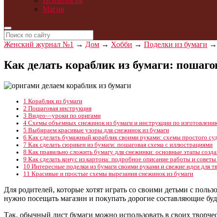
Психология
Магия
Женский журнал №1
→
Дом
→
Хобби
→
Поделки из бумаги
Как делать кораблик из бумаги: пошаго
1
Кораблик из бумаги
2
Пошаговая инструкция
3
Видео—уроки по оригами
4
Схемы объемных снежинок из бумаги и инструкции по изготовлени
5
Выбираем красивые узоры для снежинок из бумаги
6
Как сделать бумажный кораблик своими руками: схемы простого суд
7
Как сделать сюрикен из бумаги: пошаговая схема с иллюстрациями
8
Как правильно сложить бумагу для снежинки: основные этапы созд
9
Как сделать конус из картона: подробное описание работы и совет
10
Интересные поделки из бумаги своими руками и свежие идеи для т
11
Красивые и простые схемы вырезания снежинок из бумаги
Для родителей, которые хотят играть со своими детьми с польз
нужно посещать магазин и покупать дорогие составляющие бу
Так, обычный лист бумаги можно использовать в своих творчес