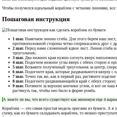
Чтобы получился идеальный кораблик с четкими линиями, все 
Пошаговая инструкция
1 шаг.
Намечаем линию сгиба. Для этого берем наш лист, 
противоположной стороны четко соприкасались друг с дру
2 шаг.
Перед нами сложенный вдвое лист. Линия сгиба на
треугольник;
3 шаг.
Два нижних края нужно согнуть вверх наполовину,
4 шаг.
Подогнем нижние углы вверх с обеих сторон и при
5 шаг.
Возьмите полученный треугольник за центр, сперед
6 шаг.
Подогните края, которые раздваиваются кверху с о
7 шаг.
Точно так же, как в первый раз, растяните изделие
8 шаг.
Подогните раздваивающийся край с обеих сторон;
9 шаг.
Потяните за верхние кончики углов, и вот он наш
растянуть так, чтобы оно было в форме ромба.
А знаете ли вы, что всего существует как минимум еще 4 вари
Кораблик — это самая простая модель оригами из бумаги. А в 
схему, как из бумаги складывать кораблик, то можно приступа