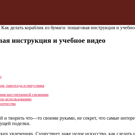
→
Как делать кораблик из бумаги: пошаговая инструкция и учебно
вая инструкция и учебное видео
ю
на, парохода и парусника
ания шестигранной снежинки
ы по использованию
ворчества
ой и творить что—то своими руками, не секрет, что самые интере
дущей поделки.
ких увлечениях. Существует даже целое искусство, как сделать 