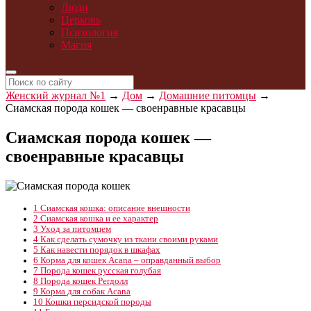
Люди
Церковь
Психология
Магия
Женский журнал №1
→
Дом
→
Домашние питомцы
→
Сиамская порода кошек — своенравные красавцы
Сиамская порода кошек —
своенравные красавцы
1
Сиамская кошка: описание внешности
2
Сиамская кошка и ее характер
3
Уход за питомцем
4
Как сделать сумочку из ткани своими руками
5
Как навести порядок в шкафах
6
Корма для кошек Acana – оправданный выбор
7
Порода кошек русская голубая
8
Порода кошек Регдолл
9
Корма для собак Acana
10
Кошки персидской породы