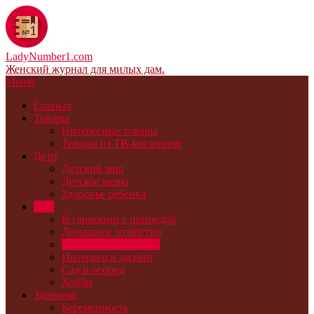
LadyNumber1.com
Женский журнал для милых дам.
Меню
Главная
Товары
Интересные товары
Товары из ТВ-магазинов
Дети
Детский мир
Детское меню
Здоровье ребенка
Дом
В гармонии с природой
Домашнее хозяйство
Домашние питомцы
Интерьер и дизайн
Сад и огород
Хобби
Здоровье
Беременность