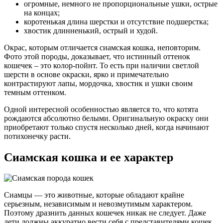
огромные, немного не пропорциональные ушки, острые
на концах;
коротенькая длина шерстки и отсутствие подшерстка;
хвостик длинненький, острый и худой.
Окрас, которым отличается сиамская кошка, неповторим.
Фото этой породы, доказывает, что истинный оттенок
кошечек – это колор-пойнт. То есть при наличии светлой
шерсти в основе окраски, ярко и примечательно
контрастируют лапы, мордочка, хвостик и ушки своим
темным оттенком.
Одной интересной особенностью является то, что котята
рождаются абсолютно белыми. Оригинальную окраску они
приобретают только спустя несколько дней, когда начинают
потихонечку расти.
Сиамская кошка и ее характер
Сиамцы ― это животные, которые обладают крайне
серьезным, независимым и невозмутимым характером.
Поэтому дразнить данных кошечек никак не следует. Даже
дети должны аккуратно вести себя с представителями кошек