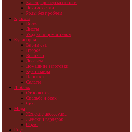
Календарь беременности
Лечимся сами
Роды без проблем
Красота
Волосы
Диеты
Уход за лицом и телом
Кулинария
Варим суп
Второе
Выпечка
Десерты
Домашние заготовки
Кухни мира
Напитки
Салаты
Любовь
Отношения
Свадьба и брак
Секс
Мода
Женские аксессуары
Женский гардероб
Обувь
Еще