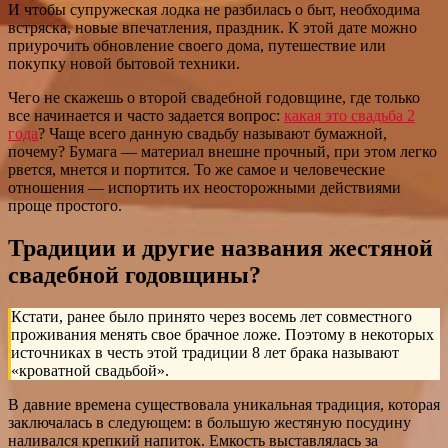
И чтобы супружеская лодка не разбилась о быт, необходима
встряска, новые впечатления, праздник. К этой дате можно
приурочить обновление своего дома, путешествие или
покупку новой бытовой техники.
Чего не скажешь о второй свадебной годовщине, где только
все начинается и часто задается вопрос:
какая это свадьба 2
года
? Чаще всего данную свадьбу называют бумажной,
почему? Бумага — материал внешне прочный, при этом легко
рвется, мнется и портится. То же самое и человеческие
отношения — испортить их неосторожными действиями
проще простого.
Традиции и другие названия жестяной
свадебной годовщины?
Кстати, ранее было принято через восемь лет совместного
проживания менять свое брачное ложе. Поэтому в некоторых
источниках в честь этой традиции 8 лет брака называют
«кроватной свадьбой».
В давние времена существовала уникальная традиция, которая
заключалась в следующем: в большую жестяную посудину
наливался крепкий напиток. Емкость выставлялась за