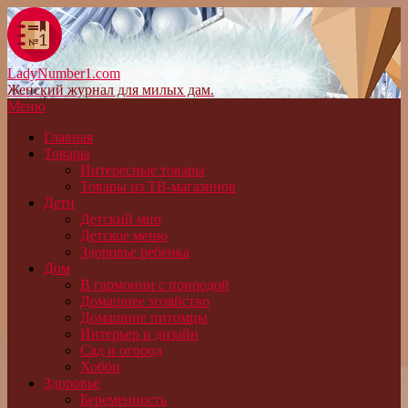
LadyNumber1.com
Женский журнал для милых дам.
Меню
Главная
Товары
Интересные товары
Товары из ТВ-магазинов
Дети
Детский мир
Детское меню
Здоровье ребенка
Дом
В гармонии с природой
Домашнее хозяйство
Домашние питомцы
Интерьер и дизайн
Сад и огород
Хобби
Здоровье
Беременность