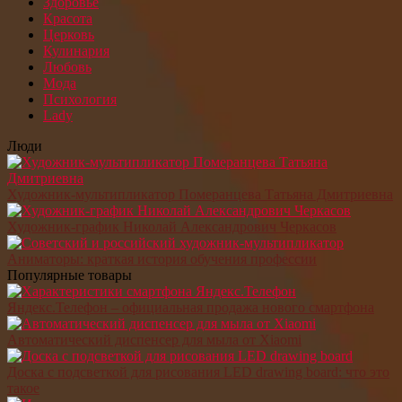
Здоровье
Красота
Церковь
Кулинария
Любовь
Мода
Психология
Lady
Люди
Художник-мультипликатор Померанцева Татьяна Дмитриевна
Художник-график Николай Александрович Черкасов
Аниматоры: краткая история обучения профессии
Популярные товары
Яндекс.Телефон – официальная продажа нового смартфона
Автоматический диспенсер для мыла от Xiaomi
Доска с подсветкой для рисования LED drawing board: что это
такое