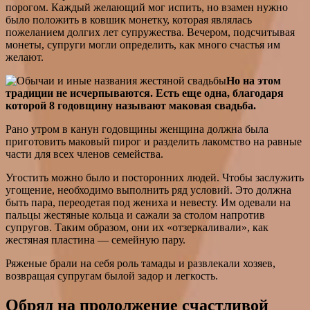
порогом. Каждый желающий мог испить, но взамен нужно
было положить в ковшик монетку, которая являлась
пожеланием долгих лет супружества. Вечером, подсчитывая
монеты, супруги могли определить, как много счастья им
желают.
Но на этом
традиции не исчерпываются. Есть еще одна, благодаря
которой 8 годовщину называют маковая свадьба.
Рано утром в канун годовщины женщина должна была
приготовить маковый пирог и разделить лакомство на равные
части для всех членов семейства.
Угостить можно было и посторонних людей. Чтобы заслужить
угощение, необходимо выполнить ряд условий. Это должна
быть пара, переодетая под жениха и невесту. Им одевали на
пальцы жестяные кольца и сажали за столом напротив
супругов. Таким образом, они их «отзеркаливали», как
жестяная пластина — семейную пару.
Ряженые брали на себя роль тамады и развлекали хозяев,
возвращая супругам былой задор и легкость.
Обряд на продолжение счастливой