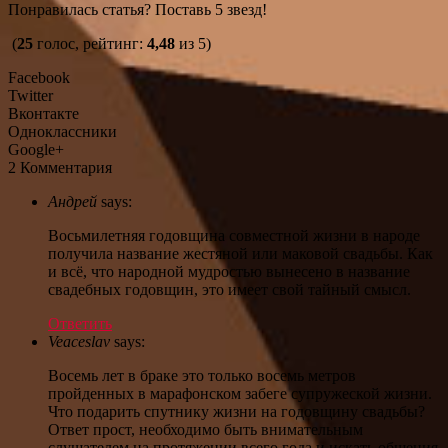
Понравилась статья? Поставь 5 звезд!
(
25
голос, рейтинг:
4,48
из 5)
Facebook
Twitter
Вконтакте
Одноклассники
Google+
2 Комментария
Андрей
says:
Восьмилетняя годовщина совместной жизни в народе
получила название жестяной или маковой свадьбы. Как
и всё, что народной мудростью вынесено в название
свадебных годовщин, это имеет свой тайный смысл.
Ответить
Veaceslav
says:
Восемь лет в браке это только восемь метров
пройденных в марафонском забеге супружеской жизни.
Что подарить спутнику жизни на годовщину свадьбы?
Ответ прост, необходимо быть внимательным
слушателем на протяжении всего года и искать общения