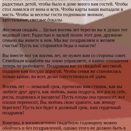
радостных детей, чтобы было в доме много вам гостей. Чтобы
стол ломился от вина и яств. Чтобы карты ваши выпадали в
масть. Чтобы за веселье гости поднимали звонкие,
хрустальные, светлые бокалы.
Жестяная свадьба… Целых восемь лет берегли вы в душах тот
медовый свет. Радостью и лаской полон этот дом, дружною
семьею вы живете в нем. Мы вас поздравляем и желаем
счастья! Пусть вас сторонятся беды и напасти!
Вы вместе вот уж восемь лет, не нужен вам со стороны совет.
Семейным кораблём вы ловко управляете, о камни отношения
теперь не разбиваете. Поздравим вас со свадьбой жестяной,
подарим вам посуды дорогой. Чтобы семья же становилась
только краше, во всех делах сопутствовала ей удача.
Восемь лет — немалый срок, прочитаю вам стишок, как вы
любите друг друга, как любовь, ваша подруга, все росла себе,
росла, поднялась и расцвела! Пусть плоды она приносит, все
плохое переносит, Вы любовь свою храните, как зеницу
берегите! Пусть все будет в должный срок, наш сердечный
поздравок!
Конечно, в восьмилетнюю свадебную годовщину можно
обойтись и без поздравлений, однако этого не должно быть в