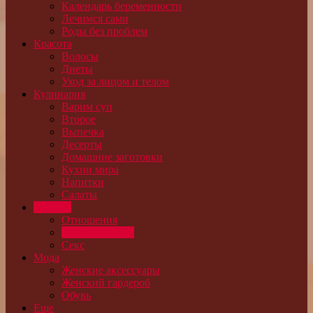
Календарь беременности
Лечимся сами
Роды без проблем
Красота
Волосы
Диеты
Уход за лицом и телом
Кулинария
Варим суп
Второе
Выпечка
Десерты
Домашние заготовки
Кухни мира
Напитки
Салаты
Любовь
Отношения
Свадьба и брак
Секс
Мода
Женские аксессуары
Женский гардероб
Обувь
Еще