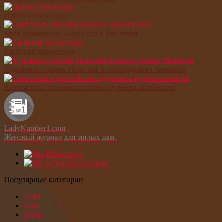
Приём стеклотары
Врач дерматолог — кто это и что лечит
Рдейский монастырь
Художник-график Николай Александрович Черкасов
Аниматоры: краткая история обучения профессии
LadyNumber1.com
Женский журнал для милых дам.
Популярные категории
Дети
Дом
Люди