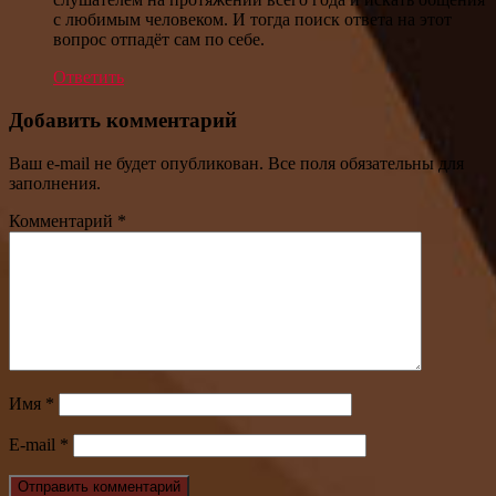
с любимым человеком. И тогда поиск ответа на этот
вопрос отпадёт сам по себе.
Ответить
Добавить комментарий
Ваш e-mail не будет опубликован. Все поля обязательны для
заполнения.
Комментарий
*
Имя
*
E-mail
*