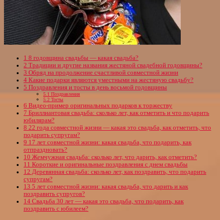
1
8 годовщина свадьбы — какая свадьба?
2
Традиции и другие названия жестяной свадебной годовщины?
3
Обряд на продолжение счастливой совместной жизни
4
Какие подарки являются уместными на жестяную свадьбу?
5
Поздравления и тосты в день восьмой годовщины
5.1
Поздравления
5.2
Тосты
6
Видео-пример оригинальных подарков к торжеству
7
Бриллиантовая свадьба: сколько лет, как отметить и что подарить
юбилярам?
8
22 года совместной жизни — какая это свадьба, как отметить, что
подарить супругам?
9
17 лет совместной жизни: какая свадьба, что подарить, как
отпраздновать?
10
Жемчужная свадьба: сколько лет, что дарить, как отметить?
11
Короткие и оригинальные поздравления с днем свадьбы
12
Деревянная свадьба: сколько лет, как поздравить, что подарить
супругам?
13
5 лет совместной жизни: какая свадьба, что дарить и как
поздравить супругов?
14
Свадьба 30 лет — какая это свадьба, что подарить, как
поздравить с юбилеем?