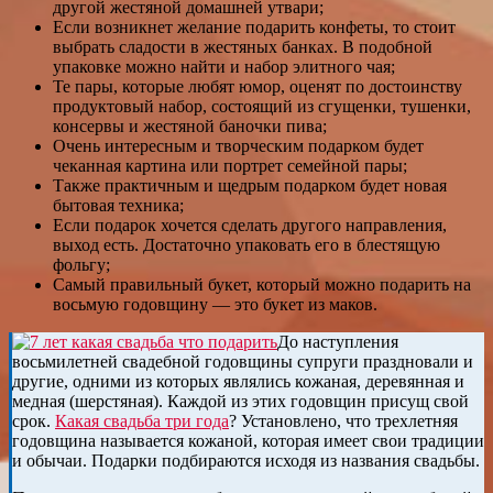
другой жестяной домашней утвари;
Если возникнет желание подарить конфеты, то стоит
выбрать сладости в жестяных банках. В подобной
упаковке можно найти и набор элитного чая;
Те пары, которые любят юмор, оценят по достоинству
продуктовый набор, состоящий из сгущенки, тушенки,
консервы и жестяной баночки пива;
Очень интересным и творческим подарком будет
чеканная картина или портрет семейной пары;
Также практичным и щедрым подарком будет новая
бытовая техника;
Если подарок хочется сделать другого направления,
выход есть. Достаточно упаковать его в блестящую
фольгу;
Самый правильный букет, который можно подарить на
восьмую годовщину — это букет из маков.
До наступления
восьмилетней свадебной годовщины супруги праздновали и
другие, одними из которых являлись кожаная, деревянная и
медная (шерстяная). Каждой из этих годовщин присущ свой
срок.
Какая свадьба три года
? Установлено, что трехлетняя
годовщина называется кожаной, которая имеет свои традиции
и обычаи. Подарки подбираются исходя из названия свадьбы.