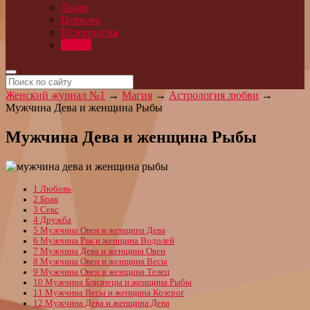
Люди
Церковь
Психология
Магия
Женский журнал №1
→
Магия
→
Астрология любви
→
Мужчина Дева и женщина Рыбы
Мужчина Дева и женщина Рыбы
1
Любовь
2
Брак
3
Секс
4
Дружба
5
Мужчина Овен и женщина Дева
6
Мужчина Рак и женщина Водолей
7
Мужчина Дева и женщина Овен
8
Мужчина Овен и женщина Весы
9
Мужчина Овен и женщина Телец
10
Мужчина Близнецы и женщина Рыбы
11
Мужчина Весы и женщина Козерог
12
Мужчина Дева и женщина Дева