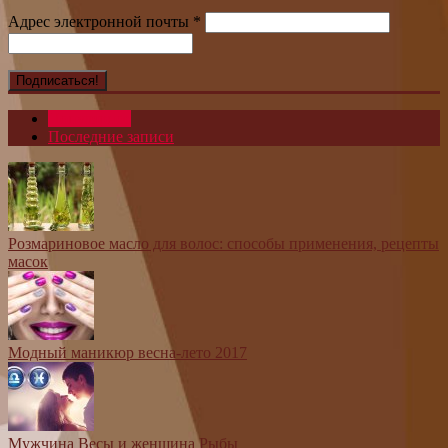
Адрес электронной почты
*
Популярное
Последние записи
Розмариновое масло для волос: способы применения, рецепты
масок
Модный маникюр весна-лето 2017
Мужчина Весы и женщина Рыбы