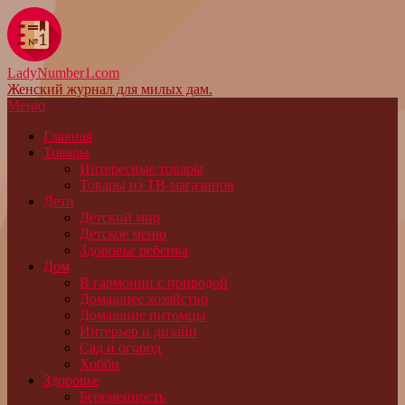
LadyNumber1.com
Женский журнал для милых дам.
Меню
Главная
Товары
Интересные товары
Товары из ТВ-магазинов
Дети
Детский мир
Детское меню
Здоровье ребенка
Дом
В гармонии с природой
Домашнее хозяйство
Домашние питомцы
Интерьер и дизайн
Сад и огород
Хобби
Здоровье
Беременность