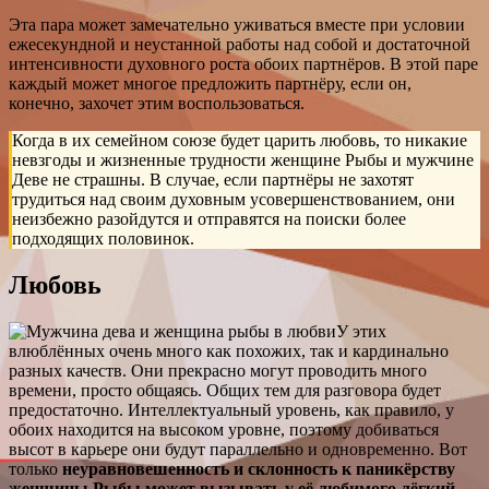
Эта пара может замечательно уживаться вместе при условии
ежесекундной и неустанной работы над собой и достаточной
интенсивности духовного роста обоих партнёров. В этой паре
каждый может многое предложить партнёру, если он,
конечно, захочет этим воспользоваться.
Когда в их семейном союзе будет царить любовь, то никакие
невзгоды и жизненные трудности женщине Рыбы и мужчине
Деве не страшны. В случае, если партнёры не захотят
трудиться над своим духовным усовершенствованием, они
неизбежно разойдутся и отправятся на поиски более
подходящих половинок.
Любовь
У этих
влюблённых очень много как похожих, так и кардинально
разных качеств. Они прекрасно могут проводить много
времени, просто общаясь. Общих тем для разговора будет
предостаточно. Интеллектуальный уровень, как правило, у
обоих находится на высоком уровне, поэтому добиваться
высот в карьере они будут параллельно и одновременно. Вот
только
неуравновешенность и склонность к паникёрству
женщины Рыбы может вызывать у её любимого лёгкий