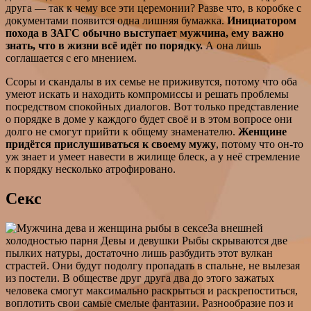
друга — так к чему все эти церемонии? Разве что, в коробке с
документами появится одна лишняя бумажка.
Инициатором
похода в ЗАГС обычно выступает мужчина, ему важно
знать, что в жизни всё идёт по порядку.
А она лишь
соглашается с его мнением.
Ссоры и скандалы в их семье не приживутся, потому что оба
умеют искать и находить компромиссы и решать проблемы
посредством спокойных диалогов. Вот только представление
о порядке в доме у каждого будет своё и в этом вопросе они
долго не смогут прийти к общему знаменателю.
Женщине
придётся прислушиваться к своему мужу
, потому что он-то
уж знает и умеет навести в жилище блеск, а у неё стремление
к порядку несколько атрофировано.
Секс
За внешней
холодностью парня Девы и девушки Рыбы скрываются две
пылких натуры, достаточно лишь разбудить этот вулкан
страстей. Они будут подолгу пропадать в спальне, не вылезая
из постели. В обществе друг друга два до этого зажатых
человека смогут максимально раскрыться и раскрепоститься,
воплотить свои самые смелые фантазии. Разнообразие поз и