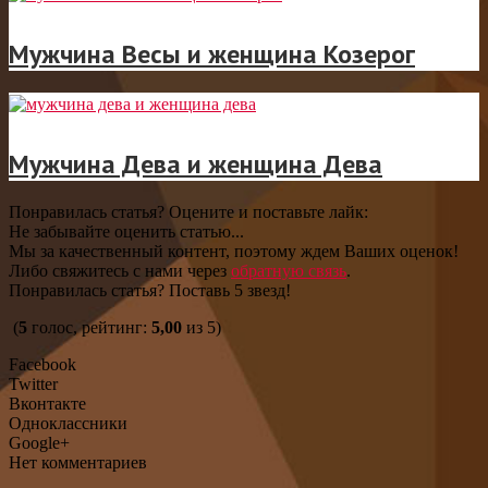
Мужчина Весы и женщина Козерог
Мужчина Дева и женщина Дева
Понравилась статья? Оцените и поставьте лайк:
Не забывайте оценить статью...
Мы за качественный контент, поэтому ждем Ваших оценок!
Либо свяжитесь с нами через
обратную связь
.
Понравилась статья? Поставь 5 звезд!
(
5
голос, рейтинг:
5,00
из 5)
Facebook
Twitter
Вконтакте
Одноклассники
Google+
Нет комментариев