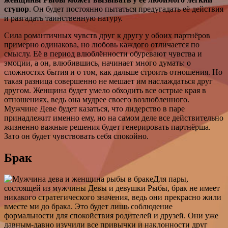
ступор
. Он будет постоянно пытаться предугадать её действия
и разгадать таинственную натуру.
Сила романтичных чувств друг к другу у обоих партнёров
примерно одинакова, но любовь каждого отличается по
смыслу. Её в период влюблённости обуревают чувства и
эмоции, а он, влюбившись, начинает много думать: о
сложностях бытия и о том, как дальше строить отношения. Но
такая разница совершенно не мешает им наслаждаться друг
другом. Женщина будет умело обходить все острые края в
отношениях, ведь она мудрее своего возлюбленного.
Мужчине Деве будет казаться, что лидерство в паре
принадлежит именно ему, но на самом деле все действительно
жизненно важные решения будет генерировать партнёрша.
Зато он будет чувствовать себя спокойно.
Брак
Для пары,
состоящей из мужчины Девы и девушки Рыбы, брак не имеет
никакого стратегического значения, ведь они прекрасно жили
вместе ми до брака. Это будет лишь соблюдение
формальности для спокойствия родителей и друзей. Они уже
давным-давно изучили все привычки и наклонности друг