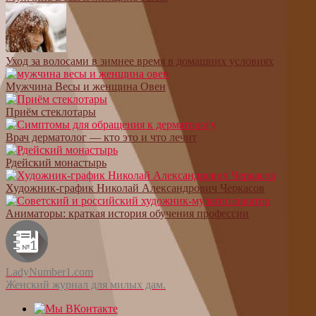
Уход за волосами в зимнее время в домашних условиях
Мужчина Весы и женщина Овен
Приём стеклотары
Врач дерматолог — кто это и что лечит
Рдейский монастырь
Художник-график Николай Александрович Черкасов
Аниматоры: краткая история обучения профессии
LadyNumber1.com
Женский журнал для милых дам.