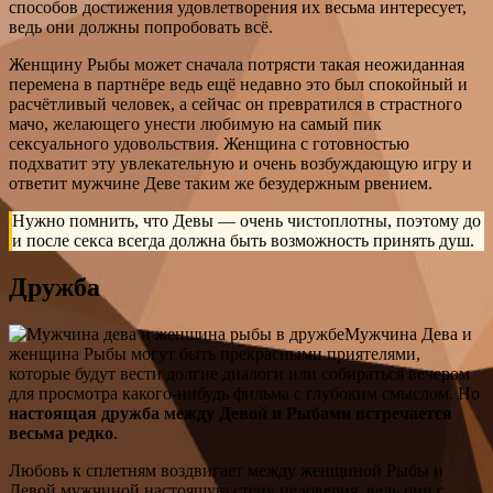
способов достижения удовлетворения их весьма интересует,
ведь они должны попробовать всё.
Женщину Рыбы может сначала потрясти такая неожиданная
перемена в партнёре ведь ещё недавно это был спокойный и
расчётливый человек, а сейчас он превратился в страстного
мачо, желающего унести любимую на самый пик
сексуального удовольствия. Женщина с готовностью
подхватит эту увлекательную и очень возбуждающую игру и
ответит мужчине Деве таким же безудержным рвением.
Нужно помнить, что Девы — очень чистоплотны, поэтому до
и после секса всегда должна быть возможность принять душ.
Дружба
Мужчина Дева и
женщина Рыбы могут быть прекрасными приятелями,
которые будут вести долгие диалоги или собираться вечером
для просмотра какого-нибудь фильма с глубоким смыслом. Но
настоящая дружба между Девой и Рыбами встречается
весьма редко
.
Любовь к сплетням воздвигает между женщиной Рыбы и
Девой мужчиной настоящую стену недоверия, ведь они с