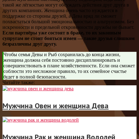
такой же лёгкостью могут обсуждать действия друг друга в
других компаниях. Женщина очень часто нуждается в
поддержке со стороны друзей, а Дева вряд ли сможет
похвастаться большой эмоциональностью и альтруизмом. Без
искренности и предельной откровенности дружбы не бывает.
Если партнёры уже состоят в браке, то их законным
супругам не стоит бояться измен — такие друзья слишком
безразличны друг другу.
Чтобы семья Девы и Рыб сохранилась до конца жизни,
женщина должна себя постоянно дисциплинировать и
совершенствовать в плане хозяйственности. Если она сможет
соблюсти это несложное правило, то их семейное счастье
будет в полной безопасности.
Читайте также:
Мужчина Овен и женщина Дева
Мужчина Рак и женщина Водолей