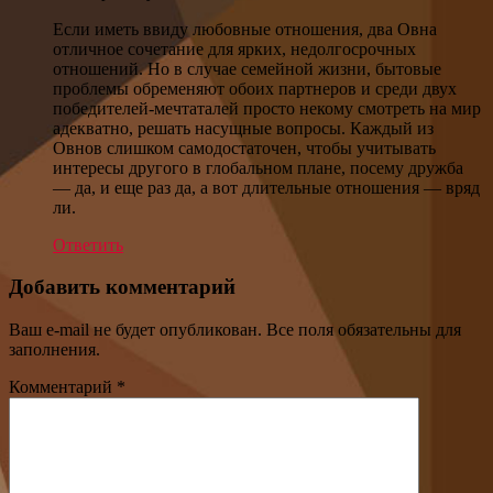
Если иметь ввиду любовные отношения, два Овна
отличное сочетание для ярких, недолгосрочных
отношений. Но в случае семейной жизни, бытовые
проблемы обременяют обоих партнеров и среди двух
победителей-мечтаталей просто некому смотреть на мир
адекватно, решать насущные вопросы. Каждый из
Овнов слишком самодостаточен, чтобы учитывать
интересы другого в глобальном плане, посему дружба
— да, и еще раз да, а вот длительные отношения — вряд
ли.
Ответить
Добавить комментарий
Ваш e-mail не будет опубликован. Все поля обязательны для
заполнения.
Комментарий
*