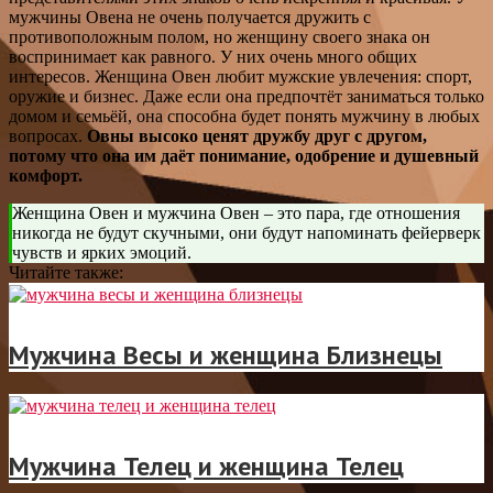
мужчины Овена не очень получается дружить с
противоположным полом, но женщину своего знака он
воспринимает как равного. У них очень много общих
интересов. Женщина Овен любит мужские увлечения: спорт,
оружие и бизнес. Даже если она предпочтёт заниматься только
домом и семьёй, она способна будет понять мужчину в любых
вопросах.
Овны высоко ценят дружбу друг с другом,
потому что она им даёт понимание, одобрение и душевный
комфорт.
Женщина Овен и мужчина Овен – это пара, где отношения
никогда не будут скучными, они будут напоминать фейерверк
чувств и ярких эмоций.
Читайте также:
Мужчина Весы и женщина Близнецы
Мужчина Телец и женщина Телец