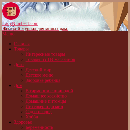
LadyNumber1.com
Женский журнал для милых дам.
Меню
Главная
Товары
Интересные товары
Товары из ТВ-магазинов
Дети
Детский мир
Детское меню
Здоровье ребенка
Дом
В гармонии с природой
Домашнее хозяйство
Домашние питомцы
Интерьер и дизайн
Сад и огород
Хобби
Здоровье
Беременность