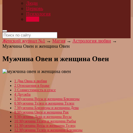
Люди
Церковь
Психология
Магия
Женский журнал №1
→
Магия
→
Астрология любви
→
Мужчина Овен и женщина Овен
Мужчина Овен и женщина Овен
1
Два Овна в любви
2
Отношения в браке
3
Совместимость в сексе
4
Дружба
5
Мужчина Весы и женщина Близнецы
6
Мужчина Телец и женщина Телец
7
Мужчина Близнецы и женщина Дева
8
Мужчина Овен и женщина Рак
9
Мужчина Дева и женщина Весы
10
Мужчина Телец и женщина Рыбы
11
Мужчина Весы и женщина Телец
12
Мужчина Телец и женщина Близнецы