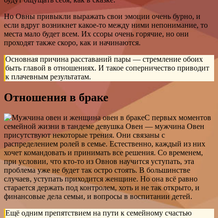
Но Овны привыкли выражать свои эмоции очень бурно, и
если вдруг возникнет какое-то между ними непонимание, то
места мало будет всем. Их ссоры очень горячие, но они
проходят также скоро, как и начинаются.
Основная причина расставаний пары — стремление обоих
быть главой в отношениях. И такое соперничество приводит
к плачевным результатам.
Отношения в браке
С первых моментов
семейной жизни в тандеме девушка Овен — мужчина Овен
присутствуют некоторые трения. Они связаны с
распределением ролей в семье. Естественно, каждый из них
хочет командовать и принимать все решения. Со временем,
при условии, что кто-то из Овнов научится уступать, эта
проблема уже не будет так остро стоять. В большинстве
случаев, уступать приходится женщине. Но она всё равно
старается держать под контролем, хоть и не так открыто, и
финансовые дела семьи, и вопросы в воспитании детей.
Ещё одним препятствием на пути к семейному счастью