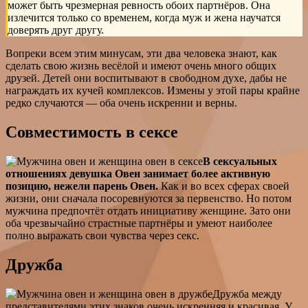
может быть чрезмерная ревность обоих партнёров. Она
излечится только со временем, когда муж и жена научатся
доверять друг другу.
Вопреки всем этим минусам, эти два человека знают, как
сделать свою жизнь весёлой и имеют очень много общих
друзей. Детей они воспитывают в свободном духе, дабы не
награждать их кучей комплексов. Измены у этой пары крайне
редко случаются — оба очень искренни и верны.
Совместимость в сексе
В сексуальных
отношениях девушка Овен занимает более активную
позицию, нежели парень Овен.
Как и во всех сферах своей
жизни, они сначала посоревнуются за первенство. Но потом
мужчина предпочтёт отдать инициативу женщине. Зато они
оба чрезвычайно страстные партнёры и умеют наиболее
полно выражать свои чувства через секс.
Дружба
Дружба между
представителями этих знаков очень искренняя и красивая. У