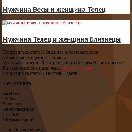
Мужчина Весы и женщина Телец
Мужчина Телец и женщина Близнецы
Понравилась статья? Оцените и поставьте лайк:
Не забывайте оценить статью...
Мы за качественный контент, поэтому ждем Ваших оценок!
Либо свяжитесь с нами через
обратную связь
.
Понравилась статья? Поставь 5 звезд!
Нет рейтинга
Facebook
Twitter
Вконтакте
Одноклассники
Google+
1 Комментарий
Виктория
says: