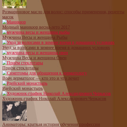
Розмариновое масло для волос: способы применения, рецепты
масок
Модный маникюр весна-лето 2017
Мужчина Весы и женщина Рыбы
Уход за волосами в зимнее время в домашних условиях
Мужчина Весы и женщина Овен
Приём стеклотары
Врач дерматолог — кто это и что лечит
Рдейский монастырь
Художник-график Николай Александрович Черкасов
Аниматоры: краткая история обучения профессии