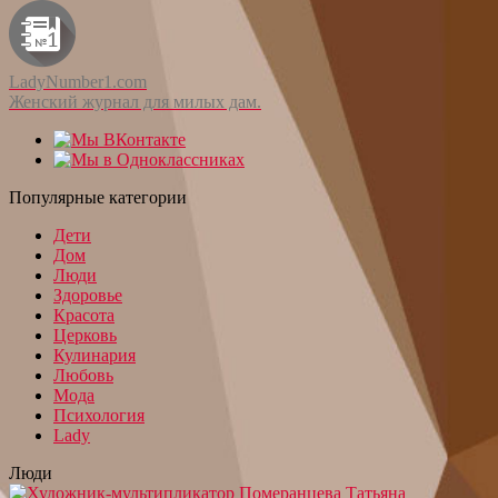
LadyNumber1.com
Женский журнал для милых дам.
Популярные категории
Дети
Дом
Люди
Здоровье
Красота
Церковь
Кулинария
Любовь
Мода
Психология
Lady
Люди