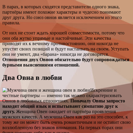
В парах, в которых сходятся представители одного знака,
партнёры имеют похожие характеры и чудесно понимают
друг друга. Но союз овнов является исключением из этого
правила.
От них не стоит ждать хорошей совместимости, потому что
они оба жутко упрямые и настойчивые. Эти качества
приводят их к вечному противостоянию, они никогда не
упустят своих позиций и будут настаивать на своем. Уступать
они не умеют, два «барана» никогда не договорятся.
Отношения двух Овнов обязательно будут сопровождаться
бурными выяснениями отношений.
Два Овна в любви
Искренние и
честные партнеры — именно так можно охарактеризовать
Овнов в любовных отношениях.
Поначалу Овны запросто
находят общий язык и испытывают симпатию друг к
другу.
Женщина Овен ожидает от партнёра проявления
мужских качеств. А мужчина Овен как раз на это способен, к
тому же он может быть очень романтичным и не оставит свою
возлюбленную без знаков внимания. На первых порах они
будут ощущать себя, как в сказке.