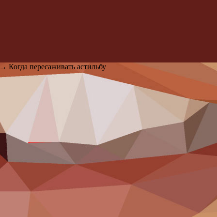
→
Когда пересаживать астильбу