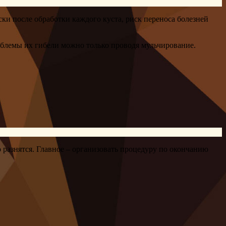
ки после обработки каждого куста, риск переноса болезней
облемы их гибели можно только проводя мульчирование.
разнятся. Главное – организовать процедуру по окончанию