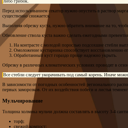
либо грибок.
Перед использованием секатор нужно опустить в раствор марга
существенно снижается.
Выполняя обрезку куста, нужно обратить внимание на то, что
Обновление ствола куста важно сделать ежегодными превентив
На контрасте с молодой порослью подсохшие стебли выгл
Омоложение кустарника способствует восстановлению е
Обработанный куст гораздо проще надежно укрыть.
Обрезку в различных климатических условиях проводят в сезон 
Все стебли следует укорачивать под самый корень. Иначе можн
В зависимости от погодных особенностей регионального распо
первых заморозков. От их воздействия побеги и листья темнеют
Мульчирование
Толщина холмика мульчи должна составлять в высоту 3-4 санти
торф;
свежий компост;