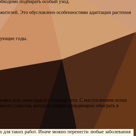
обходимо подбирать особый уход.
ожителей. Это обусловлено особенностями адаптации растения
едующие годы.
вляют всю свою красоту в конце лета. С наступлением осени
асота сухостоя, которую можно неординарно обыграть в
о для таких работ. Иначе можно перенести любые заболевания