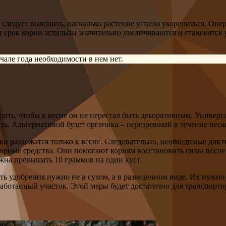
 следует выяснить, насколько растение успело укорениться. Оп
тот срок корни астильбы значительно увеличиваются и становятс
але года необходимости в нем нет.
ить, чтобы к весне он не перестал быть декоративным. Универс
. Альтернативой будет органика – перезревший в течение неско
и разложатся только к весне. Следовательно, необходимые для 
орные средства. Они помогают корням восстановить силы после 
жна превышать 10 граммов на один куст.
ть удобрения нужно не в сухом, а в разведенном виде. Их нужно
аботанный участок. Этой меры будет достаточно для транспорти