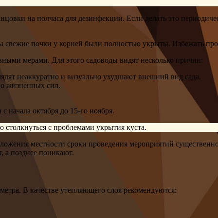
нцовки на полчаса для дезинфекции. Если делать это периодичес
бы свежие почки у корней были полностью укрыты. Избежать пр
ными мерами. Для этого садоводы видят несколько причин:
ядят неаккуратно и визуально ухудшают внешний вид сада.
го жизненных сил.
с начала октября до 15-го ноября.
о столкнуться с проблемами укрытия куста.
ложения местности сроки проведения мероприятий существенно 
, а позднее поникают.
метра. В качестве утепляющего слоя рекомендуются: