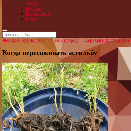
Люди
Церковь
Психология
Магия
Женский журнал №1
→
Сад и огород
→
Деревья и кустарники
Когда пересаживать астильбу