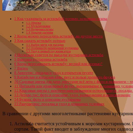
1
Как ухаживать за астильбой осенью: основные этапы
1.1
Обрезка
1.2
Мульчирование
1.3
Подкормка почвы
1.4
Укрытие растения
2
Когда можно пересадить астильбу на другое место
3
Как сажать астильбу осенью
3.1
Выбор места для высадки
3.2
Особенности размножения кустарника
3.3
Уход в первый год жизни куста
4
Несколько советов по высадке кустарника астильба
5
Выгонка кустарника астильба
6
Когда пересаживать астильбу: весной или осенью?
7
Видео
8
Арктотис: посадка и уход в открытом грунте
9
Китайская и японская айва: вкус и польза древнего фрукта
10
Садовые цветы для дачи, цветущие всё лето с фото и названием – ч
11
Питахайя или драконовый фрукт: выращивание в домашних услови
12
Красивые цветы с экзотическим названием остеоспермум: посадка 
13
Дерево тис: фото и описание, уход, размножение и использование
14
Бузина: фото и описание кустарника
15
Ранункулюс: посадка и уход в домашних условиях
В сравнении с другими многолетниками растениями кустарник 
Астильба считается устойчивым к морозам кустарником. И
сортам. Такой факт вводит в заблуждение многих садовод