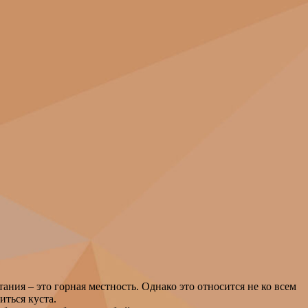
ния – это горная местность. Однако это относится не ко всем
иться куста.