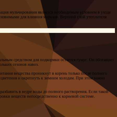
ерация мульчирования является необходимым условием в уходе
я уязвимыми для влияния морозов. Верхний слой утеплителя
альным средством для подкормки остается гумус. Он обогащает
льких сезонов навоз.
питания вещества проникнут в корень только после полного
цветения и окрепнуть к зимним холодам. При этом важно
 разбавить в ведре воды до полного растворения. Если такой
ровки веществ непосредственно к корневой системе.