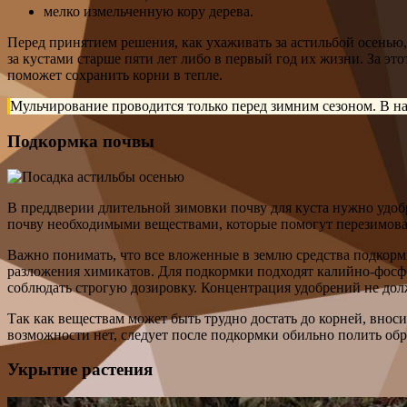
мелко измельченную кору дерева.
Перед принятием решения, как ухаживать за астильбой осенью,
за кустами старше пяти лет либо в первый год их жизни. За э
поможет сохранить корни в тепле.
Мульчирование проводится только перед зимним сезоном. В нач
Подкормка почвы
В преддверии длительной зимовки почву для куста нужно удобр
почву необходимыми веществами, которые помогут перезимовать
Важно понимать, что все вложенные в землю средства подкормк
разложения химикатов. Для подкормки подходят калийно-фосф
соблюдать строгую дозировку. Концентрация удобрений не дол
Так как веществам может быть трудно достать до корней, вноси
возможности нет, следует после подкормки обильно полить обр
Укрытие растения