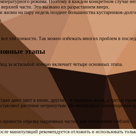
емпературного режима. Поэтому в каждом конкретном случае не
в верхней части. Это вызвано их разрастанием вверх.
ки жизни на пару недель позднее большинства кустарников-долг
ь все эти тонкости. Так можно избежать многих проблем в посл
сновные этапы
Уход за астильбой осенью включает четыре основных этапа.
Одни дают цвет в июне, другие – в середине июля, а третьи проя
ставляют растение нетронутым. Их мотивирует неповторимая кр
о провести обрезку надземных частей для обновления стеблей.
сле манипуляций рекомендуется отложить и использовать тольк