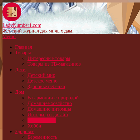
LadyNumber1.com
Женский журнал для милых дам.
Меню
Главная
Товары
Интересные товары
Товары из ТВ-магазинов
Дети
Детский мир
Детское меню
Здоровье ребенка
Дом
В гармонии с природой
Домашнее хозяйство
Домашние питомцы
Интерьер и дизайн
Сад и огород
Хобби
Здоровье
Беременность