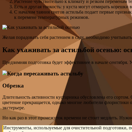
Растение чувствительно к климату и резким переменам т
Есть и другая тонкость: у куста могут отмирать корешки 
С началом таяния снегов астильба подает первые призна
к перемене температурных режимов.
Желая порадовать себя растением в саду, необходимо учитыват
Как ухаживать за астильбой осенью: о
Предзимняя подготовка будет эффективнее в начале сентября. 
Обрезка
Длительность активности кустарника обусловлена его сортом. 
цветение прекращается, однако многие любители флористики о
экстерьере.
Но как раз в этот промежуток времени не стоит медлить. Нужн
Инструменты, используемые для очистительной подготовки, по