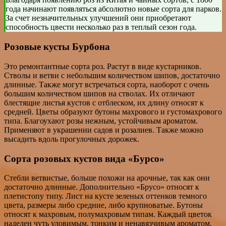
года начинают появляться абсолютно новые сорта для парков.
За счет незначительных улучшений они приобретают
способность цвести несколько раз в теплый сезон года.
Розовые кусты Бурбона
Это ремонтантные сорта роз. Растут в виде кустарников.
Стволы и ветви с небольшим количеством шипов, достаточно
длинные. Также могут встречаться сорта, наоборот с очень
большим количеством шипов на стволах. Их отличают
блестящие листья кустов с отблеском, их длину относят к
средней. Цветы образуют бутоны махрового и густомахрового
типа. Благоухают розы нежным, устойчивым ароматом.
Применяют в украшении садов и розалиев. Также можно
высадить вдоль прогулочных дорожек.
Сорта розовых кустов вида «Бурсо»
Стебли ветвистые, больше похожи на арочные, так как они
достаточно длинные. Дополнительно «Брусо» относят к
плетистопу типу. Лист на кусте зеленых оттенков темного
цвета, размеры либо средние, либо крупноватые. Бутоны
относят к махровым, полумахровым типам. Каждый цветок
наделен чуть уловимым, тонким и ненавязчивым ароматом.