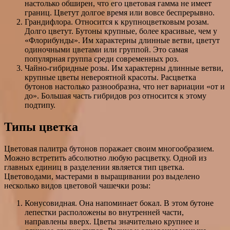
настолько обширен, что его цветовая гамма не имеет
границ. Цветут долгое время или вовсе беспрерывно.
Грандифлора. Относится к крупноцветковым розам.
Долго цветут. Бутоны крупные, более красивые, чем у
«Флорибунды». Им характерны длинные ветви, цветут
одиночными цветами или группой. Это самая
популярная группа среди современных роз.
Чайно-гибридные розы. Им характерны длинные ветви,
крупные цветы невероятной красоты. Расцветка
бутонов настолько разнообразна, что нет вариации «от и
до». Большая часть гибридов роз относится к этому
подтипу.
Типы цветка
Цветовая палитра бутонов поражает своим многообразием.
Можно встретить абсолютно любую расцветку. Одной из
главных единиц в разделении является тип цветка.
Цветоводами, мастерами в выращивании роз выделено
несколько видов цветовой чашечки розы:
Конусовидная. Она напоминает бокал. В этом бутоне
лепестки расположены во внутренней части,
направлены вверх. Цветы значительно крупнее и