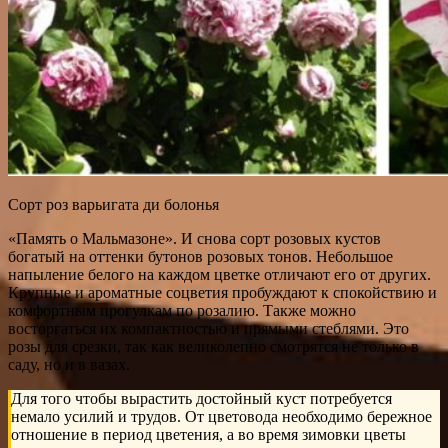
Сорт роз варьигата ди болонья
«Память о Мальмазоне». И снова сорт розовых кустов
богатый на оттенки бутонов розовых тонов. Небольшое
напыление белого на каждом цветке отличают его от других.
Крупные и ароматные соцветия пробуждают к спокойствию и
комфортным прогулкам по розалию. Также можно
восторгаться их компактностью и прямыми стеблями. Это
розы для срезки, так как великолепно смотрятся не только в
саду, но и в вазах.
Для того чтобы вырастить достойный куст потребуется
немало усилий и трудов. От цветовода необходимо бережное
отношение в период цветения, а во время зимовки цветы