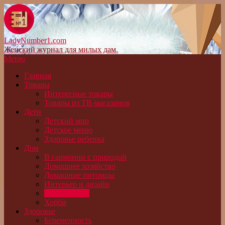
LadyNumber1.com
Женский журнал для милых дам.
Меню
Главная
Товары
Интересные товары
Товары из ТВ-магазинов
Дети
Детский мир
Детское меню
Здоровье ребенка
Дом
В гармонии с природой
Домашнее хозяйство
Домашние питомцы
Интерьер и дизайн
Сад и огород
Хобби
Здоровье
Беременность