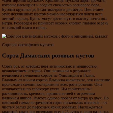
«Центифолия Мускоза». Красавица Мускоза дарит ароматы,
которые насыщают и обдают свежестью соснового бора.
Бутоны крупные до 9 сантиметров в диаметре. Цветением
этих искушенных цветов можно наслаждаться почти весь
летний период. Кусты могут достигнуть в высоту почти два
метра. Розоводам не принесет особых хлопот, главное беречь
от сильной влаги в почве.
Сорт роз центифолия мускоза
Сорта Дамасских розовых кустов
Сорта роз, от которых веет античностью и мощностью,
великолепием истории. Они возникли в результате
нечаянного смешения сортов из Финляндии и Галии.
Главным отличием сортов Дамасска является то, что цветение
происходит самым последним из всех роз в розалии. Они
отличаются и по характеру куста. Им свойственны:
раскидистость, крепость, прямота ветвей с огромным
наличием шипов. Высота одного побега от метра до двух. По
цветовой гамме встречаются сорта нескольких оттенков – от
чистых белых до пафосных ярких розовых. Наслаждаться
красотой таких роз возможно всего 25 суток и один раз в год.