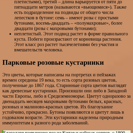
плетистыми), третий – длина варьируется от пяти до
пятнадцати метров (называются «вьющимися»). Также
есть подразделение на подвиды от общего числа
лепестков в бутоне: семь – имеют розы с простыми
бутонами, восемь-двадцать – «полумахровые», более
двадцати (розы с махровыми бутонами);
неплетистый. Этот подвид растет в форме правильного
куста. Побеги произрастают от корневища растения.
Этот класс роз растет тысячелетиями без участия и
вмешательств человека.
Парковые розовые кустарники
Это цветы, которые написаны на портретах и пейзажах
времен середины 19 века, то есть сорта розовых цветов,
полученные до 1867 года. Старинные сорта цветов выглядят
как древесные кустарники. Произошли они либо в Западной
части Европы, либо в Средиземноморье. Цветут одноразово за
двенадцать месяцев махровыми бутонами белых, красных,
розовых и малиново-красных цветов. Их благоухание
устойчиво, прекрасно. Бутоны появляются и цветут лишь в
годовалом возрасте. Эти кустарники наделены природным
иммунитетам к разного рода заболеваний.
Благодаря появлению роз из Китая и чайных сортов, с 1800