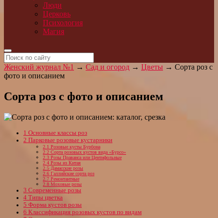
Люди
Церковь
Психология
Магия
Женский журнал №1
→
Сад и огород
→
Цветы
→
Сорта роз с
фото и описанием
Сорта роз с фото и описанием
1
Основные классы роз
2
Парковые розовые кустарники
2.1
Розовые кусты Бурбона
2.2
Сорта розовых кустов вида «Бурсо»
2.3
Розы Праванса или Центифольные
2.4
Розы из Китая
2.5
Дамасские розы
2.6
Галлийские сорта роз
2.7
Ремонтантные
2.8
Моховые розы
3
Современные розы
4
Типы цветка
5
Форма кустов розы
6
Классификация розовых кустов по видам