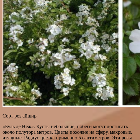
Сорт роз айшир
«Буль де Неж». Кусты небольшие, побеги могут достигать
около полутора метров. Цветы похожие на сферу, махровые,
изящные. Радиус цветка примерно 5 сантиметров. Эти розы