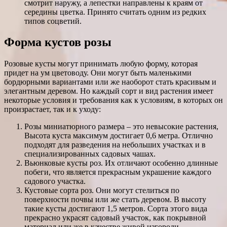
смотрит наружу, а лепестки направлены к краям от
середины цветка. Принято считать одним из редких
типов соцветий.
Форма кустов розы
Розовые кусты могут принимать любую форму, которая
придет на ум цветоводу. Они могут быть маленькими
бордюрными вариантами или же наоборот стать красивым и
элегантным деревом. Но каждый сорт и вид растения имеет
некоторые условия и требования как к условиям, в которых он
произрастает, так и к уходу:
Розы миниатюрного размера – это невысокие растения,
Высота куста максимум достигает 0,6 метра. Отлично
подходят для разведения на небольших участках и в
специализированных садовых чашах.
Вьюнковые кусты роз. Их отличают особенно длинные
побеги, что является прекрасным украшение каждого
садового участка.
Кустовые сорта роз. Они могут стелиться по
поверхности почвы или же стать деревом. В высоту
такие кусты достигают 1,5 метров. Сорта этого вида
прекрасно украсят садовый участок, как покрывной
материал или же в качестве живой изгороди.