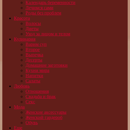
Календарь беременности
Лечимся сами
Роды без проблем
Красота
Волосы
Диеты
Уход за лицом и телом
Кулинария
Варим суп
Второе
Выпечка
Десерты
Домашние заготовки
Кухни мира
Напитки
Салаты
Любовь
Отношения
Свадьба и брак
Секс
Мода
Женские аксессуары
Женский гардероб
Обувь
Еще