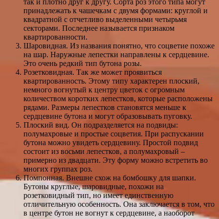
так и плотно друг к другу. Сорта роз этого типа могут
принадлежать к чашечкам с двумя формами: круглой и
квадратной с отчетливо выделенными четырьмя
секторами. Последнее называется признаком
квартированности.
Шаровидная. Из названия понятно, что соцветие похоже
на шар. Наружные лепестки направлены к сердцевине.
Это очень редкий тип бутона розы.
Розетковидная. Так же может проявиться
квартированность. Этому типу характерен плоский,
немного вогнутый к центру цветок с огромным
количеством коротких лепестков, которые расположены
рядами. Размеры лепестков становятся меньше к
сердцевине бутона и могут образовывать пуговку.
Плоский вид. Он подразделяется на подвиды:
полумахровые и простые соцветия. При распускании
бутона можно увидеть сердцевину. Простой подвид
состоит из восьми лепестков, а полумахровый –
примерно из двадцати. Эту форму можно встретить во
многих группах роз.
Помпонная. Внешне схож на бомбошку для шапки.
Бутоны круглые, шаровидные, похожи на
розетковидный тип, но имеет единственную
отличительную особенность. Она заключается в том, что
в центре бутон не вогнут к сердцевине, а наоборот