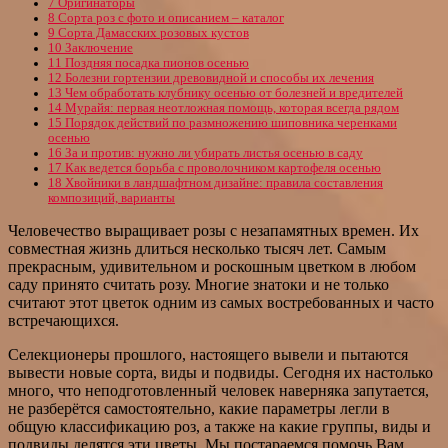
7
Оригинаторы
8
Сорта роз с фото и описанием – каталог
9
Сорта Дамасских розовых кустов
10
Заключение
11
Поздняя посадка пионов осенью
12
Болезни гортензии древовидной и способы их лечения
13
Чем обработать клубнику осенью от болезней и вредителей
14
Мурайя: первая неотложная помощь, которая всегда рядом
15
Порядок действий по размножению шиповника черенками
осенью
16
За и против: нужно ли убирать листья осенью в саду
17
Как ведется борьба с проволочником картофеля осенью
18
Хвойники в ландшафтном дизайне: правила составления
композиций, варианты
Человечество выращивает розы с незапамятных времен. Их
совместная жизнь длиться несколько тысяч лет. Самым
прекрасным, удивительном и роскошным цветком в любом
саду принято считать розу. Многие знатоки и не только
считают этот цветок одним из самых востребованных и часто
встречающихся.
Селекционеры прошлого, настоящего вывели и пытаются
вывести новые сорта, виды и подвиды. Сегодня их настолько
много, что неподготовленный человек наверняка запутается,
не разберётся самостоятельно, какие параметры легли в
общую классификацию роз, а также на какие группы, виды и
подвиды делятся эти цветы. Мы постараемся помочь Вам