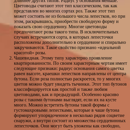
длиннее других типов. Радиус у основания меньше.
Цветоводы считают этот тип классическим, так как
представлен во многих сортах роз. Также этот тип
может состоять не из большого числа лепестков, но при
этом, раскрывшись, приобрести свободную форму и
показать свою сердцевину. Многие цветоводы
предпочитают розы такого типа. В исключительных
случаях встречаются сорта, в которых лепесточки
расположены дополнительно в сердцевине и спирально
закручиваются. Такое свойство признано «идеальной
красотой» розы.
Чашевидная. Этому типу характерно проявление
квартированности. По своим характерным чертам имеет
следующие признаки: радиус основания самого цветка
равен высоте, краешки лепестков направлены от центра
бутона. Если роза полностью раскроется, то у многих
цветов можно будет увидеть тычинки. Этот тип бутонов
классифицируется как простой и также любим
цветоводами, как и предыдущий. Особенно красиво
розы с такими бутонами выглядят, если их на кусте
много. Можно встретить бутоны такой формы с
густомахровыми лепестками, которые в чаше бутона
формируют упорядоченное в несколько рядов соцветие
снаружи, а внутри состоит из множества сердцевинных
лепесточков. Они могут быть уложены как свободно,