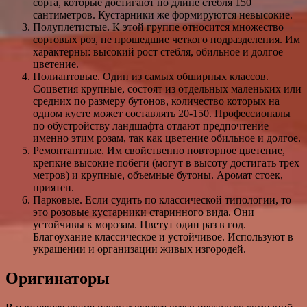
сорта, которые достигают по длине стебля 150
сантиметров. Кустарники же формируются невысокие.
Полуплетистые. К этой группе относится множество
сортовых роз, не прошедшие четкого подразделения. Им
характерны: высокий рост стебля, обильное и долгое
цветение.
Полиантовые. Один из самых обширных классов.
Соцветия крупные, состоят из отдельных маленьких или
средних по размеру бутонов, количество которых на
одном кусте может составлять 20-150. Профессионалы
по обустройству ландшафта отдают предпочтение
именно этим розам, так как цветение обильное и долгое.
Ремонтантные. Им свойственно повторное цветение,
крепкие высокие побеги (могут в высоту достигать трех
метров) и крупные, объемные бутоны. Аромат стоек,
приятен.
Парковые. Если судить по классической типологии, то
это розовые кустарники старинного вида. Они
устойчивы к морозам. Цветут один раз в год.
Благоухание классическое и устойчивое. Используют в
украшении и организации живых изгородей.
Оригинаторы