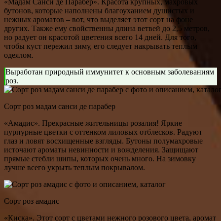
«Мадам Санси де Парабер». Красота крупных, махровых
бутонов, которые наполнены благоуханием душистых и
нежных ароматов – вот, что выделяет этот сорт на фоне
других. Также ему свойственны длина ветвей до 2,5 метров,
но радует он красотой цветения всего 14 дней. Для того,
чтобы куст пережил зиму, его следует накрывать теплым
одеялом.
Выработан природный иммунитет к основным заболеваниям
роз.
Сорт роз мадам санси де парабер
«Амадис». Прекрасные жительницы розалия! Яркие
пурпурные цветки с оттенком лиловых отблесков. Радуют
глаз и ловят восхищенные взгляды. Бутоны полумахровые
источают ароматы невинности и вожделения. Защищают
прямые стебли шипы, которых очень много. На зимовку
лучше всего укрыть теплым покрывалом.
Сорт роз амадис
«Киска». Этот сорт с цветами нежного розового цвета, аромат