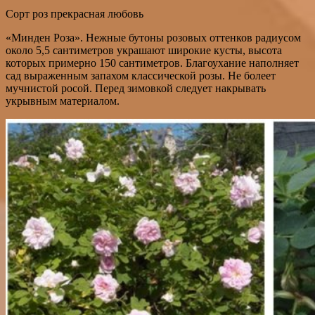
Сорт роз прекрасная любовь
«Минден Роза». Нежные бутоны розовых оттенков радиусом
около 5,5 сантиметров украшают широкие кусты, высота
которых примерно 150 сантиметров. Благоухание наполняет
сад выраженным запахом классической розы. Не болеет
мучнистой росой. Перед зимовкой следует накрывать
укрывным материалом.