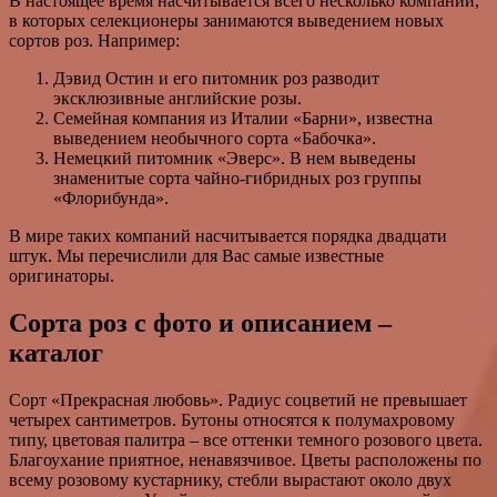
В настоящее время насчитывается всего несколько компаний,
в которых селекционеры занимаются выведением новых
сортов роз. Например:
Дэвид Остин и его питомник роз разводит
эксклюзивные английские розы.
Семейная компания из Италии «Барни», известна
выведением необычного сорта «Бабочка».
Немецкий питомник «Эверс». В нем выведены
знаменитые сорта чайно-гибридных роз группы
«Флорибунда».
В мире таких компаний насчитывается порядка двадцати
штук. Мы перечислили для Вас самые известные
оригинаторы.
Сорта роз с фото и описанием –
каталог
Сорт «Прекрасная любовь». Радиус соцветий не превышает
четырех сантиметров. Бутоны относятся к полумахровому
типу, цветовая палитра – все оттенки темного розового цвета.
Благоухание приятное, ненавязчивое. Цветы расположены по
всему розовому кустарнику, стебли вырастают около двух