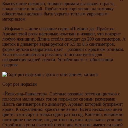
Благоухание нежного, тонкого аромата вызывает страсть,
вожделение и покой. Любит этот сорт тепло, на зимовку
обязательно должны быть укрыты теплым укрывным
материалом.
«Исфахан» – иное название сорта «Помпон дес Прайсэз».
Аромат этой розы настолько изыскан и изящен, что покорит
любую женщину. Длина стебля доходит до 200 сантиметров. А
цветок в диаметре варьируется от 5,5 до 8,5 сантиметров,
форма бутона квадратная, цвет – розовый с красным отливом.
Если высаживается в розалии, то используется для
оформления задней стенки. Устойчивость к заболевания
средняя.
Сорт роз исфахан
«Йорк-энд-Ланкастер». Светлые розовые оттенки цветков с
полосами малиновых тонов поражают своими размерами.
Шесть сантиметров по диаметру. Аромат, который будоражит
кровь. К сожалению, красота не вечна. Всего несколько дней
цветет этот сорт и только один раз за год. Конечно, возможно
повторное цветение, но для этого нужны идеальные условия.
Стройные кусты высотой почти два метра не имеют сильной