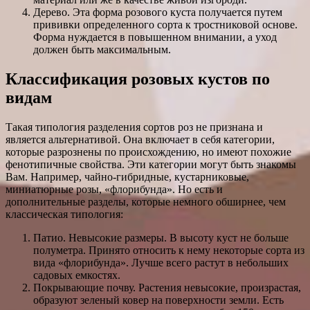
Дерево. Эта форма розового куста получается путем
прививки определенного сорта к тростниковой основе.
Форма нуждается в повышенном внимании, а уход
должен быть максимальным.
Классификация розовых кустов по
видам
Такая типология разделения сортов роз не признана и
является альтернативой. Она включает в себя категории,
которые разрознены по происхождению, но имеют похожие
фенотипичные свойства. Эти категории могут быть знакомы
Вам. Например, чайно-гибридные, кустарниковые,
миниатюрные розы, «флорибунда». Но есть и
дополнительные разделы, которые немного обширнее, чем
классическая типология:
Патио. Невысокие размеры. В высоту куст не больше
полуметра. Принято относить к нему некоторые сорта из
вида «флорибунда». Лучше всего растут в небольших
садовых емкостях.
Покрывающие почву. Растения невысокие, произрастая,
образуют зеленый ковер на поверхности земли. Есть