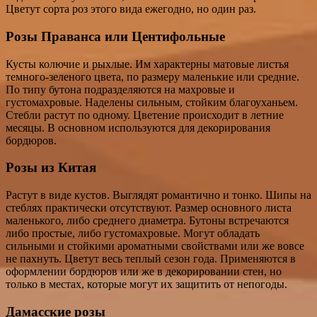
Цветут сорта роз этого вида ежегодно, но один раз.
Розы Праванса или Центифольные
Кусты колючие и рыхлые. Им характерны матовые листья
темного-зеленого цвета, по размеру маленькие или средние.
По типу бутона подразделяются на махровые и
густомахровые. Наделены сильным, стойким благоуханьем.
Стебли растут по одному. Цветение происходит в летние
месяцы. В основном используются для декорирования
бордюров.
Розы из Китая
Растут в виде кустов. Выглядят романтично и тонко. Шипы на
стеблях практически отсутствуют. Размер основного листа
маленького, либо среднего диаметра. Бутоны встречаются
либо простые, либо густомахровые. Могут обладать
сильными и стойкими ароматными свойствами или же вовсе
не пахнуть. Цветут весь теплый сезон года. Применяются в
оформлении бордюров или же в декорировании стен, но
только в местах, которые могут их защитить от непогоды.
Дамасские розы