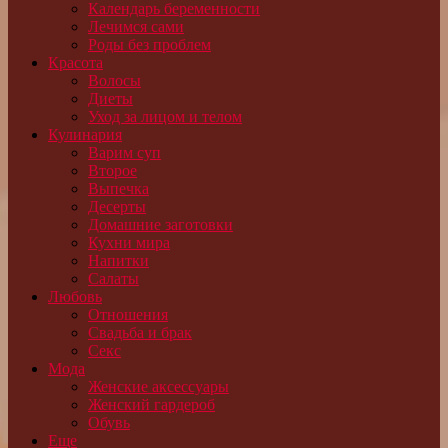
Календарь беременности
Лечимся сами
Роды без проблем
Красота
Волосы
Диеты
Уход за лицом и телом
Кулинария
Варим суп
Второе
Выпечка
Десерты
Домашние заготовки
Кухни мира
Напитки
Салаты
Любовь
Отношения
Свадьба и брак
Секс
Мода
Женские аксессуары
Женский гардероб
Обувь
Еще