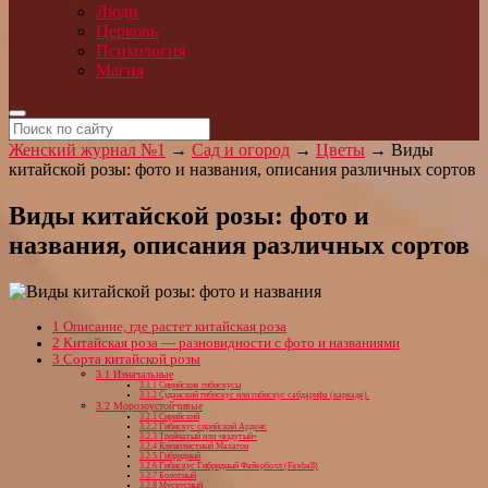
Люди
Церковь
Психология
Магия
Женский журнал №1
→
Сад и огород
→
Цветы
→
Виды
китайской розы: фото и названия, описания различных сортов
Виды китайской розы: фото и
названия, описания различных сортов
1
Описание, где растет китайская роза
2
Китайская роза — разновидности с фото и названиями
3
Сорта китайской розы
3.1
Изначальные
3.1.1
Сирийские гибискусы
3.1.2
Суданский гибискус или гибискус сабдарифа (каркаде).
3.2
Морозоустойчивые
3.2.1
Сирийский
3.2.2
Гибискус сирийский Арденс
3.2.3
Тройчатый или «вздутый»
3.2.4
Кленолистный Махагон
3.2.5
Гибридный
3.2.6
Гибискус Гибридный Файерболл (Fireball)
3.2.7
Болотный
3.2.8
Мускусный