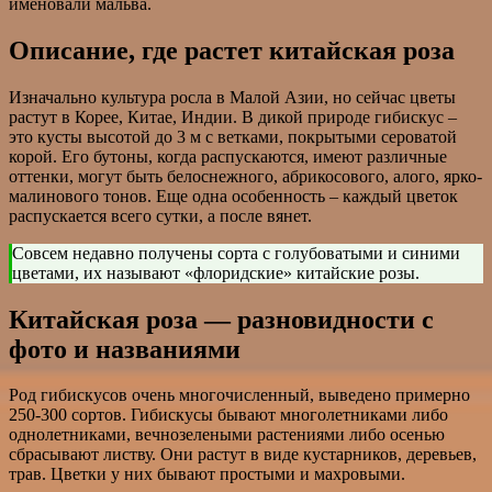
именовали мальва.
Описание, где растет китайская роза
Изначально культура росла в Малой Азии, но сейчас цветы
растут в Корее, Китае, Индии. В дикой природе гибискус –
это кусты высотой до 3 м с ветками, покрытыми сероватой
корой. Его бутоны, когда распускаются, имеют различные
оттенки, могут быть белоснежного, абрикосового, алого, ярко-
малинового тонов. Еще одна особенность – каждый цветок
распускается всего сутки, а после вянет.
Совсем недавно получены сорта с голубоватыми и синими
цветами, их называют «флоридские» китайские розы.
Китайская роза — разновидности с
фото и названиями
Род гибискусов очень многочисленный, выведено примерно
250-300 сортов. Гибискусы бывают многолетниками либо
однолетниками, вечнозелеными растениями либо осенью
сбрасывают листву. Они растут в виде кустарников, деревьев,
трав. Цветки у них бывают простыми и махровыми.