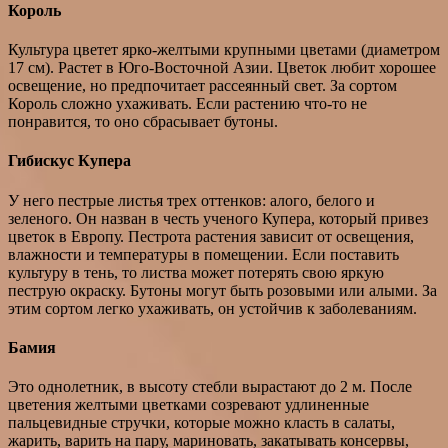
Король
Культура цветет ярко-желтыми крупными цветами (диаметром
17 см). Растет в Юго-Восточной Азии. Цветок любит хорошее
освещение, но предпочитает рассеянный свет. За сортом
Король сложно ухаживать. Если растению что-то не
понравится, то оно сбрасывает бутоны.
Гибискус Купера
У него пестрые листья трех оттенков: алого, белого и
зеленого. Он назван в честь ученого Купера, который привез
цветок в Европу. Пестрота растения зависит от освещения,
влажности и температуры в помещении. Если поставить
культуру в тень, то листва может потерять свою яркую
пеструю окраску. Бутоны могут быть розовыми или алыми. За
этим сортом легко ухаживать, он устойчив к заболеваниям.
Бамия
Это однолетник, в высоту стебли вырастают до 2 м. После
цветения желтыми цветками созревают удлиненные
пальцевидные стручки, которые можно класть в салаты,
жарить, варить на пару, мариновать, закатывать консервы,