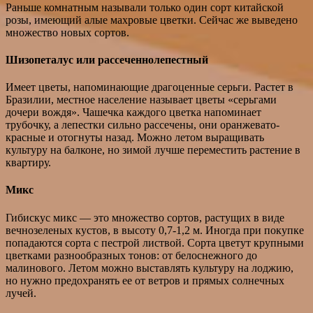
Раньше комнатным называли только один сорт китайской
розы, имеющий алые махровые цветки. Сейчас же выведено
множество новых сортов.
Шизопеталус или рассеченнолепестный
Имеет цветы, напоминающие драгоценные серьги. Растет в
Бразилии, местное население называет цветы «серьгами
дочери вождя». Чашечка каждого цветка напоминает
трубочку, а лепестки сильно рассечены, они оранжевато-
красные и отогнуты назад. Можно летом выращивать
культуру на балконе, но зимой лучше переместить растение в
квартиру.
Микс
Гибискус микс — это множество сортов, растущих в виде
вечнозеленых кустов, в высоту 0,7-1,2 м. Иногда при покупке
попадаются сорта с пестрой листвой. Сорта цветут крупными
цветками разнообразных тонов: от белоснежного до
малинового. Летом можно выставлять культуру на лоджию,
но нужно предохранять ее от ветров и прямых солнечных
лучей.