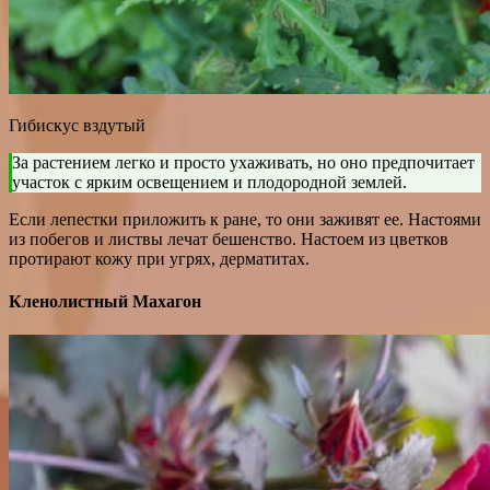
Гибискус вздутый
За растением легко и просто ухаживать, но оно предпочитает
участок с ярким освещением и плодородной землей.
Если лепестки приложить к ране, то они заживят ее. Настоями
из побегов и листвы лечат бешенство. Настоем из цветков
протирают кожу при угрях, дерматитах.
Кленолистный Махагон