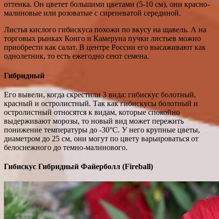
оттенка. Он цветет большими цветами (5-10 см), они красно-
малиновые или розоватые с сиреневатой серединой.
Листья кислого гибискуса похожи по вкусу на щавель. А на
торговых рынках Конго и Камеруна пучки листьев можно
приобрести как салат. В центре России его высаживают как
однолетник, то есть ежегодно сеют семена.
Гибридный
Его вывели, когда скрестили 3 вида: гибискус болотный,
красный и остролистный. Так как гибискусы болотный и
остролистный относятся к видам, которые спокойно
выдерживают морозы, то новый вид может пережить
понижение температуры до -30°C. У него крупные цветы,
диаметром до 25 см, они могут по цвету варьироваться от
белоснежного до темно-малинового.
Гибискус Гибридный Файерболл (Fireball)