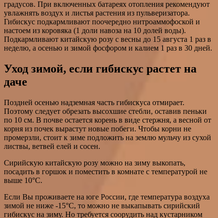
градусов. При включенных батареях отопления рекомендуют
увлажнять воздух и листья растения из пульверизатора.
Гибискус подкармливают поочередно нитроаммофоской и
настоем из коровяка (1 доли навоза на 10 долей воды).
Подкармливают китайскую розу с весны до 15 августа 1 раз в
неделю, а осенью и зимой фосфором и калием 1 раз в 30 дней.
Уход зимой, если гибискус растет на
даче
Поздней осенью надземная часть гибискуса отмирает.
Поэтому следует обрезать высохшие стебли, оставив пеньки
по 10 см. В почве остается корень в виде стержня, а весной от
корня из почек вырастут новые побеги. Чтобы корни не
промерзли, стоит к зиме подложить на землю мульчу из сухой
листвы, ветвей елей и сосен.
Сирийскую китайскую розу можно на зиму выкопать,
посадить в горшок и поместить в комнате с температурой не
выше 10°С.
Если Вы проживаете на юге России, где температура воздуха
зимой не ниже -15°С, то можно не выкапывать сирийский
гибискус на зиму. Но требуется соорудить над кустарником