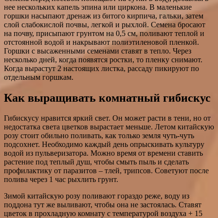
нее нескольких капель эпина или циркона. В маленькие
горшки насыпают дренаж из битого кирпича, гальки, затем
слой слабокислой почвы, легкой и рыхлой. Семена бросают
на почву, присыпают грунтом на 0,5 см, поливают теплой и
отстоянной водой и накрывают полиэтиленовой пленкой.
Горшки с высаженными семенами ставят в тепло. Через
несколько дней, когда появятся ростки, то пленку снимают.
Когда вырастут 2 настоящих листка, рассаду пикируют по
отдельным горшкам.
Как выращивать комнатный гибискус
Гибискусу нравится яркий свет. Он может расти в тени, но от
недостатка света цветков вырастает меньше. Летом китайскую
розу стоит обильно поливать, как только земля чуть-чуть
подсохнет. Необходимо каждый день опрыскивать культуру
водой из пульверизатора. Можно время от времени ставить
растение под теплый душ, чтобы смыть пыль и сделать
профилактику от паразитов – тлей, трипсов. Советуют после
полива через 1 час рыхлить грунт.
Зимой китайскую розу поливают гораздо реже, воду из
поддона тут же выливают, чтобы она не застоялась. Ставят
цветок в прохладную комнату с температурой воздуха + 15