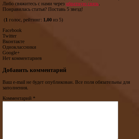
Либо свяжитесь с нами через
обратную связь
.
Понравилась статья? Поставь 5 звезд!
(
1
голос, рейтинг:
1,00
из 5)
Facebook
Twitter
Вконтакте
Одноклассники
Google+
Нет комментариев
Добавить комментарий
Ваш e-mail не будет опубликован. Все поля обязательны для
заполнения.
Комментарий
*