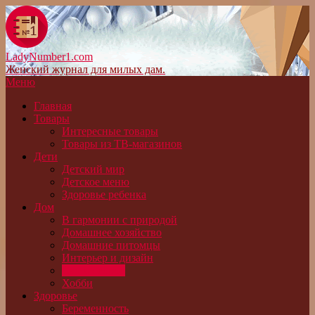
LadyNumber1.com
Женский журнал для милых дам.
Меню
Главная
Товары
Интересные товары
Товары из ТВ-магазинов
Дети
Детский мир
Детское меню
Здоровье ребенка
Дом
В гармонии с природой
Домашнее хозяйство
Домашние питомцы
Интерьер и дизайн
Сад и огород
Хобби
Здоровье
Беременность