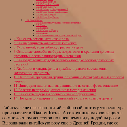
3.2.9
Крылья ангела
3.2.10
Сорт Блю Сатин
3.2.11
Сорт Юность
3.2.12
Гибискус Бледно-розовый
3.2.13
Сорт Розово-фарфоровый
3.2.14
Сорт Поздний
3.2.15
Сорт Олд Йелла
3.3
Комнатные
3.3.1
Шизопеталус или рассеченнолепестный
3.3.2
Микс
3.3.3
Король
3.3.4
Гибискус Купера
3.3.5
Бамия
3.3.6
Прочие комнатные сорта китайской розы
4
Как сеять семена китайской розы
5
Как выращивать комнатный гибискус
6
Уход зимой, если гибискус растет на даче
7
Основные способы выбора, подготовки и хранения до весны
срезанных осенью виноградных черенков
8
Как подготовить грядки осенью к посадке весной различных
растений
9
Хвойники в ландшафтном дизайне: правила составления
композиций, варианты
10
Основные вредители груши, описание с фотографиями и способы
лечения
11
Цинерария комнатная: выращивание из семян, фото, описание
12
Болезни пеперомии, описание и методы лечения
13
Как сеять сидераты осенью и какие эффективнее
14
Посадка цинерарии и правильный уход в открытом грунте
Гибискус еще называют китайской розой, потому что культура
произрастает в Южном Китае. А ее крупные махровые цветы
со множеством лепестков по внешнему виду подобны розам.
Выращивали китайскую розу еще в Древней Греции, где ее