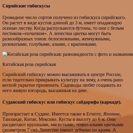
Сирийские гибискусы
Громадное число сортов получено из гибискуса сирийского.
Он растет в виде кустов длиной до 3 м, имеет опадающую
осенью листву. Когда распускаются бутоны, то они с белым
пестиком-«початком». А лепестки цветка могут быть
разнообразных тонов: белоснежными, жемчужными,
розоватыми, голубыми, алыми, с крапинками.
Китайская роза сирийская
Сирийский гибискус можно высаживать в центре России,
если тщательно прикрывать культуру на зиму, а очень рано
весной укрытие приминать. Садоводы любят создавать из
него живую изгородь, высаживая на даче.
Суданский гибискус или гибискус сабдарифа (каркаде).
Произрастает в Судане. Имеется также в Египте, Японии,
Таиланде, Китае, Мексике. Кусты в высоту до 6 м. Они
расцветают крупными, мясистыми, темно-алыми цветками
(диаметром 7 см). Лепестки имеют зубчики по краям. А