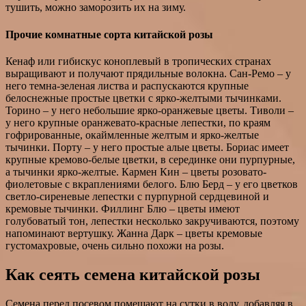
тушить, можно заморозить их на зиму.
Прочие комнатные сорта китайской розы
Кенаф или гибискус коноплевый в тропических странах
выращивают и получают прядильные волокна. Сан-Ремо – у
него темна-зеленая листва и распускаются крупные
белоснежные простые цветки с ярко-желтыми тычинками.
Торино – у него небольшие ярко-оранжевые цветы. Тиволи –
у него крупные оранжевато-красные лепестки, по краям
гофрированные, окаймленные желтым и ярко-желтые
тычинки. Порту – у него простые алые цветы. Бориас имеет
крупные кремово-белые цветки, в серединке они пурпурные,
а тычинки ярко-желтые. Кармен Кин – цветы розовато-
фиолетовые с вкраплениями белого. Блю Берд – у его цветков
светло-сиреневые лепестки с пурпурной сердцевиной и
кремовые тычинки. Филлинг Блю – цветы имеют
голубоватый тон, лепестки несколько закручиваются, поэтому
напоминают вертушку. Жанна Дарк – цветы кремовые
густомахровые, очень сильно похожи на розы.
Как сеять семена китайской розы
Семена перед посевом помещают на сутки в воду, добавляя в