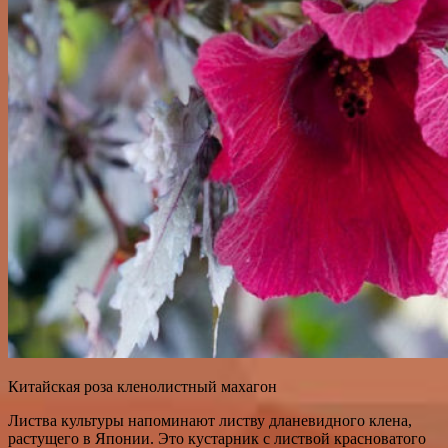
Китайская роза кленолистный махагон
Листва культуры напоминают листву дланевидного клена,
растущего в Японии. Это кустарник с листвой красноватого