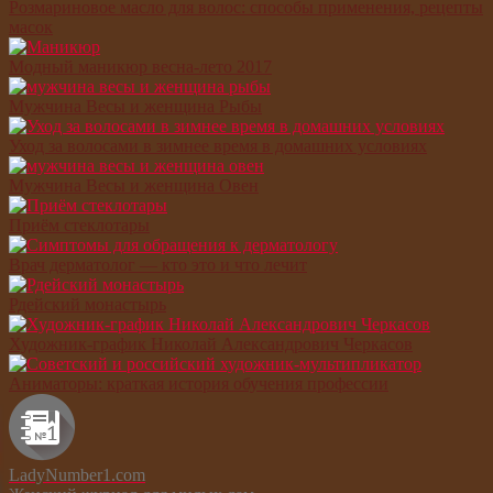
Розмариновое масло для волос: способы применения, рецепты
масок
Модный маникюр весна-лето 2017
Мужчина Весы и женщина Рыбы
Уход за волосами в зимнее время в домашних условиях
Мужчина Весы и женщина Овен
Приём стеклотары
Врач дерматолог — кто это и что лечит
Рдейский монастырь
Художник-график Николай Александрович Черкасов
Аниматоры: краткая история обучения профессии
LadyNumber1.com