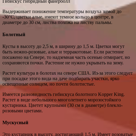
Гибискус гибридный файерболл
Выдерживает понижение температуры воздуха зимой до
-30°C, цветки алые, имеют темное кольцо в центре, в
диаметре до 30 см, листва похожа на листву пальмы.
Болотный
Кусты в высоту до 2,5 м, в ширину до 1,5 м. Цветки могут
быть нежно-розовые, алые и терракотовые. Если растение
посажено на Севере, то надземная часть осенью отмирает, но
сохраняются почки. Растение не нужно укрывать на зиму.
Растет культура в болотах на севере США. Из-за этого следует
при посадке этого вида на даче подбирать участки, ярко
освещенные солнцем, но почти болотистые.
Имеется разновидность гибискуса болотного Kopper King.
Растет в виде небольшого многолетнего морозостойкого
кустарника. Цветет крупными (30 см в диаметре) блекло-
розовыми цветами.
Мускусный
Это кустарник в высоту, достигающий 1,5 м. Имеет розоватые