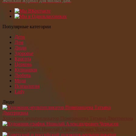
Женский журнал для милых дам.
Популярные категории
Дети
Дом
Люди
Здоровье
Красота
Церковь
Кулинария
Любовь
Мода
Психология
Lady
Люди
Художник-мультипликатор Померанцева Татьяна Дмитриевна
Художник-график Николай Александрович Черкасов