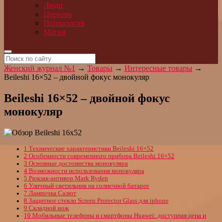
Люди
Церковь
Психология
Магия
Женский журнал №1
→
Товары
→
Интересные товары
→
Beileshi 16×52 – двойной фокус монокуляр
Beileshi 16×52 – двойной фокус
монокуляр
1
Технические характеристики Beileshi 16×52
2
Особенности современного прибора Beileshi 16×52
3
Основные достоинства монокуляра
4
Возможности использования монокуляра
5
Рюкзак-антивор Mark Ryden
6
Уличный светильник на солнечной батарее
7
Лампочка Салют
8
Защитное стекло Screen Protector Glass для iphone
9
Складной нож
10
Мобильные телефоны и смартфоны Huawei: доступная цена и