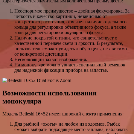
характеризуется значительным количеством преимуществ:
Неоспоримое преимущество – двойная фокусировка. За
четкость и качество картинки, независимо от
конкретного расстояния, отвечает наличие отдельного
кольца для регулировки объективного фокуса, а также
кольца для регулировки окулярного фокуса.
Наличие покрытой оптики, что свидетельствует о
качественной передаче света и яркости. В результате,
пользователь сможет увидеть любую цель, независимо
от конкретной дистанции.
Нескользящий захват изображения.
На монокуляре можно увидеть специальный ремешок
для надежной фиксации прибора на запястье.
Возможности использования
монокуляра
Модель Beileshi 16×52 имеет широкий спектр применения:
Для рыбной «охоты» на любом из водоемов. Рыбак
сможет выбрать подходящее место заплыва, наблюдать