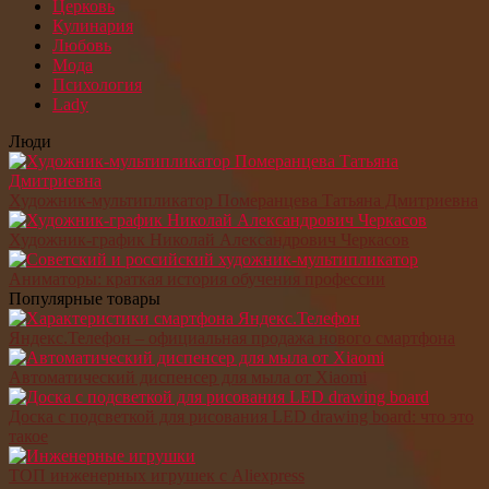
Церковь
Кулинария
Любовь
Мода
Психология
Lady
Люди
Художник-мультипликатор Померанцева Татьяна Дмитриевна
Художник-график Николай Александрович Черкасов
Аниматоры: краткая история обучения профессии
Популярные товары
Яндекс.Телефон – официальная продажа нового смартфона
Автоматический диспенсер для мыла от Xiaomi
Доска с подсветкой для рисования LED drawing board: что это
такое
ТОП инженерных игрушек с Aliexpress