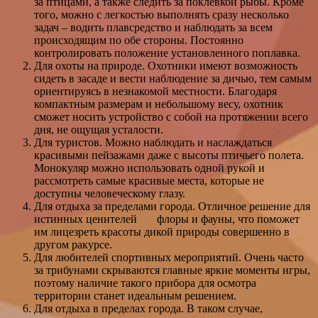
за птицами, а также следить за поклевкой рыбы. Кроме
того, можно с легкостью выполнять сразу несколько
задач – водить плавсредство и наблюдать за всем
происходящим по обе стороны. Постоянно
контролировать положение установленного поплавка.
Для охоты на природе. Охотники имеют возможность
сидеть в засаде и вести наблюдение за дичью, тем самым
ориентируясь в незнакомой местности. Благодаря
компактным размерам и небольшому весу, охотник
сможет носить устройство с собой на протяжении всего
дня, не ощущая усталости.
Для туристов. Можно наблюдать и наслаждаться
красивыми пейзажами даже с высоты птичьего полета.
Монокуляр можно использовать одной рукой и
рассмотреть самые красивые места, которые не
доступны человеческому глазу.
Для отдыха за пределами города. Отличное решение для
истинных ценителей флоры и фауны, что поможет
им лицезреть красоты дикой природы совершенно в
другом ракурсе.
Для любителей спортивных мероприятий. Очень часто
за трибунами скрываются главные яркие моменты игры,
поэтому наличие такого прибора для осмотра
территории станет идеальным решением.
Для отдыха в пределах города. В таком случае,