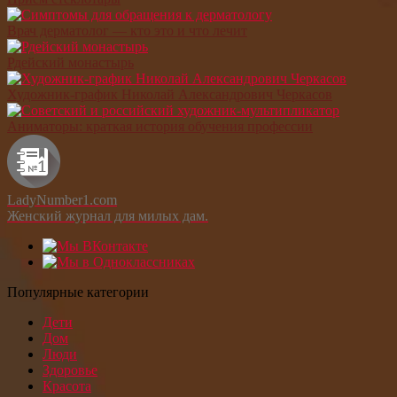
Врач дерматолог — кто это и что лечит
Рдейский монастырь
Художник-график Николай Александрович Черкасов
Аниматоры: краткая история обучения профессии
LadyNumber1.com
Женский журнал для милых дам.
Популярные категории
Дети
Дом
Люди
Здоровье
Красота