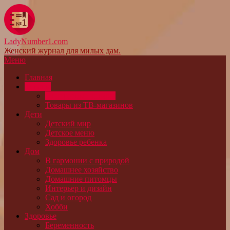
LadyNumber1.com
Женский журнал для милых дам.
Меню
Главная
Товары
Интересные товары
Товары из ТВ-магазинов
Дети
Детский мир
Детское меню
Здоровье ребенка
Дом
В гармонии с природой
Домашнее хозяйство
Домашние питомцы
Интерьер и дизайн
Сад и огород
Хобби
Здоровье
Беременность