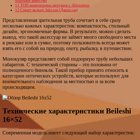
хорошее качество
11
ТОП инженерных игрушек с Aliexpress
12
Смарт кольцо Jakcom (Джексом)
Представленная зрительная труба сочетает в себе сразу
несколько важных характеристик: компактность, стильный
дизайн, эргономичные формы. В результате, можно сделать
вывод, что такой аксессуар не займет много свободного места
в рюкзаке или в сумке, поэтому пользователь всегда может
взять его с собой на природу, охоту, рыбалку, в путешествие.
Монокуляр представляет собой подзорную трубу небольших
габаритов. С технической стороны – это половина от
полноценного бинокля. Такой прибор принято относить к
категории оптических устройств, которые используют для
внимательного наблюдения за местностью и за всем
происходящим.
Технические характеристики Beileshi
16×52
Современная модель имеет следующий набор характеристик: