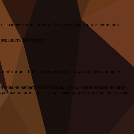
с физической нагрузкой. Суть её в том, что в течение дня
 превышать 300 грамм;
сновной пищи. Любые другие продукты употреблять во время
, чтобы не набрать килограммы. И так, ограничиваем питание
 режим питания, согласно рекомендациям диетологов, которые