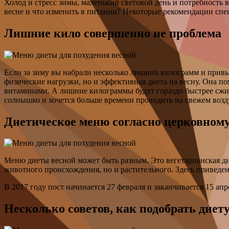
Холод и стресс зимы, маленький световой день и потребность в
весне и что изменить в питании? Некоторые рекомендации спец
Лишние кило совершенно не проблема
Если за зиму вы набрали несколько лишних килограмм и привыч
физические нагрузки, но и эффективная диета на весну. Она п
витаминами. А лишние килограммы будут гораздо быстрее сжига
солнышко и хочется больше времени проводить на свежем возд
Диетическое меню согласно церковному
Меню диеты весной может быть разным. Это вегетарианская ди
животного происхождения, но и растительного. Здесь приведе
В 2017 году пост начинается 27 февраля и заканчивается 15 апр
Несколько советов, как подобрать диет