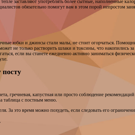
 тепле заставляют употреблять более сытные, наполненные калор
иалистов обязательно помогут вам в этом порой непростом заня
ные юбки и джинсы стали малы, не стоит огорчаться. Помощника
оможет не только растворить шлаки и токсины, что накопились з
ться, если вы станете ежедневно активно заниматься физической
ухе.
 посту
ета, гречневая, капустная или просто соблюдение рекомендаций
на таблица с постным меню.
еля. За это время можно похудеть, если следовать его ограничени
у