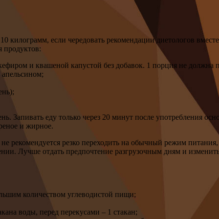
 10 килограмм, если чередовать рекомендации диетологов вместе 
я продуктов:
с кефиром и квашеной капустой без добавок. 1 порция не должна
и апельсином;
ень);
день. Запивать еду только через 20 минут после употребления о
реное и жирное.
м не рекомендуется резко переходить на обычный режим питания
ении. Лучше отдать предпочтение разгрузочным дням и изменить
ольшим количеством углеводистой пищи;
кана воды, перед перекусами – 1 стакан;