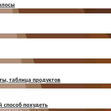
олосы
ты, таблица продуктов
й способ похудеть