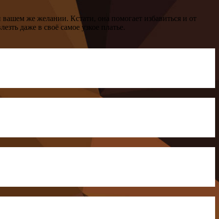
 вашем же желании. Кстати, она помогает избавиться и от
езть даже в своё самое узкое платье.