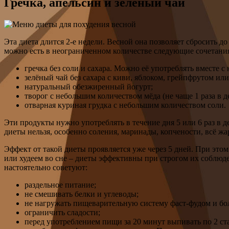
Гречка, апельсин и зелёный чай
Эта диета длится 2-е недели. Весной она позволяет сбросить до
можно есть в неограниченном количестве следующие сочетани
гречка без соли и сахара. Можно её употреблять вместе 
зелёный чай без сахара с киви, яблоком, грейпфрутом ил
натуральный обезжиренный йогурт;
творог с небольшим количеством мёда (не чаще 1 раза в д
отварная куриная грудка с небольшим количеством соли.
Эти продукты нужно употреблять в течение дня 5 или 6 раз в 
диеты нельзя, особенно соления, маринады, копчености, всё жа
Эффект от такой диеты проявляется уже через 5 дней. При это
или худеем во сне – диеты эффективны при строгом их соблюд
настоятельно советуют:
раздельное питание;
не смешивать белки и углеводы;
не нагружать пищеварительную систему фаст-фудом и б
ограничить сладости;
перед употреблением пищи за 20 минут выпивать по 2 ста