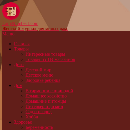
LadyNumber1.com
Женский журнал для милых дам.
Меню
Главная
Товары
Интересные товары
Товары из ТВ-магазинов
Дети
Детский мир
Детское меню
Здоровье ребенка
Дом
В гармонии с природой
Домашнее хозяйство
Домашние питомцы
Интерьер и дизайн
Сад и огород
Хобби
Здоровье
Беременность