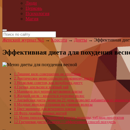
Люди
Церковь
Психология
Магия
Женский журнал №1
→
Красота
→
Диеты
→
Эффективная диет
Эффективная диета для похудения весн
1
Лишние кило совершенно не проблема
2
Диетическое меню согласно церковному посту
3
Несколько советов, как подобрать диету
4
Гречка, апельсин и зелёный чай
5
Маникюр под черное кружевное платье
6
Жидкий шелк – красота и здоровье волос
7
Английская диета, меню на 21 день позволит избавиться от лишнего 
8
Модные женские стрижки на длинные волосы
9
Цвет маникюр для вечернего платья
10
Фото дизайна черных ногтей
11
Меню гипохолестериновой диеты, рецепты, таблица продуктов
12
Гречневая диета Пелагеи — эффективный способ похудеть