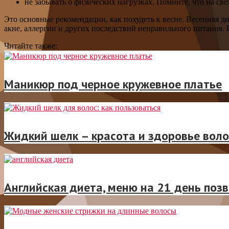
не забывать о физических нагрузках. Помните, что на св
Это основные рекомендации, как похудеть к весне. Весенняя ди
акне, аллергии и других последствий неправильного питания. По
Читайте также:
Маникюр под черное кружевное платье
Жидкий шелк – красота и здоровье воло
Английская диета, меню на 21 день поз