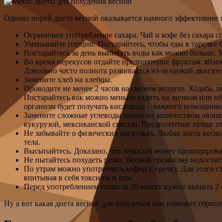
Однако порой диета весной оказывается намного эффективнее и
Ограничьте употребление сахара. Чай и кофе без сахара с
Уменьшайте порции. Постарайтесь, чтобы еды в тарелке 
Постарайтесь за день выпивать воды как можно больше. 
Во время перекусов отдайте предпочтение фруктам: яблок
Довольно часто полнота развивается из-за низкой двига
Замените хлеб на хлебцы.
Проводите не менее 2 часов на свежем воздухе. Ходьба, 
Постарайтесь как можно меньше ездить на личном или об
организм будет получать кислорода – важного помощника
Замените сложные углеводы таким же количеством овощей
кукурузой, мексиканской смесью. Предпочтение лучше отд
Не забывайте о физических нагрузках. Любая диета весн
тела.
Высыпайтесь. Доказано, что недосып может провоцироват
Не пытайтесь похудеть резко. Весной организму недостаё
По утрам можно употреблять кефир и гречку. Для этого 
впитывая в себя токсины и яды.
Перед употреблением пищи за 20 минут нужно выпить 2 ст
Ну а вот какая диета весной для похудения вам поможет сбро