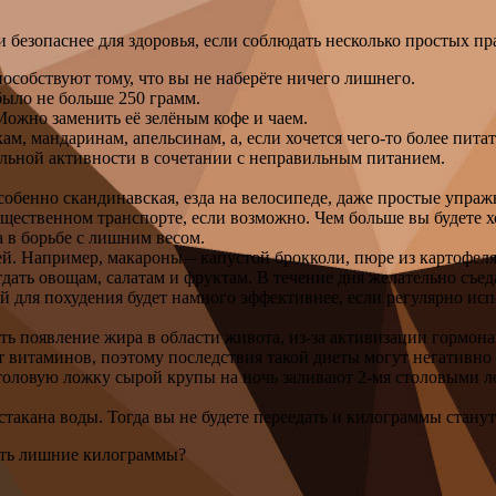
 безопаснее для здоровья, если соблюдать несколько простых пр
пособствуют тому, что вы не наберёте ничего лишнего.
было не больше 250 грамм.
Можно заменить её зелёным кофе и чаем.
ам, мандаринам, апельсинам, а, если хочется чего-то более пит
тельной активности в сочетании с неправильным питанием.
особенно скандинавская, езда на велосипеде, даже простые упра
щественном транспорте, если возможно. Чем больше вы будете х
 в борьбе с лишним весом.
. Например, макароны – капустой брокколи, пюре из картофеля
ать овощам, салатам и фруктам. В течение дня желательно съеда
ой для похудения будет намного эффективнее, если регулярно ис
ь появление жира в области живота, из-за активизации гормона
т витаминов, поэтому последствия такой диеты могут негативно 
столовую ложку сырой крупы на ночь заливают 2-мя столовыми л
акана воды. Тогда вы не будете переедать и килограммы станут
сить лишние килограммы?