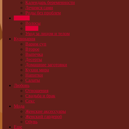
Календарь беременности
Лечимся сами
Роды без проблем
Красота
Волосы
Диеты
Уход за лицом и телом
Кулинария
Варим суп
Второе
Выпечка
Десерты
Домашние заготовки
Кухни мира
Напитки
Салаты
Любовь
Отношения
Свадьба и брак
Секс
Мода
Женские аксессуары
Женский гардероб
Обувь
Еще