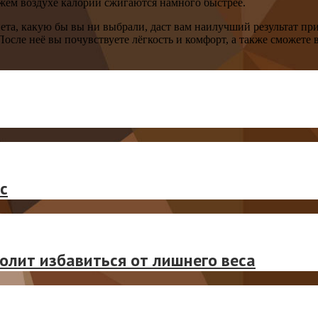
ежем воздухе калории сжигаются намного быстрее.
ета, какую бы вы ни выбрали, даст вам наилучший результат при
сле неё вы почувствуете лёгкость и комфорт, а также сможете вл
с
волит избавиться от лишнего веса