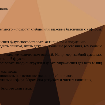
авил:
ательного – помогут хлебцы или злаковые батончики с кефиром.
жнения будут способствовать активности и похудению.
одить пешком, пусть даже и небольшие расстояния, тем больше
 – таким же количеством овощей. Например, зелёной фасолью,
ть по 5 фруктов.
пользовать кардионагрузки и делать упражнения для всех мышц
 кортизола.
повлиять на состояние кожи, ногтей и волос.
ожками кефира. Утром она разбухает и чистит кишечник,
 быстрее сжигаться.