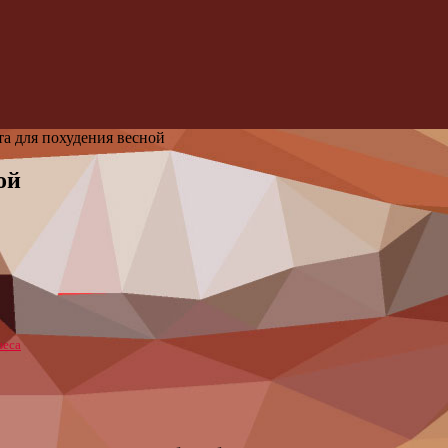
а для похудения весной
ой
веса