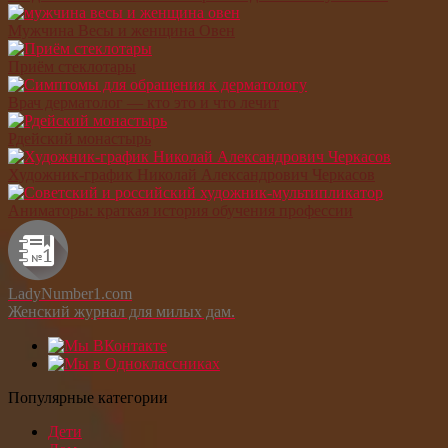
Мужчина Весы и женщина Овен
Приём стеклотары
Врач дерматолог — кто это и что лечит
Рдейский монастырь
Художник-график Николай Александрович Черкасов
Аниматоры: краткая история обучения профессии
LadyNumber1.com
Женский журнал для милых дам.
Популярные категории
Дети