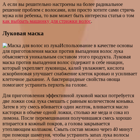
А если вы решительно настроены на более радикальное
решение проблем с волосами, или просто хотите сами стричь
мужа или ребенка, то вам может быть интересна статья о том
как выбрать машинку для стрижки волос
.
Луковая маска
Использование в качестве основы
для приготовления маски против выпадения волос лука
объясняется уникальным составом этого продукта. Луковая
маска против выпадения волос содержит в себе ниацин,
который укрепляет луковицы, калий увлажняет, кислота
аскорбиновая улучшает снабжение клеток кровью и усиливает
клеточное дыхание. А бактерицидные свойства овоща
помогают устранить перхоть на голове.
Для приготовления эффективной луковой маски потребуется
две ложки сока лука смешать с равным количеством коньяка.
Затем в эту смесь вбивается один желток, вливается масло
касторки в объеме одной ложки, столько же меда и сока из
лимона. После перемешивания получившаяся смесь хорошо
втирается в кожный покров, а голова закрывается
утепляющим колпаком. Смыть состав можно через 40 минут
при помощи шампуня, чтобы устранить запах лука волосы