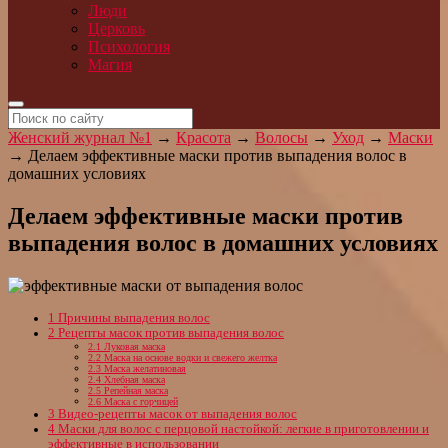
Люди
Церковь
Психология
Магия
Женский журнал №1
→
Красота
→
Волосы
→
Уход
→
Маски
→
Делаем эффективные маски против выпадения волос в
домашних условиях
Делаем эффективные маски против
выпадения волос в домашних условиях
1
Причины выпадения волос
2
Рецепты масок против выпадения волос
2.1
Луковая маска
2.2
Маска на основе водки и свежего желтка
2.3
Маска желатиновая
2.4
Хлебная маска
2.5
Репейная маска
2.6
Маска с горчицей
3
Видео-рецепты масок от выпадения волос
4
Маски для волос с перцовой настойкой: легкие в приготовлении и
эффективные в использовании