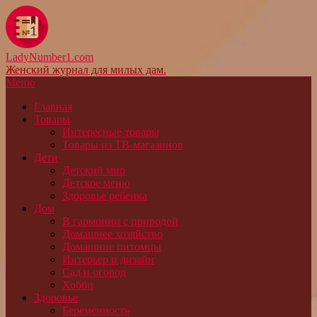
LadyNumber1.com
Женский журнал для милых дам.
Меню
Главная
Товары
Интересные товары
Товары из ТВ-магазинов
Дети
Детский мир
Детское меню
Здоровье ребенка
Дом
В гармонии с природой
Домашнее хозяйство
Домашние питомцы
Интерьер и дизайн
Сад и огород
Хобби
Здоровье
Беременность