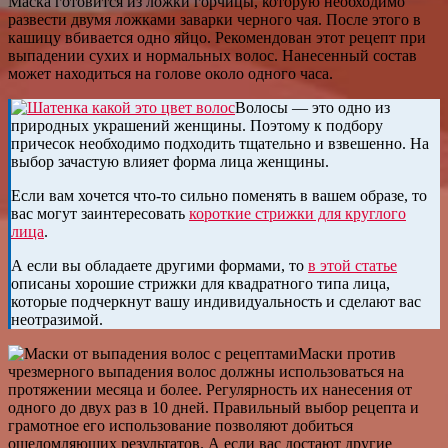
Маска готовится из ложки горчицы, которую необходимо
развести двумя ложками заварки черного чая. После этого в
кашицу вбивается одно яйцо. Рекомендован этот рецепт при
выпадении сухих и нормальных волос. Нанесенный состав
может находиться на голове около одного часа.
Волосы — это одно из
природных украшений женщины. Поэтому к подбору
причесок необходимо подходить тщательно и взвешенно. На
выбор зачастую влияет форма лица женщины.
Если вам хочется что-то сильно поменять в вашем образе, то
вас могут заинтересовать
короткие стрижки для круглого
лица
.
А если вы обладаете другими формами, то
в этой статье
описаны хорошие стрижки для квадратного типа лица,
которые подчеркнут вашу индивидуальность и сделают вас
неотразимой.
Маски против
чрезмерного выпадения волос должны использоваться на
протяжении месяца и более. Регулярность их нанесения от
одного до двух раз в 10 дней. Правильный выбор рецепта и
грамотное его использование позволяют добиться
ошеломляющих результатов. А если вас достают другие