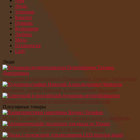
Дом
Люди
Здоровье
Красота
Церковь
Кулинария
Любовь
Мода
Психология
Lady
Люди
Художник-мультипликатор Померанцева Татьяна Дмитриевна
Художник-график Николай Александрович Черкасов
Аниматоры: краткая история обучения профессии
Популярные товары
Яндекс.Телефон – официальная продажа нового смартфона
Автоматический диспенсер для мыла от Xiaomi