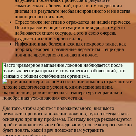
нарушении обменных процессов в результате
соматических заболеваний, при частом следовании
диетам и в результате несбалансированного и не всегда
полноценного питания;
Стресс также негативно отражается на нашей прическе.
Психотравмирующие ситуации приводят к тому, что
наблюдается спазм сосудов, а это в свою очередь
ухудшает питание корней волос;
Инфекционные болезни кожных покровов такие, как
псориаз, себорея и различные дерматиты – еще одна
причина чрезмерного выпадения волос.
Часто чрезмерное выпадение локонов наблюдается после
тяжелых респираторных и соматических заболеваний, что
связано с общим ослаблением организма.
На состоянии локонов отражаются и
плохие экологические условия, химические завивки,
окрашивания, резкие перепады температур, неправильно
подобранная ухаживающая косметика.
Для того, чтобы добиться положительного, видимого
результата при восстановлении локонов, нужно всегда знать
основную причину проблемы. Поэтому всегда рекомендуется
пройти дополнительное обследование, после которого можно
будет понять, какой врач поможет вам устранить
косметический дефект.