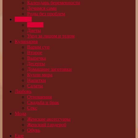
Календарь беременности
Лечимся сами
Роды без проблем
Красота
Волосы
Диеты
Уход за лицом и телом
Кулинария
Варим суп
Второе
Выпечка
Десерты
Домашние заготовки
Кухни мира
Напитки
Салаты
Любовь
Отношения
Свадьба и брак
Секс
Мода
Женские аксессуары
Женский гардероб
Обувь
Еще