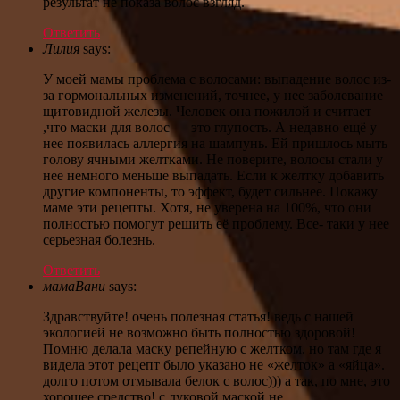
результат не показа волос взгляд.
Ответить
Лилия
says:
У моей мамы проблема с волосами: выпадение волос из-
за гормональных изменений, точнее, у нее заболевание
щитовидной железы. Человек она пожилой и считает
,что маски для волос — это глупость. А недавно ещё у
нее появилась аллергия на шампунь. Ей пришлось мыть
голову ячными желтками. Не поверите, волосы стали у
нее немного меньше выпадать. Если к желтку добавить
другие компоненты, то эффект, будет сильнее. Покажу
маме эти рецепты. Хотя, не уверена на 100%, что они
полностью помогут решить её проблему. Все- таки у нее
серьезная болезнь.
Ответить
мамаВани
says:
Здравствуйте! очень полезная статья! ведь с нашей
экологией не возможно быть полностью здоровой!
Помню делала маску репейную с желтком. но там где я
видела этот рецепт было указано не «желток» а «яйца».
долго потом отмывала белок с волос))) а так, по мне, это
хорошее средство! с луковой маской не