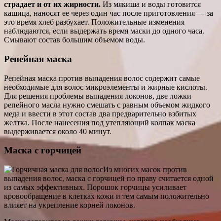
страдает и от их жирности.
Из мякиша и воды готовится
кашица, наносят ее через один час после приготовления — за
это время хлеб разбухает. Положительные изменения
наблюдаются, если выдержать время маски до одного часа.
Смывают состав большим объемом воды.
Репейная маска
Репейная маска против выпадения волос содержит самые
необходимые для волос микроэлементы и жирные кислоты.
Для решения проблемы выпадения локонов, две ложки
репейного масла нужно смешать с равным объемом жидкого
меда и ввести в этот состав два предварительно взбитых
желтка. После нанесения под утепляющий колпак маска
выдерживается около 40 минут.
Маска с горчицей
Из многих масок против
выпадения волос, маска с горчицей по праву считается одной
из самых эффективных. Порошок горчицы усиливает
кровообращение в клетках кожи и тем самым положительно
влияет на укрепление корней локонов.