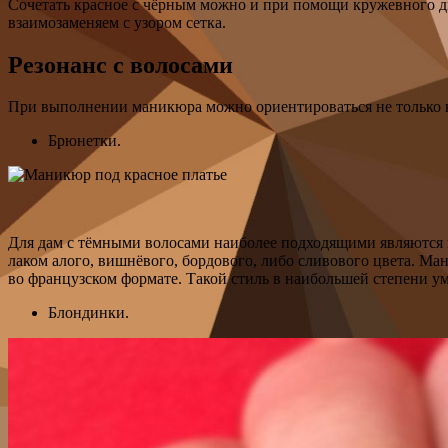
Сочетать красное с чёрным можно и при помощи кружевного ди
взаимозаменяем с узором сетка.
Резонанс с волосами
При выполнении маникюра можно ориентироваться не только на
Брюнетки.
Для дам с тёмными волосами наиболее подходящими являются н
лаком алого, вишнёвого, бордового, либо сливового цвета. М
во французском формате. Такой стиль в наибольшей степени у
Блондинки.