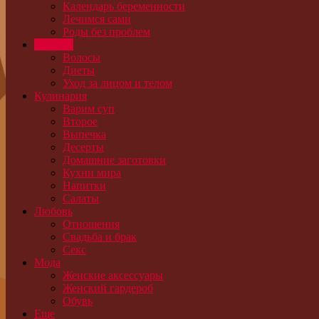
Календарь беременности
Лечимся сами
Роды без проблем
Красота
Волосы
Диеты
Уход за лицом и телом
Кулинария
Варим суп
Второе
Выпечка
Десерты
Домашние заготовки
Кухни мира
Напитки
Салаты
Любовь
Отношения
Свадьба и брак
Секс
Мода
Женские аксессуары
Женский гардероб
Обувь
Еще