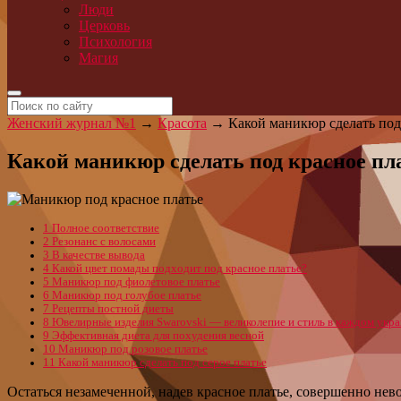
Люди
Церковь
Психология
Магия
Женский журнал №1
→
Красота
→
Какой маникюр сделать под
Какой маникюр сделать под красное пл
1
Полное соответствие
2
Резонанс с волосами
3
В качестве вывода
4
Какой цвет помады подходит под красное платье?
5
Маникюр под фиолетовое платье
6
Маникюр под голубое платье
7
Рецепты постной диеты
8
Ювелирные изделия Swarovski — великолепие и стиль в каждом укр
9
Эффективная диета для похудения весной
10
Маникюр под розовое платье
11
Какой маникюр сделать под серое платье
Остаться незамеченной, надев красное платье, совершенно не