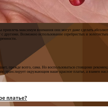
ы привлечь максимум внимания они могут даже сделать абсолют
вет с другими. Возможно использование серебристых и золотист
еренности.
шает, прежде всего, сама. Но воспользоваться стоящими рекоме
орую транслирует окружающим ваше красное платье, а взамен на
ое платье?