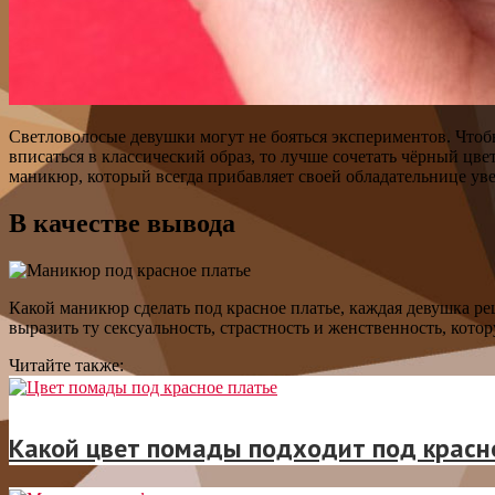
Светловолосые девушки могут не бояться экспериментов. Чтоб
вписаться в классический образ, то лучше сочетать чёрный ц
маникюр, который всегда прибавляет своей обладательнице ув
В качестве вывода
Какой маникюр сделать под красное платье, каждая девушка ре
выразить ту сексуальность, страстность и женственность, кот
Читайте также:
Какой цвет помады подходит под красн