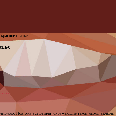
 красное платье
атье
ашении
возможно. Поэтому все детали, окружающие такой наряд, включа