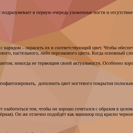
н подразумевает в первую очередь ухоженные ногти и отсутствие
 с нарядом – окрасить их в соответствующий цвет. Чтобы обес
ого, пастельного, либо персикового цвета. Когда основный сло
иантом, никогда не теряющим своей актуальности. Особенно хор
д пофантазировать, дополнить цвет ногтевого покрытия полоскам
ет озаботиться тем, чтобы он хорошо сочетался с образом в це
ёрная). Он же отлично подойдёт как маникюр под красно черное