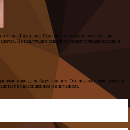
но чёрный маникюр. Если же есть желание чуть больше
ых цветов. Но наилучшим решением станет глянцево-красный
ндациями никогда не будет лишним. Это позволит максимально
сладиться их восхищением и вниманием.