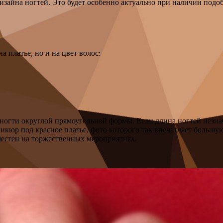
зайна ногтей. Это будет особенно актуально при наличии подобн
 платье, но и на цвет волос:
огти округлой прямоугольной формы. Если длина ногтей незнач
аникюр под красное платье, фото которого так впечатляет боль
местен на торжественных мероприятиях.