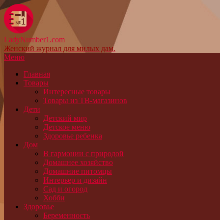
LadyNumber1.com
Женский журнал для милых дам.
Меню
Главная
Товары
Интересные товары
Товары из ТВ-магазинов
Дети
Детский мир
Детское меню
Здоровье ребенка
Дом
В гармонии с природой
Домашнее хозяйство
Домашние питомцы
Интерьер и дизайн
Сад и огород
Хобби
Здоровье
Беременность