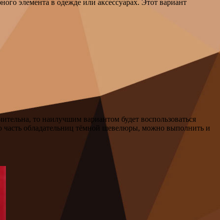
ого элемента в одежде или аксессуарах. Этот вариант
ительна, то наилучшим вариантом будет воспользоваться
шую часть обладательниц тёмной шевелюры, можно выполнить и