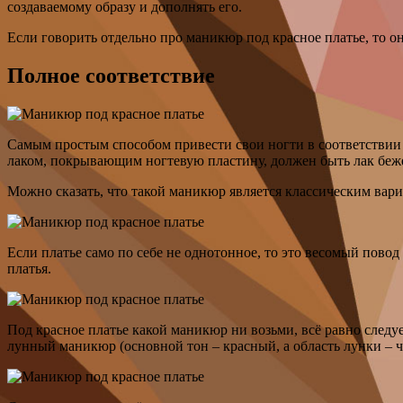
создаваемому образу и дополнять его.
Если говорить отдельно про маникюр под красное платье, то о
Полное соответствие
Самым простым способом привести свои ногти в соответствии
лаком, покрывающим ногтевую пластину, должен быть лак бежев
Можно сказать, что такой маникюр является классическим вар
Если платье само по себе не однотонное, то это весомый пово
платья.
Под красное платье какой маникюр ни возьми, всё равно следу
лунный маникюр (основной тон – красный, а область лунки – ч