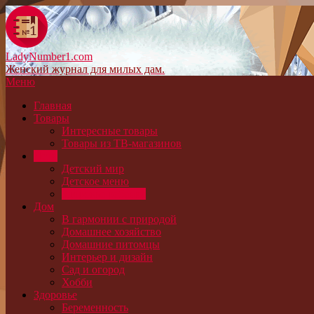
LadyNumber1.com
Женский журнал для милых дам.
Меню
Главная
Товары
Интересные товары
Товары из ТВ-магазинов
Дети
Детский мир
Детское меню
Здоровье ребенка
Дом
В гармонии с природой
Домашнее хозяйство
Домашние питомцы
Интерьер и дизайн
Сад и огород
Хобби
Здоровье
Беременность