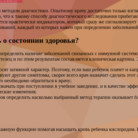
 днём и ночью
методом диагностики. Опытному врачу достаточно только взгля
 что к такому способу диагностического исследования прибегают
ляется практически индикатором, который сразу же сигнализируе
дований, каждый из которых важен при определении заболевани
 о состоянии здоровья?
пределить наличие заболеваний связанных с иммунной системой
елец и по этим результатам составляется клиническая картина. 
ят затяжной характер. Поэтому, если ваш ребенок плачет и капр
ют другие симптомы, скорее всего врач назначит сделать этот а
о необходимо обратиться к врачу;
начать при поступлении в учебное заведение, и в качестве эфф
еские изменения;
ов определить насколько выбранный метод терапии оказывает б
важную функцию помогая насыщать кровь ребенка кислородом. Но