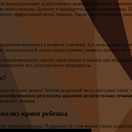
ы провоцирующие аллергическую реакцию у ребенка, самостояте
ем своего малыша. Поэтому и проводится анализ на аллергены. По
аиболее эффективный метод терапии. Также анализ помогает уви
жденным назначают в возрасте 3 месяцев. Его цель выявить во
же серологический анализ крови поможет выявить наличие анти
жет порекомендовать сделать такой анализ и раньше при необход
кцинировать его, категорически запрещается.
и?
чески не стоит делать! Любовь родителей часто настолько слепа
расшифровывать результаты анализов должен только лечащи
назначит лечение.
анализ крови ребенка
нии здоровья малыша. Подробнее об этом можно узнать из репор