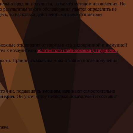
льно вряд ли получится, разве что методом исключения. Но
 результатам такого обследования удается определить не
деть, то насколько действенными являются методы
зможные отклонения от нормы в его эндокринной и иммунной
тел к возбудителю
золотистого стафилококка у грудничка
.
имости. Прививать малыша можно только после получения
, что они, поддавшись эмоциям, начинают самостоятельно
й врач.
Он учтет сразу несколько показателей и составит
тажа.