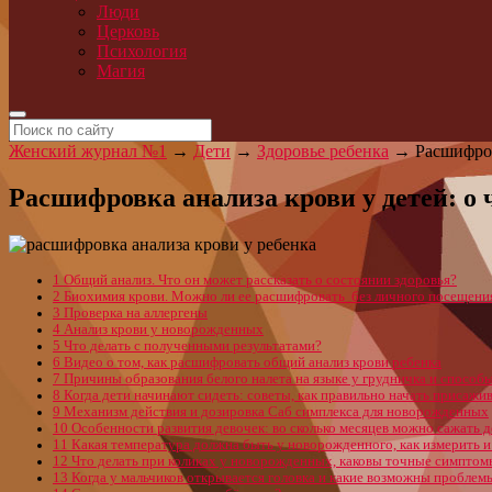
Люди
Церковь
Психология
Магия
Женский журнал №1
→
Дети
→
Здоровье ребенка
→
Расшифров
Расшифровка анализа крови у детей: о 
1
Общий анализ. Что он может рассказать о состоянии здоровья?
2
Биохимия крови. Можно ли ее расшифровать без личного посещения
3
Проверка на аллергены
4
Анализ крови у новорожденных
5
Что делать с полученными результатами?
6
Видео о том, как расшифровать общий анализ крови ребенка
7
Причины образования белого налета на языке у грудничка и способ
8
Когда дети начинают сидеть: советы, как правильно начать присажи
9
Механизм действия и дозировка Саб симплекса для новорожденных
10
Особенности развития девочек: во сколько месяцев можно сажать д
11
Какая температура должна быть у новорожденного, как измерить и 
12
Что делать при коликах у новорожденных, каковы точные симптом
13
Когда у мальчиков открывается головка и какие возможны проблем