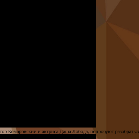
ктор Комаровский и актриса Даша Лобода, попробуют разобраться