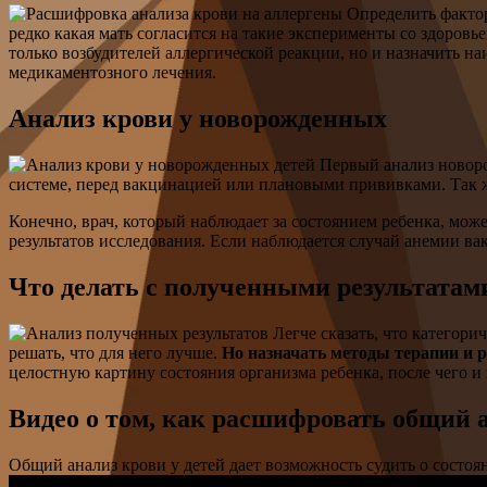
Определить фактор
редко какая мать согласится на такие эксперименты со здоровь
только возбудителей аллергической реакции, но и назначить н
медикаментозного лечения.
Анализ крови у новорожденных
Первый анализ новоро
системе, перед вакцинацией или плановыми прививками. Так 
Конечно, врач, который наблюдает за состоянием ребенка, мо
результатов исследования. Если наблюдается случай анемии ва
Что делать с полученными результатам
Легче сказать, что категори
решать, что для него лучше.
Но назначать методы терапии и 
целостную картину состояния организма ребенка, после чего и 
Видео о том, как расшифровать общий 
Общий анализ крови у детей дает возможность судить о состоя