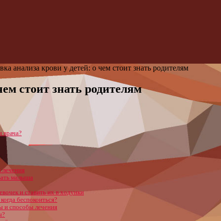
ка анализа крови у детей: о чем стоит знать родителям
чем стоит знать родителям
 врача?
ы лечения
вать малыша
евочек и ставить их в ходунки
когда беспокоиться?
ы и способы лечения
ы?