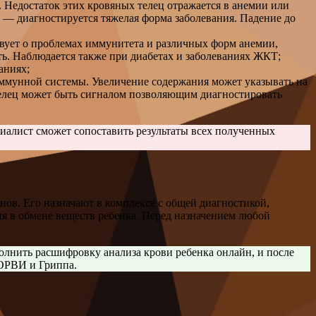
. Недостаток этих кровяных телец отражается в анемии или
л — диагностируется тяжелая форма заболевания. Падение до
вует о проблемах иммунитета и различных форм анемии,
ь. Наблюдается также при диабетах и заболеваниях ЖКТ;
аниях;
мунной системы. Увеличение содержания может указывать на
телец может быть сигналом позволяющим диагностировать
иалист сможет сопоставить результаты всех полученных
ов. Его назначают в комплексе с общей диагностикой,
ия в обмене веществ ребенка. Перед назначением любой
полнить расшифровку анализа крови ребенка онлайн, и после
 ОРВИ и Гриппа.