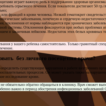
роцитами играет важную роль в поддержании здоровья организма
ебовать серьезного лечения. Если показатели достигают 50 гр./
ьно;
 или фракций в крови человека. Низкий гематокрит свидетельст
ологические заболевания, почечную и сердечную недостаточност
ия, отклонения от нормы наблюдаются при хронических заболев
ой системы. Отклонения фиксируется при любых проблемах им
шем и заканчивая лейкозом. Недостаток этих белых кровяных 
вания у вашего ребенка самостоятельно. Только грамотный спец
лечение.
овать без личного посещения врача?
 определить существующие нарушения в работе внутренних орган
 воспалительных процессов. Он может указать также на нарушен
кое исследование крови.
 не обязательно обратно обращаться в клинику. Врач сможет вы
особенно важно в период обострения инфекционных заболеваний