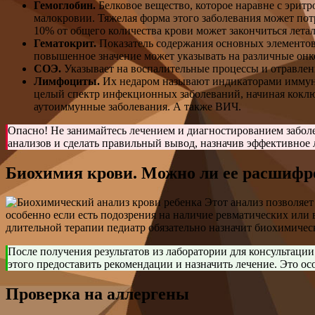
Гемоглобин.
Белковое вещество, которое наравне с эрит
малокровии. Тяжелая форма этого заболевания может потр
10% от общего количества крови может закончиться летал
Гематокрит.
Показатель содержания основных элементов
повышенное значение может указывать на различные онк
СОЭ.
Указывает на воспалительные процессы и отравлен
Лимфоциты.
Их недаром называют индикаторами иммунн
целый спектр инфекционных заболеваний, начиная коклю
аутоиммунные заболевания. А также ВИЧ.
Опасно! Не занимайтесь лечением и диагностированием заболе
анализов и сделать правильный вывод, назначив эффективное 
Биохимия крови. Можно ли ее расшифр
Этот анализ позволяет
особенно если есть подозрения на наличие ревматических или
длительной терапии педиатр обязательно назначит биохимичес
После получения результатов из лаборатории для консультации
этого предоставить рекомендации и назначить лечение. Это 
Проверка на аллергены