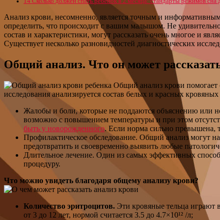
14
Сколько должен спать ребёнок в 2 месяца: стандарты режимов сна
Анализ крови, несомненно, является точным и информативным 
определить, что происходит с вашим малышом. Не удивительно,
состав и характеристики, могут рассказать очень многое и яв
Существует несколько разновидностей диагностических иссле
Общий анализ. Что он может рассказать
Общий анализ крови помогает о
исследования анализируется состав белых и красных кровяных т
Жалобы и боли, которые не поддаются объяснению или нос
возможно с повышением температуры и при этом отсутству
быть у новорожденного
. Если норма сильно превышена, т
Профилактическое обследование. Общий анализ могут наз
предотвратить и своевременно выявить любые патологич
Длительное лечение. Один из самых эффективных способ
процедуру.
Что можно увидеть благодаря общему анализу крови?
Количество эритроцитов.
Эти кровяные тельца играют 
от 3 до 12 лет, нормой считается 3.5 до 4.7×10¹² /л;