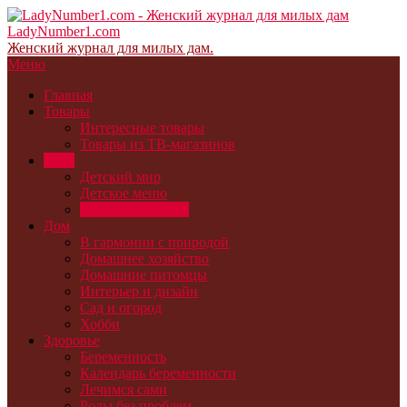
LadyNumber1.com
Женский журнал для милых дам.
Меню
Главная
Товары
Интересные товары
Товары из ТВ-магазинов
Дети
Детский мир
Детское меню
Здоровье ребенка
Дом
В гармонии с природой
Домашнее хозяйство
Домашние питомцы
Интерьер и дизайн
Сад и огород
Хобби
Здоровье
Беременность
Календарь беременности
Лечимся сами
Роды без проблем