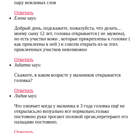
пару вежливых слов
Ответить
Елена
says:
Добрый день, подскажите, пожалуйста, что делать…
моему сыну 12 лет, головка открывается ( не заужена),
но есть участки кожи , которые прикреплены к головке (
как приклеены к ней ) и совсем открыть из-за этих
приклеенных участков невозможно
Ответить
Julianna
says:
Скажите, в каком возрасте у мальчиков открывается
головка?
Ответить
Лидия
says:
Что означает когда у мальчика в 3 года головка ещё не
открылась,но визуально все нормально,только
постоянно руки трогают половой орган,перетерают его
пальцами постоянно.
Ответить