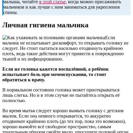
малыша, читайте
в этой статье
, когда можно присаживать
мальчиков и как лучше с ним заниматься для укрепления
спины.
Личная гигиена мальчика
Если
мальчик не испытывает дискомфорт, то открывать головку не
следует. Не стоит пытаться насильно отодвинуть крайнюю
плоть, ведь такие действия могут привести к повреждению
тканей и их инфицированию.
Если же головка кажется воспалённой, а ребёнок
испытывает боль при мочеиспускании, то стоит
обратиться к врачу.
В нормальном состоянии головка может приоткрываться
лишь слегка. Но и в этом случае не пытайтесь открыть её
полностью.
Во время мытья следует хорошо вымыть головку с детским
мылом. Если она немного открывается, то аккуратно
отодвиньте крайнюю плоть (до тех пор, пока это возможно),
хорошо вымойте всё свободное пространство, самым
тщательным образом смойте мыло, просушите половой орган