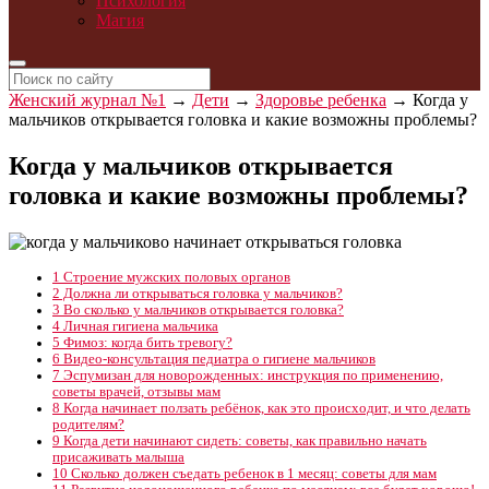
Психология
Магия
Женский журнал №1
→
Дети
→
Здоровье ребенка
→
Когда у
мальчиков открывается головка и какие возможны проблемы?
Когда у мальчиков открывается
головка и какие возможны проблемы?
1
Строение мужских половых органов
2
Должна ли открываться головка у мальчиков?
3
Во сколько у мальчиков открывается головка?
4
Личная гигиена мальчика
5
Фимоз: когда бить тревогу?
6
Видео-консультация педиатра о гигиене мальчиков
7
Эспумизан для новорожденных: инструкция по применению,
советы врачей, отзывы мам
8
Когда начинает ползать ребёнок, как это происходит, и что делать
родителям?
9
Когда дети начинают сидеть: советы, как правильно начать
присаживать малыша
10
Сколько должен съедать ребенок в 1 месяц: советы для мам