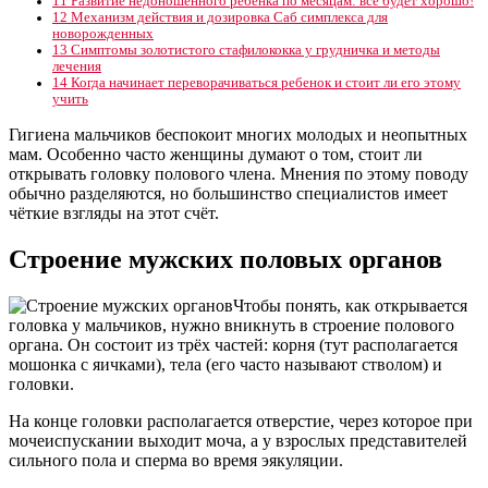
11
Развитие недоношенного ребенка по месяцам: все будет хорошо!
12
Механизм действия и дозировка Саб симплекса для
новорожденных
13
Симптомы золотистого стафилококка у грудничка и методы
лечения
14
Когда начинает переворачиваться ребенок и стоит ли его этому
учить
Гигиена мальчиков беспокоит многих молодых и неопытных
мам. Особенно часто женщины думают о том, стоит ли
открывать головку полового члена. Мнения по этому поводу
обычно разделяются, но большинство специалистов имеет
чёткие взгляды на этот счёт.
Строение мужских половых органов
Чтобы понять, как открывается
головка у мальчиков, нужно вникнуть в строение полового
органа. Он состоит из трёх частей: корня (тут располагается
мошонка с яичками), тела (его часто называют стволом) и
головки.
На конце головки располагается отверстие, через которое при
мочеиспускании выходит моча, а у взрослых представителей
сильного пола и сперма во время эякуляции.