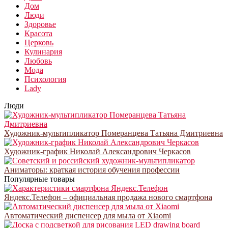
Дом
Люди
Здоровье
Красота
Церковь
Кулинария
Любовь
Мода
Психология
Lady
Люди
Художник-мультипликатор Померанцева Татьяна Дмитриевна
Художник-график Николай Александрович Черкасов
Аниматоры: краткая история обучения профессии
Популярные товары
Яндекс.Телефон – официальная продажа нового смартфона
Автоматический диспенсер для мыла от Xiaomi