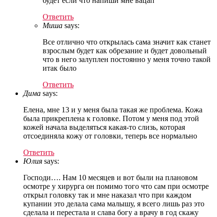
будет если что напиши мне вацап
Ответить
Миша
says:
Все отлично что открылась сама значит как станет
взрослым будет как обрезание и будет довольный
что в него залуплен постоянно у меня точно такой
итак было
Ответить
Дима
says:
Елена, мне 13 и у меня была такая же проблема. Кожа
была прикреплена к головке. Потом у меня под этой
кожей начала выделяться какая-то слизь, которая
отсоединяла кожу от головки, теперь все нормально
Ответить
Юлия
says:
Господи…. Нам 10 месяцев и вот были на плановом
осмотре у хирурга он помимо того что сам при осмотре
открыл головку так и мне наказал что при каждом
купании это делала сама малышу, я всего лишь раз это
сделала и перестала и слава богу а врачу в год скажу