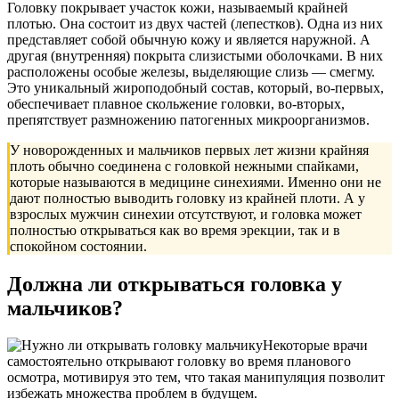
Головку покрывает участок кожи, называемый крайней
плотью. Она состоит из двух частей (лепестков). Одна из них
представляет собой обычную кожу и является наружной. А
другая (внутренняя) покрыта слизистыми оболочками. В них
расположены особые железы, выделяющие слизь — смегму.
Это уникальный жироподобный состав, который, во-первых,
обеспечивает плавное скольжение головки, во-вторых,
препятствует размножению патогенных микроорганизмов.
У новорожденных и мальчиков первых лет жизни крайняя
плоть обычно соединена с головкой нежными спайками,
которые называются в медицине синехиями. Именно они не
дают полностью выводить головку из крайней плоти. А у
взрослых мужчин синехии отсутствуют, и головка может
полностью открываться как во время эрекции, так и в
спокойном состоянии.
Должна ли открываться головка у
мальчиков?
Некоторые врачи
самостоятельно открывают головку во время планового
осмотра, мотивируя это тем, что такая манипуляция позволит
избежать множества проблем в будущем.