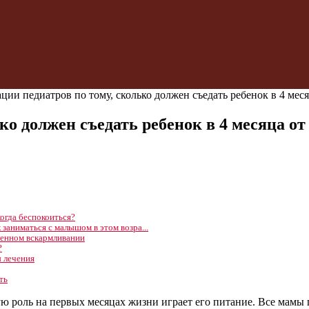
ции педиатров по тому, сколько должен съедать ребенок в 4 мес
ко должен съедать ребенок в 4 месяца о
огда беспокоиться?
 заниматься с малышом в этом возра...
твенном вскармливании
?
ы лечения
ть
 роль на первых месяцах жизни играет его питание. Все мамы 