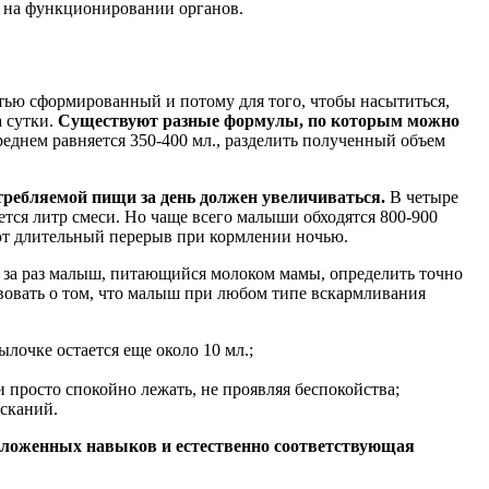
о на функционировании органов.
тью сформированный и потому для того, чтобы насытиться,
а сутки.
Существуют разные формулы, по которым можно
реднем равняется 350-400 мл., разделить полученный объем
требляемой пищи за день должен увеличиваться.
В четыре
уется литр смеси. Но чаще всего малыши обходятся 800-900
ают длительный перерыв при кормлении ночью.
ет за раз малыш, питающийся молоком мамы, определить точно
твовать о том, что малыш при любом типе вскармливания
ылочке остается еще около 10 мл.;
и просто спокойно лежать, не проявляя беспокойства;
сканий.
положенных навыков и естественно соответствующая