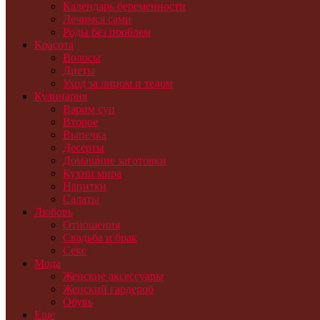
Календарь беременности
Лечимся сами
Роды без проблем
Красота
Волосы
Диеты
Уход за лицом и телом
Кулинария
Варим суп
Второе
Выпечка
Десерты
Домашние заготовки
Кухни мира
Напитки
Салаты
Любовь
Отношения
Свадьба и брак
Секс
Мода
Женские аксессуары
Женский гардероб
Обувь
Еще