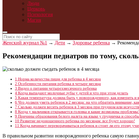
Люди
Церковь
Психология
Магия
Женский журнал №1
→
Дети
→
Здоровье ребенка
→
Рекоменда
Рекомендации педиатров по тому, сколь
1
Норма количества пищи для ребенка в 4 месяца
2
Особенности питания ребенка в четыре месяца
3
Видео о питании четырехмесячного ребенка
4
Когда выпадают молочные зубы у детей и что при этом делать
5
Какая температура должна быть у новорожденного, как измерить и к
6
Что должен уметь ребенок в 2 месяца: на что обратить внимание, как
7
Сколько должен весить ребенок в 3 месяца при грудном или искусс
8
Когда у мальчиков открывается головка и какие возможны проблемы
9
Причины образования белого налета на языке у грудничка и способ
10
Развитие недоношенного ребенка по месяцам: все будет хорошо!
11
Когда начинает переворачиваться ребенок и стоит ли его этому учи
В правильном развитии новорожденного ребенка самую главную