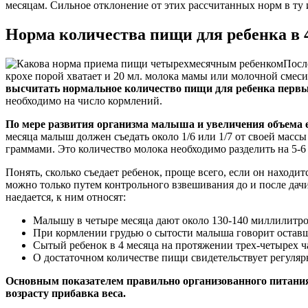
месяцам. Сильное отклонение от этих рассчитанных норм в ту
Норма количества пищи для ребенка в 
Посл
крохе порой хватает и 20 мл. молока мамы или молочной смеси.
высчитать нормальное количество пищи для ребенка первых 
необходимо на число кормлений.
По мере развития организма малыша и увеличения объема е
месяца малыш должен съедать около 1/6 или 1/7 от своей массы 
граммами. Это количество молока необходимо разделить на 5-6
Понять, сколько съедает ребенок, проще всего, если он наход
можно только путем контрольного взвешивания до и после дачи
наедается, к ним относят:
Малышу в четыре месяца дают около 130-140 миллилитров с
При кормлении грудью о сытости малыша говорит оставш
Сытый ребенок в 4 месяца на протяжении трех-четырех ча
О достаточном количестве пищи свидетельствует регуля
Основным показателем правильно организованного питания
возрасту прибавка веса.