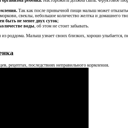
й организма ребенка.
Насторожить должна сыпь. Фруктовое пюре 
рмления.
Так как после привычной пищи малыш может отказаться
моркови, свеклы, небольшое количество желтка и домашнего твор
н быть не менее двух суток
;
количестве воды
, об этом не стоит забывать.
 из роддома. Малыш узнает своих близких, хорошо улыбается, пе
енка
цев, рецептах, последствиях неправильного кормления.