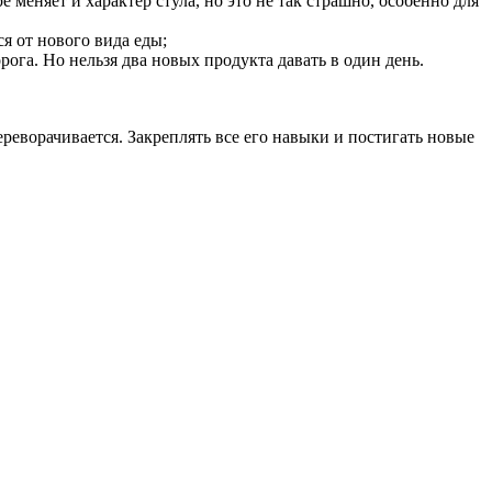
меняет и характер стула, но это не так страшно, особенно для
 от нового вида еды;
ога. Но нельзя два новых продукта давать в один день.
реворачивается. Закреплять все его навыки и постигать новые