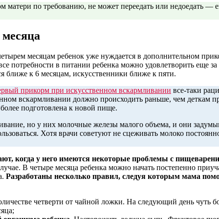
ом матери по требованию, не может переедать или недоедать — е
 месяца
четырем месяцам ребенок уже нуждается в дополнительном прик
 все потребности в питании ребенка можно удовлетворить еще за
я ближе к 6 месяцам, искусственники ближе к пяти.
ервый прикорм при искусственном вскармливании
все-таки рац
енном вскармливании должно происходить раньше, чем деткам пр
более подготовлена к новой пище.
ивание, но у них молочные железы малого объема, и они задум
пользоваться. Хотя врачи советуют не сцеживать молоко постоян
ют, когда у него имеются некоторые проблемы с пищеварени
случае. В четыре месяца ребенка можно начать постепенно приу
а.
Разработаны несколько правил, следуя которым мама пом
оличестве четверти от чайной ложки. На следующий день чуть б
яца;