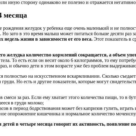
 или иную сторону одинаково не полезно и отражается негативн
4 месяца
е рождения желудок у ребенка еще очень маленький и не полнос
 Но зато в это время малыш может питаться больше десяти раз з
недель жизни в зависимости от его веса.
Этот показатель в с
го желудка количество кормлений сокращается, а объем упо
тела. То есть если он весит около 6 килограммов, то ему потреб
 раз, и обычно дети в этом возрасте уже без проблем выдержив
ится полностью на искусственном вскармливании. Сколько съеда
 груди. Но есть и другие показатели, которые могут свидетельс
меси за раз. Если ему хватает этого количества пищи, то в бут
ееся в груди молоко;
сов в период бодрствования может без капризов гулить, играть 
рное опорожнение кишечника и нормальное количество мочеиспу
 детей в четыре месяца говорит их активность, появление 