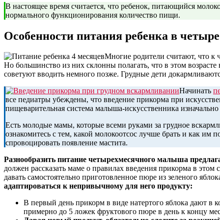
В настоящее время считается, что ребенок, питающийся молок
нормального функционирования количество пищи.
Особенности питания ребенка в четыре
Многие родители считают, что к 
Но большинство из них склонны полагать, что в этом возрасте
советуют вводить немного позже. Грудные дети докармливаютс
Начинать
п
все педиатры убеждены, что введение прикорма при искусств
пищеварительная система малыша-искусственника изначально 
Есть молодые мамы, которые всеми руками за грудное вскармл
ознакомитесь с тем, какой молокоотсос лучше брать и как им 
спровоцировать появление мастита.
Разнообразить питание четырехмесячного малыша предлага
должен рассказать маме о правилах введения прикорма в этом 
давать самостоятельно приготовленное пюре из зеленого яблок
адаптироваться к непривычному для него продукту:
В первый день прикорм в виде натертого яблока дают в к
примерно до 5 ложек фруктового пюре в день к концу мес