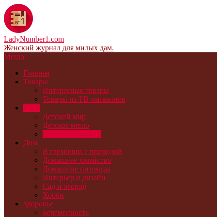
LadyNumber1.com
Женский журнал для милых дам.
Меню
Главная
Товары
Интересные товары
Товары из ТВ-магазинов
Дети
Детский мир
Детское меню
Здоровье ребенка
Дом
В гармонии с природой
Домашнее хозяйство
Домашние питомцы
Интерьер и дизайн
Сад и огород
Хобби
Здоровье
Беременность