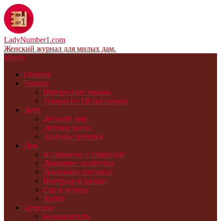
LadyNumber1.com
Женский журнал для милых дам.
Меню
Главная
Товары
Интересные товары
Товары из ТВ-магазинов
Дети
Детский мир
Детское меню
Здоровье ребенка
Дом
В гармонии с природой
Домашнее хозяйство
Домашние питомцы
Интерьер и дизайн
Сад и огород
Хобби
Здоровье
Беременность