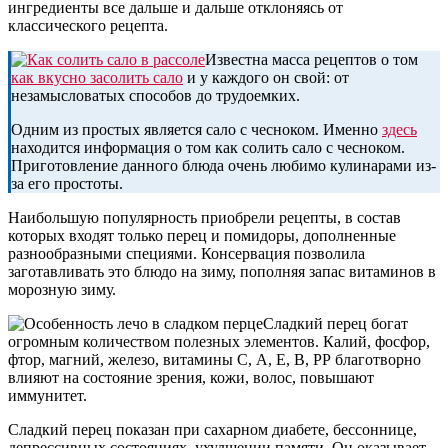
ингредиенты все дальше и дальше отклоняясь от
классического рецепта.
Известна масса рецептов о том
как вкусно засолить сало
и у каждого он свой: от
незамысловатых способов до трудоемких.
Одним из простых является сало с чесноком. Именно
здесь
находится информация о том как солить сало с чесноком.
Приготовление данного блюда очень любимо кулинарами из-
за его простоты.
Наибольшую популярность приобрели рецепты, в состав
которых входят только перец и помидоры, дополненные
разнообразными специями. Консервация позволила
заготавливать это блюдо на зиму, пополняя запас витаминов в
морозную зиму.
Сладкий перец богат
огромным количеством полезных элементов. Калий, фосфор,
фтор, магний, железо, витамины С, А, Е, В, РР благотворно
влияют на состояние зрения, кожи, волос, повышают
иммунитет.
Сладкий перец показан при сахарном диабете, бессоннице,
депрессивных состояниях, ухудшении памяти. Он оказывает