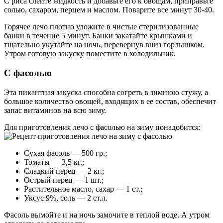
С риса слейте жидкость и добавьте его к овощам, приправьте
солью, сахаром, перцем и маслом. Поварите все минут 30-40.
Горячее лечо плотно уложите в чистые стерилизованные
банки в течение 5 минут. Банки закатайте крышками и
тщательно укутайте на ночь, перевернув вниз горлышком.
Утром готовую закуску поместите в холодильник.
С фасолью
Эта пикантная закуска способна согреть в зимнюю стужу, а
большое количество овощей, входящих в ее состав, обеспечит
запас витаминов на всю зиму.
Для приготовления лечо с фасолью на зиму понадобится:
Сухая фасоль — 500 гр.;
Томаты — 3,5 кг.;
Сладкий перец — 2 кг.;
Острый перец — 1 шт.;
Растительное масло, сахар — 1 ст.;
Уксус 9%, соль — 2 ст.л.
Фасоль вымойте и на ночь замочите в теплой воде. А утром