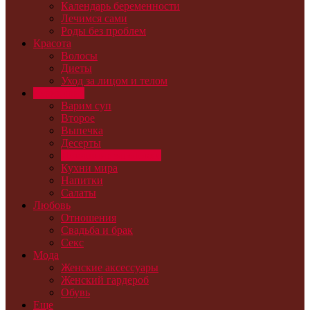
Календарь беременности
Лечимся сами
Роды без проблем
Красота
Волосы
Диеты
Уход за лицом и телом
Кулинария
Варим суп
Второе
Выпечка
Десерты
Домашние заготовки
Кухни мира
Напитки
Салаты
Любовь
Отношения
Свадьба и брак
Секс
Мода
Женские аксессуары
Женский гардероб
Обувь
Еще