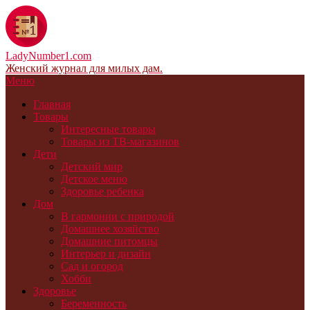
LadyNumber1.com
Женский журнал для милых дам.
Меню
Главная
Товары
Интересные товары
Товары из ТВ-магазинов
Дети
Детский мир
Детское меню
Здоровье ребенка
Дом
В гармонии с природой
Домашнее хозяйство
Домашние питомцы
Интерьер и дизайн
Сад и огород
Хобби
Здоровье
Беременность