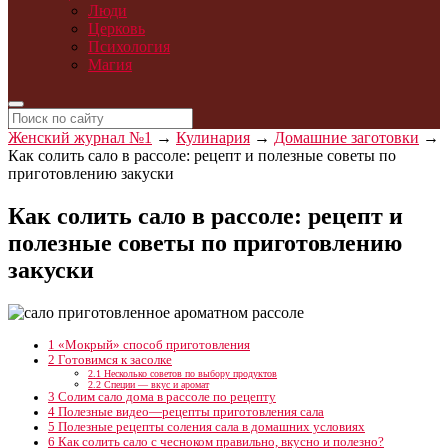
Люди
Церковь
Психология
Магия
Женский журнал №1
→
Кулинария
→
Домашние заготовки
→
Как солить сало в рассоле: рецепт и полезные советы по
приготовлению закуски
Как солить сало в рассоле: рецепт и
полезные советы по приготовлению
закуски
1
«Мокрый» способ приготовления
2
Готовимся к засолке
2.1
Несколько советов по выбору продуктов
2.2
Специи — вкус и аромат
3
Солим сало дома в рассоле по рецепту
4
Полезные видео—рецепты приготовления сала
5
Полезные рецепты соления сала в домашних условиях
6
Как солить сало с чесноком правильно, вкусно и полезно?