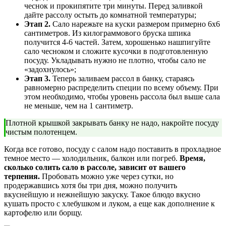
чеснок и прокипятите три минуты. Перед заливкой
дайте рассолу остыть до комнатной температуры;
Этап 2.
Сало нарежьте на куски размером примерно 6х6
сантиметров. Из килограммового бруска шпика
получится 4-6 частей. Затем, хорошенько нашпигуйте
сало чесноком и сложите кусочки в подготовленную
посуду. Укладывать нужно не плотно, чтобы сало не
«задохнулось»;
Этап 3.
Теперь заливаем рассол в банку, стараясь
равномерно распределить специи по всему объему. При
этом необходимо, чтобы уровень рассола был выше сала
не меньше, чем на 1 сантиметр.
Плотной крышкой закрывать банку не надо, накройте посуду
чистым полотенцем.
Когда все готово, посуду с салом надо поставить в прохладное
темное место — холодильник, балкон или погреб.
Время,
сколько солить сало в рассоле, зависит от вашего
терпения.
Пробовать можно уже через сутки, но
продержавшись хотя бы три дня, можно получить
вкуснейшую и нежнейшую закуску. Такое блюдо вкусно
кушать просто с хлебушком и луком, а еще как дополнение к
картофелю или борщу.