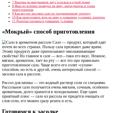
7
Варенье из мандаринов: вкус и польза в одной ложке
8
Икра из зеленых помидор на зиму: ингредиенты и этапы
приготовления
9
Как вкусно засолить сало по традиционному рецепту
10
Как приготовить лечо на зиму в домашних условиях: рецепты
11
Рецепты горчицы в домашних условиях
«Мокрый» способ приготовления
Сало — продукт, который едят
почти во всех странах. Пользу сала признают даже врачи.
Этому продукту даже приписывают омолаживающие
свойства! Но главное в сале — все—таки его вкус. Нежное,
мягкое, ароматное, тает во рту — все это про правильно
приготовленное сало. Чаще всего его солят «сухим»
способом, но есть и другой, очень интересный способ —
засолка сала в рассоле.
Рассол для шпика — это водный раствор соли со специями.
Рассольное сало получается очень мягким, сочным, особенно
ароматным, долго хранится в холодильнике. Еще один
приятный плюс — сало из рассола не придется очищать от
слоя соли, его можно сразу резать и есть.
Готовимся к засолке