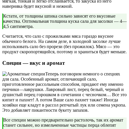
мягкая, тонкая и легко отслаивается, то закуска из него
наверняка будет вкусной и нежной.
Кстати, от толщины шпика сильно зависят его вкусовые
качества. Оптимальная толщина куска сала для засолки — 4—
4,5 сантиметра.
Считается, что сало с прожилками мяса гораздо вкуснее
обычного белого. На самом деле, в холодной засолке лучше
использовать сало без прорези (без прожилок). Мясо — это
продукт скоропортящийся, поэтому и храниться будет меньше.
Специи — вкус и аромат
Теперь поговорим немного о специях
для сала. Особенный аромат, отличающий сало,
приготовленное рассольным способом, придают ему именно
перчики—лаврушки. Лавровый лист, перец белый, черный и
душистый перец горошком в сочетании с чесночком… Все это
кипит и пахнет! А потом Ваше сало пахнет также! Иногда
хозяйки еще кладут в рассол репчатый лук или семена укропа.
Это добавляет пикантности букету запахов.
Все специи можно предварительно растолочь, так их аромат
станет сильнее, но измельченные частицы перца облепят