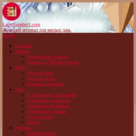
LadyNumber1.com
Женский журнал для милых дам.
Меню
Главная
Товары
Интересные товары
Товары из ТВ-магазинов
Дети
Детский мир
Детское меню
Здоровье ребенка
Дом
В гармонии с природой
Домашнее хозяйство
Домашние питомцы
Интерьер и дизайн
Сад и огород
Хобби
Здоровье
Беременность