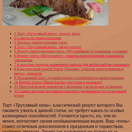
1
Торт «Трухлявый пень»: рецепт, фото
2
Советы по приготовлению
3
Процесс приготовления торта
4
Торт «Трухлявый пень»: видео-рецепт
5
Рецепт приготовления торта «Муравейник» в домашних условиях
6
Рецепт торта «Негр в пене»: секреты приготовления и варианты
украшения
7
4 простых рецепта морковного пирога для любителей вкусненького
8
Классический рецепт торта «Рыжик»: секреты приготовления и
видео—рецепты
9
Морковный торт: лучший рецепт и особенности приготовления
10
Рецепт торта «Пища богов» доступен и человеку!
11
Простой рецепт шарлотки с яблоками для молодых хозяюшек
12
Самые вкусные изделия из слоеного дрожжевого теста на вашей
кухне
Торт «Трухлявый пень», классический рецепт которого Вы
сможете узнать в данной статье, не требует каких-то особых
кулинарных способностей. Готовится просто, но, тем не
менее, впечатляет своим необыкновенным видом. Ваш «пень»
станет отличным дополнением к праздникам и торжествам,
особенно детским. Десерт так называется не только из-за