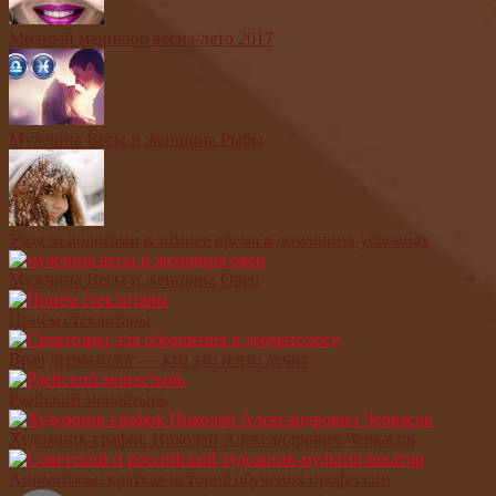
Модный маникюр весна-лето 2017
Мужчина Весы и женщина Рыбы
Уход за волосами в зимнее время в домашних условиях
Мужчина Весы и женщина Овен
Приём стеклотары
Врач дерматолог — кто это и что лечит
Рдейский монастырь
Художник-график Николай Александрович Черкасов
Аниматоры: краткая история обучения профессии