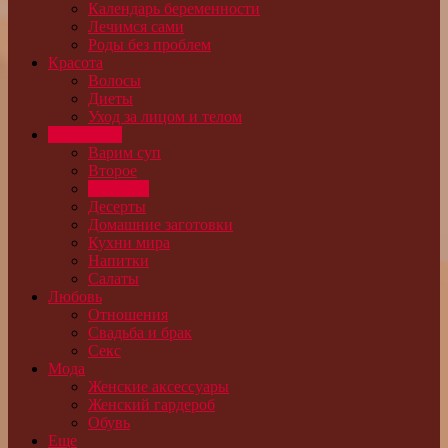
Календарь беременности
Лечимся сами
Роды без проблем
Красота
Волосы
Диеты
Уход за лицом и телом
Кулинария
Варим суп
Второе
Выпечка
Десерты
Домашние заготовки
Кухни мира
Напитки
Салаты
Любовь
Отношения
Свадьба и брак
Секс
Мода
Женские аксессуары
Женский гардероб
Обувь
Еще