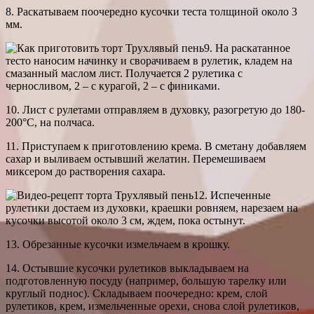
8. Раскатываем поочередно кусочки теста толщиной около 3
мм.
9. На раскатанное
тесто наносим начинку и сворачиваем в рулетик, кладем на
смазанный маслом лист. Получается 2 рулетика с
черносливом, 2 – с курагой, 2 – с финиками.
10. Лист с рулетами отправляем в духовку, разогретую до 180-
200°С, на полчаса.
11. Приступаем к приготовлению крема. В сметану добавляем
сахар и выливаем остывший желатин. Перемешиваем
миксером до растворения сахара.
12. Испеченные
рулетики достаем из духовки, краешки ровняем, нарезаем на
кусочки высотой около 3 см, ждем, пока остынут.
13. Обрезанные кусочки измельчаем в крошку.
14. Остывшие кусочки рулетиков выкладываем на
подготовленную посуду (например, большую тарелку или
круглый поднос). Складываем поочередно: крем, слой
рулетиков, крем, измельченные орехи, снова слой рулетиков,