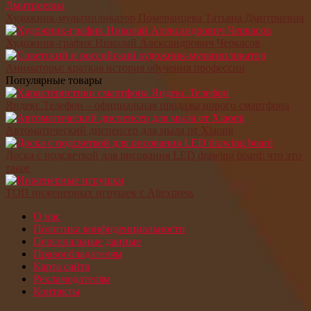
Художник-мультипликатор Померанцева Татьяна Дмитриевна
Художник-график Николай Александрович Черкасов
Аниматоры: краткая история обучения профессии
Популярные товары
Яндекс.Телефон – официальная продажа нового смартфона
Автоматический диспенсер для мыла от Xiaomi
Доска с подсветкой для рисования LED drawing board: что это
такое
ТОП инженерных игрушек с Aliexpress
О нас
Политика конфиденциальности
Персональные данные
Правообладателям
Карта сайта
Рекламодателям
Контакты