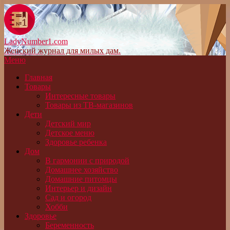
LadyNumber1.com
Женский журнал для милых дам.
Меню
Главная
Товары
Интересные товары
Товары из ТВ-магазинов
Дети
Детский мир
Детское меню
Здоровье ребенка
Дом
В гармонии с природой
Домашнее хозяйство
Домашние питомцы
Интерьер и дизайн
Сад и огород
Хобби
Здоровье
Беременность