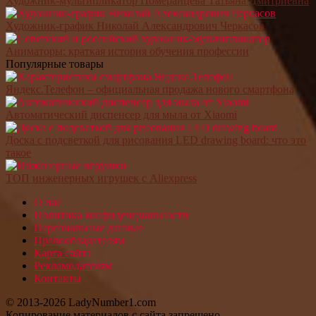
Художник-мультипликатор Померанцева Татьяна Дмитриевна
Художник-график Николай Александрович Черкасов
Аниматоры: краткая история обучения профессии
Популярные товары
Яндекс.Телефон – официальная продажа нового смартфона
Автоматический диспенсер для мыла от Xiaomi
Доска с подсветкой для рисования LED drawing board: что это
такое
ТОП инженерных игрушек с Aliexpress
О нас
Политика конфиденциальности
Персональные данные
Правообладателям
Карта сайта
Рекламодателям
Контакты
© 2013-2026 LadyNumber1.com
Копирование материалов c сайта запрещено.