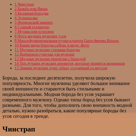
1
Чинстрап
2
Бальбо или Якорь
3
Козлиная бородка
4
Эспаньолка
5
Норвежский шкипер
6
Старый голландец
7
Мушка или островок
8
Фото модных мужских усов
9
Многофункциональная ручка-адаптер Gator фирмы Binoax
10
Какие виды бороды сейчас в моде: фото
11
Модные мужские стрижки бороды
12
Выбираем сумочки для мужчин
13
Модные мужские причёски с бородой
14
Топ лучших мужских ароматов, которые нравятся женщинам
15
Зимние мужские луки: образ, созданный со вкусом
Борода, за последнее десятилетие, получила широкую
популярность. Многие мужчины уделяют большое внимание
своей внешности и стараются быть стильными и
индивидуальными. Модная борода без усов украшает
современного мужчину. Однако типы бород без усов бывают
разными. Для того, чтобы дополнить свою внешность модной
деталью, нужно разобраться, какие популярные бороды без
усов сегодня в тренде.
Чинстрап