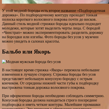
У этой модной бороды есть второе название «Подбородочная
дорожка». По подбородочному контуру проходит тонкая
полоска короткого волосяного покрова почти до висков.
Данный стиль модной стрижки бороды идеально подходит
молодежи, которые хотят выделить черты лица. С бородой
«Чинстрап» можно экспериментировать: разделить дорожку
на бороздки или изгибы. Фото бороды без усов у мужчин
можно увидеть в салонах красоты.
Бальбо или Якорь
В настоящее время стрижка «Якорь» пережила небольшие
изменения в лучшую сторону. Стрижка бороды без усов
представляет небольшую конусную бородку с острым
кончиком. От середины нижней части губы к подбородку
выстрижена тонкая дорожка волосяного покрова.
При оформлении бороды необходимо соблюдать симметрию.
Конусная бородка должна находиться строго посередине
подбородка и иметь четкие контуры. Малейшие промашки
недопустимы. Это приведет к сбриванию неудачного