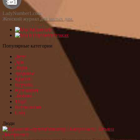
LadyNumber1.com
Женский журнал для милых дам.
Популярные категории
Дети
Дом
Люди
Здоровье
Красота
Церковь
Кулинария
Любовь
Мода
Психология
Lady
Люди