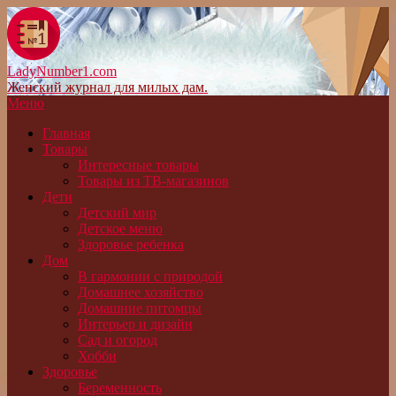
LadyNumber1.com
Женский журнал для милых дам.
Меню
Главная
Товары
Интересные товары
Товары из ТВ-магазинов
Дети
Детский мир
Детское меню
Здоровье ребенка
Дом
В гармонии с природой
Домашнее хозяйство
Домашние питомцы
Интерьер и дизайн
Сад и огород
Хобби
Здоровье
Беременность