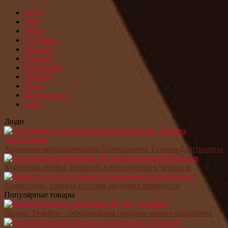
Дети
Дом
Люди
Здоровье
Красота
Церковь
Кулинария
Любовь
Мода
Психология
Lady
Люди
Художник-мультипликатор Померанцева Татьяна Дмитриевна
Художник-график Николай Александрович Черкасов
Аниматоры: краткая история обучения профессии
Популярные товары
Яндекс.Телефон – официальная продажа нового смартфона