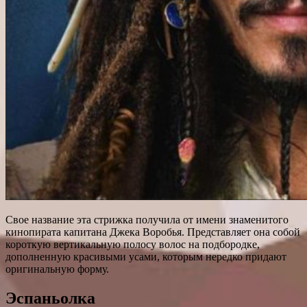
Свое название эта стрижка получила от имени знаменитого
кинопирата капитана Джека Воробья. Представляет она собой
короткую вертикальную полосу волос на подбородке,
дополненную красивыми усами, которым нередко придают
оригинальную форму.
Эспаньолка