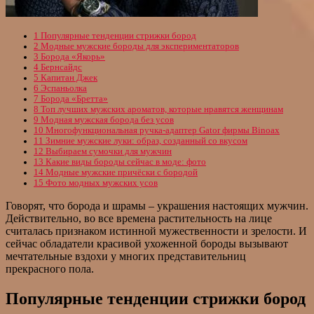
1
Популярные тенденции стрижки бород
2
Модные мужские бороды для экспериментаторов
3
Борода «Якорь»
4
Бернсайдс
5
Капитан Джек
6
Эспаньолка
7
Борода «Бретта»
8
Топ лучших мужских ароматов, которые нравятся женщинам
9
Модная мужская борода без усов
10
Многофункциональная ручка-адаптер Gator фирмы Binoax
11
Зимние мужские луки: образ, созданный со вкусом
12
Выбираем сумочки для мужчин
13
Какие виды бороды сейчас в моде: фото
14
Модные мужские причёски с бородой
15
Фото модных мужских усов
Говорят, что борода и шрамы – украшения настоящих мужчин.
Действительно, во все времена растительность на лице
считалась признаком истинной мужественности и зрелости. И
сейчас обладатели красивой ухоженной бороды вызывают
мечтательные вздохи у многих представительниц
прекрасного пола.
Популярные тенденции стрижки бород