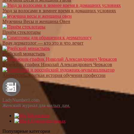
Уход за волосами в зимнее время в домашних условиях
Мужчина Весы и женщина Овен
Приём стеклотары
Врач дерматолог — кто это и что лечит
Рдейский монастырь
Художник-график Николай Александрович Черкасов
Аниматоры: краткая история обучения профессии
LadyNumber1.com
Женский журнал для милых дам.
Популярные категории