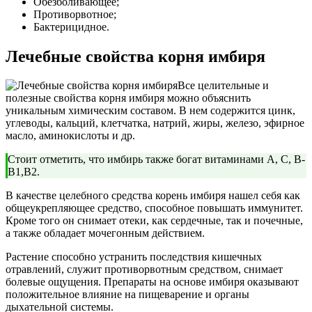
Обезболивающее;
Противорвотное;
Бактерицидное.
Лечебные свойства корня имбиря
Все целительные и
полезные свойства корня имбиря можно объяснить
уникальным химическим составом. В нем содержится цинк,
углеводы, кальций, клетчатка, натрий, жиры, железо, эфирное
масло, аминокислоты и др.
Стоит отметить, что имбирь также богат витаминами А, С, В-
В1,В2.
В качестве целебного средства корень имбиря нашел себя как
общеукрепляющее средство, способное повышать иммунитет.
Кроме того он снимает отеки, как сердечные, так и почечные,
а также обладает мочегонным действием.
Растение способно устранить последствия кишечных
отравлений, служит противорвотным средством, снимает
болевые ощущения. Препараты на основе имбиря оказывают
положительное влияние на пищеварение и органы
дыхательной системы.