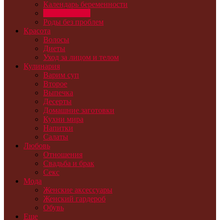
Календарь беременности
Лечимся сами
Роды без проблем
Красота
Волосы
Диеты
Уход за лицом и телом
Кулинария
Варим суп
Второе
Выпечка
Десерты
Домашние заготовки
Кухни мира
Напитки
Салаты
Любовь
Отношения
Свадьба и брак
Секс
Мода
Женские аксессуары
Женский гардероб
Обувь
Еще