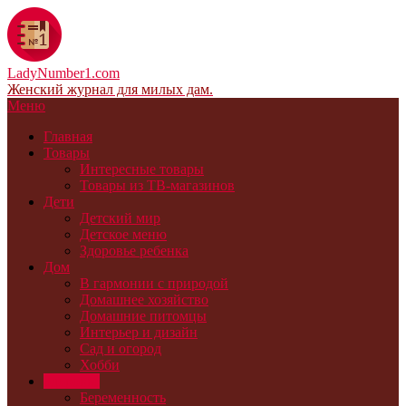
LadyNumber1.com
Женский журнал для милых дам.
Меню
Главная
Товары
Интересные товары
Товары из ТВ-магазинов
Дети
Детский мир
Детское меню
Здоровье ребенка
Дом
В гармонии с природой
Домашнее хозяйство
Домашние питомцы
Интерьер и дизайн
Сад и огород
Хобби
Здоровье
Беременность