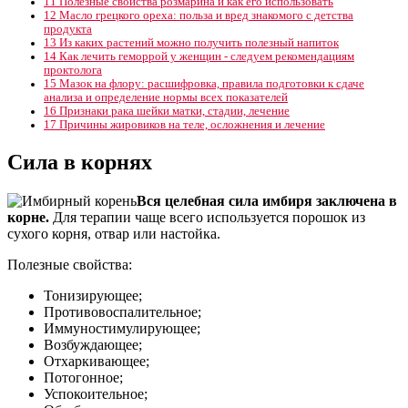
11
Полезные свойства розмарина и как его использовать
12
Масло грецкого ореха: польза и вред знакомого с детства
продукта
13
Из каких растений можно получить полезный напиток
14
Как лечить геморрой у женщин - следуем рекомендациям
проктолога
15
Мазок на флору: расшифровка, правила подготовки к сдаче
анализа и определение нормы всех показателей
16
Признаки рака шейки матки, стадии, лечение
17
Причины жировиков на теле, осложнения и лечение
Сила в корнях
Вся целебная сила имбиря заключена в
корне.
Для терапии чаще всего используется порошок из
сухого корня, отвар или настойка.
Полезные свойства:
Тонизирующее;
Противовоспалительное;
Иммуностимулирующее;
Возбуждающее;
Отхаркивающее;
Потогонное;
Успокоительное;