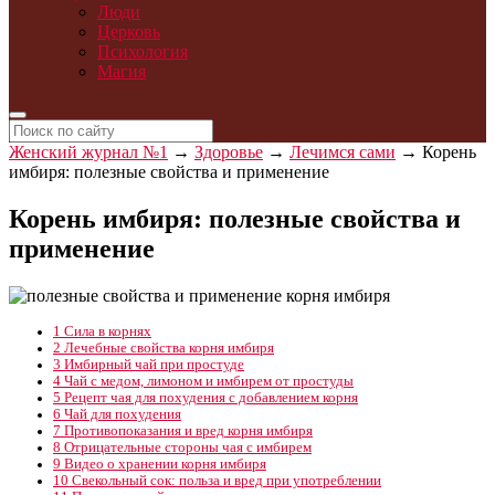
Люди
Церковь
Психология
Магия
Женский журнал №1
→
Здоровье
→
Лечимся сами
→
Корень
имбиря: полезные свойства и применение
Корень имбиря: полезные свойства и
применение
1
Сила в корнях
2
Лечебные свойства корня имбиря
3
Имбирный чай при простуде
4
Чай с медом, лимоном и имбирем от простуды
5
Рецепт чая для похудения с добавлением корня
6
Чай для похудения
7
Противопоказания и вред корня имбиря
8
Отрицательные стороны чая с имбирем
9
Видео о хранении корня имбиря
10
Свекольный сок: польза и вред при употреблении