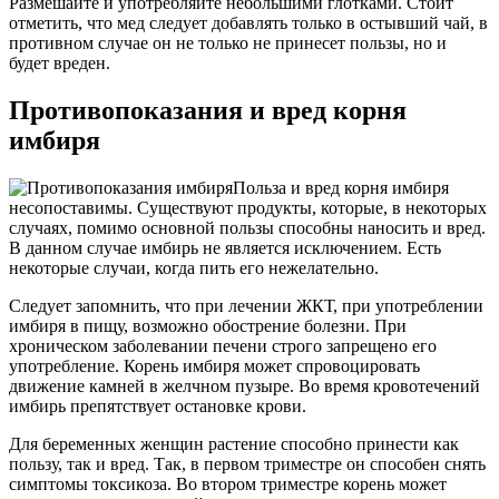
Размешайте и употребляйте небольшими глотками. Стоит
отметить, что мед следует добавлять только в остывший чай, в
противном случае он не только не принесет пользы, но и
будет вреден.
Противопоказания и вред корня
имбиря
Польза и вред корня имбиря
несопоставимы. Существуют продукты, которые, в некоторых
случаях, помимо основной пользы способны наносить и вред.
В данном случае имбирь не является исключением. Есть
некоторые случаи, когда пить его нежелательно.
Следует запомнить, что при лечении ЖКТ, при употреблении
имбиря в пищу, возможно обострение болезни. При
хроническом заболевании печени строго запрещено его
употребление. Корень имбиря может спровоцировать
движение камней в желчном пузыре. Во время кровотечений
имбирь препятствует остановке крови.
Для беременных женщин растение способно принести как
пользу, так и вред. Так, в первом триместре он способен снять
симптомы токсикоза. Во втором триместре корень может