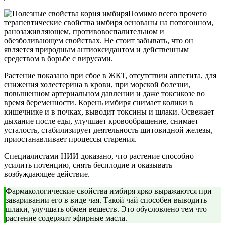
Помимо всего прочего
терапевтические свойства имбиря основаны на потогонном,
ранозаживляющем, противовоспалительном и
обезболивающем свойствах. Не стоит забывать, что он
является природным антиоксидантом и действенным
средством в борьбе с вирусами.
Растение показано при сбое в ЖКТ, отсутствии аппетита, для
снижения холестерина в крови, при морской болезни,
повышенном артериальном давлении и даже токсикозе во
время беременности. Корень имбиря снимает колики в
кишечнике и в почках, выводит токсины и шлаки. Освежает
дыхание после еды, улучшает кровообращение, снимает
усталость, стабилизирует деятельность щитовидной железы,
приостанавливает процессы старения.
Специалистами НИИ доказано, что растение способно
усилить потенцию, снять бесплодие и оказывать
возбуждающее действие.
Фармакологические свойства имбиря ярко выражаются при
заваривании его в виде чая. Такой чай способен выводить
шлаки, улучшать обмен веществ. Это обусловлено тем что
растение содержит эфирные масла.