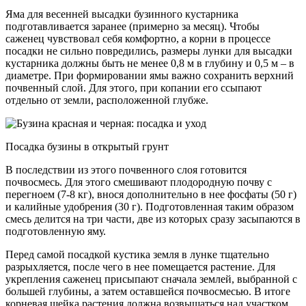
Яма для весенней высадки бузинного кустарника
подготавливается заранее (примерно за месяц). Чтобы
саженец чувствовал себя комфортно, а корни в процессе
посадки не сильно повредились, размеры лунки для высадки
кустарника должны быть не менее 0,8 м в глубину и 0,5 м – в
диаметре. При формировании ямы важно сохранить верхний
почвенный слой. Для этого, при копании его ссыпают
отдельно от земли, расположенной глубже.
Посадка бузины в открытый грунт
В последствии из этого почвенного слоя готовится
почвосмесь. Для этого смешивают плодородную почву с
перегноем (7-8 кг), внося дополнительно в нее фосфаты (50 г)
и калийные удобрения (30 г). Подготовленная таким образом
смесь делится на три части, две из которых сразу засыпаются в
подготовленную яму.
Перед самой посадкой кустика земля в лунке тщательно
разрыхляется, после чего в нее помещается растение. Для
укрепления саженец присыпают сначала землей, выбранной с
большей глубины, а затем оставшейся почвосмесью. В итоге
корневая шейка растения должна возвышаться над участком