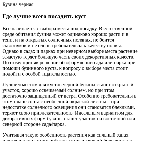
Бузина черная
Где лучше всего посадить куст
Все начинается с выбора места под посадку. В естественной
среде обитания бузина может одинаково хорошо расти и в
тени, и на открытых солнечных полянах, не боится
сквозняков и не очень требовательна к качеству почвы.
Однако в садах и парках при неверном выборе места растение
зачастую теряет большую часть своих декоративных качеств.
Поэтому приняв решение об оформлении сада или парка при
помощи бузинного куста, к вопросу о выборе места стоит
подойти с особой тщательностью.
Лучшим местом для кустов черной бузины станет открытый
участок, хорошо освещаемый солнцем, но при этом
достаточно защищенный от ветра. Особенно требовательны в
этом плане сорта с необычной окраской листвы – при
недостатке солнечного освещения они становятся блеклыми,
теряют свою привлекательность. Идеальным вариантом для
декоративных форм бузины станет участок на восточной или
северной стороне сада/парка.
Учитывая такую особенность растения как сильный запах
цветов и однолетних побегов, отпугивающий большинство