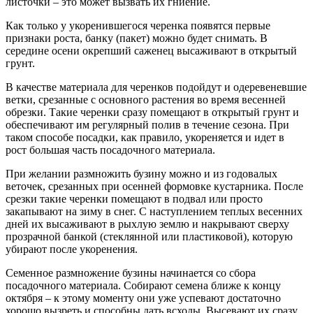
листочки – это может вызвать их гниение.
Как только у укоренившегося черенка появятся первые
признаки роста, банку (пакет) можно будет снимать. В
середине осени окрепший саженец высаживают в открытый
грунт.
В качестве материала для черенков подойдут и одеревеневшие
ветки, срезанные с основного растения во время весенней
обрезки. Такие черенки сразу помещают в открытый грунт и
обеспечивают им регулярный полив в течение сезона. При
таком способе посадки, как правило, укореняется и идет в
рост большая часть посадочного материала.
При желании размножить бузину можно и из годовалых
веточек, срезанных при осенней формовке кустарника. После
срезки такие черенки помещают в подвал или просто
закапывают на зиму в снег. С наступлением теплых весенних
дней их высаживают в рыхлую землю и накрывают сверху
прозрачной банкой (стеклянной или пластиковой), которую
убирают после укоренения.
Семенное размножение бузины начинается со сбора
посадочного материала. Собирают семена ближе к концу
октября – к этому моменту они уже успевают достаточно
хорошо вызреть и способны дать всходы. Высевают их сразу