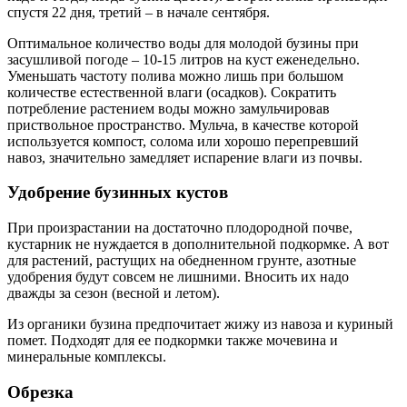
спустя 22 дня, третий – в начале сентября.
Оптимальное количество воды для молодой бузины при
засушливой погоде – 10-15 литров на куст еженедельно.
Уменьшать частоту полива можно лишь при большом
количестве естественной влаги (осадков). Сократить
потребление растением воды можно замульчировав
приствольное пространство. Мульча, в качестве которой
используется компост, солома или хорошо перепревший
навоз, значительно замедляет испарение влаги из почвы.
Удобрение бузинных кустов
При произрастании на достаточно плодородной почве,
кустарник не нуждается в дополнительной подкормке. А вот
для растений, растущих на обедненном грунте, азотные
удобрения будут совсем не лишними. Вносить их надо
дважды за сезон (весной и летом).
Из органики бузина предпочитает жижу из навоза и куриный
помет. Подходят для ее подкормки также мочевина и
минеральные комплексы.
Обрезка