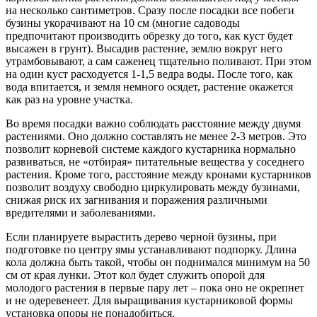
на несколько сантиметров. Сразу после посадки все побеги
бузины укорачивают на 10 см (многие садоводы
предпочитают производить обрезку до того, как куст будет
высажен в грунт). Высадив растение, землю вокруг него
утрамбовывают, а сам саженец тщательно поливают. При этом
на один куст расходуется 1-1,5 ведра воды. После того, как
вода впитается, и земля немного осядет, растение окажется
как раз на уровне участка.
Во время посадки важно соблюдать расстояние между двумя
растениями. Оно должно составлять не менее 2-3 метров. Это
позволит корневой системе каждого кустарника нормально
развиваться, не «отбирая» питательные вещества у соседнего
растения. Кроме того, расстояние между кронами кустарников
позволит воздуху свободно циркулировать между бузинами,
снижая риск их загнивания и поражения различными
вредителями и заболеваниями.
Если планируете вырастить дерево черной бузины, при
подготовке по центру ямы устанавливают подпорку. Длина
кола должна быть такой, чтобы он поднимался минимум на 50
см от края лунки. Этот кол будет служить опорой для
молодого растения в первые пару лет – пока оно не окрепнет
и не одеревенеет. Для выращивания кустарниковой формы
установка опоры не понадобиться.