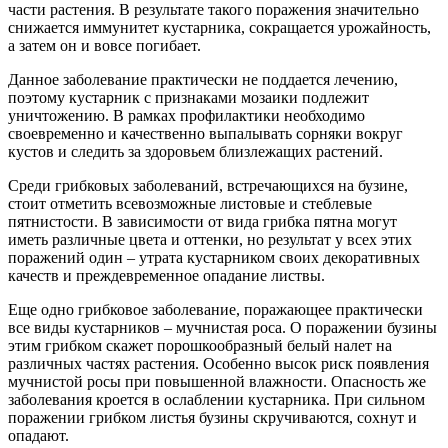
части растения. В результате такого поражения значительно
снижается иммунитет кустарника, сокращается урожайность,
а затем он и вовсе погибает.
Данное заболевание практически не поддается лечению,
поэтому кустарник с признаками мозаики подлежит
уничтожению. В рамках профилактики необходимо
своевременно и качественно выпалывать сорняки вокруг
кустов и следить за здоровьем близлежащих растений.
Среди грибковых заболеваний, встречающихся на бузине,
стоит отметить всевозможные листовые и стеблевые
пятнистости. В зависимости от вида грибка пятна могут
иметь различные цвета и оттенки, но результат у всех этих
поражений один – утрата кустарником своих декоративных
качеств и преждевременное опадание листвы.
Еще одно грибковое заболевание, поражающее практически
все виды кустарников – мучнистая роса. О поражении бузины
этим грибком скажет порошкообразный белый налет на
различных частях растения. Особенно высок риск появления
мучнистой росы при повышенной влажности. Опасность же
заболевания кроется в ослаблении кустарника. При сильном
поражении грибком листья бузины скручиваются, сохнут и
опадают.