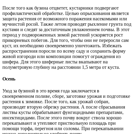
После того как бузина отцветет, кустарники подвергают
профилактической обработке. Целью опрыскивания является
защита растения от возможного поражения насекомыми или
мучнистой росой. Также летом проводят рыхление грунта под
кустами и следят за достаточным увлажнением почвы. В этот
период у подмороженных зимой растений ускоряется рост
прикорневых побегов. Для того, чтобы они не переросли сам
куст, их необходимо своевременно уничтожить. Избежать
распространения поросли по всему саду и сохранить форму
живой изгороди или композиции помогут ограждения из
шифера. Для этого шиферные листы вкапывают на
полуметровую глубину на расстоянии 1,5 метра от куста.
Осень
Уход за бузиной в это время года заключается в
своевременном поливе, сборе, заготовке урожая и подготовке
растения к зимовке. После того, как урожай собран,
производят вторую обрезку растения. А после сбрасывания
листвы кусты обрабатывают фунгицидными препаратами,
инсектицидами. После этого почву вокруг ствола хорошо
перекапывают и утепляют приствольную площадь при
помощи торфа, перегноя или соломы. При перекапывании
можно дополнительно удобрить почву.