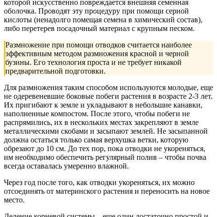
которой искусственно повреждается внешняя семенная
оболочка. Проводят эту процедуру при помощи серной
кислоты (ненадолго помещая семена в химический состав),
либо перетерев посадочный материал с крупным песком.
Размножение при помощи отводков считается наиболее
эффективным методом размножения красной и черной
бузины. Его технология проста и не требует никакой
предварительной подготовки.
Для размножения таким способом используются молодые, еще
не одеревеневшие боковые побеги растения в возрасте 2-3 лет.
Их пригибают к земле и укладывают в небольшие канавки,
наполненные компостом. После этого, чтобы побеги не
распрямились, их в нескольких местах закрепляют в земле
металлическими скобами и засыпают землей. Не засыпанной
должна остаться только самая верхушка ветки, которую
обрезают до 10 см. До тех пор, пока отводки не укореняться,
им необходимо обеспечить регулярный полив – чтобы почва
всегда оставалась умеренно влажной.
Через год после того, как отводки укореняться, их можно
отсоединять от материнского растения и переносить на новое
место.
Деление корневой системы – еще один достаточно простой и