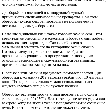
что они уничтожат большую часть растений.
Для борьбы с пяденицей и минирующей мушкой
применяются специализированные препараты. При этом
обработку кустов следует проводить не позднее чем за
несколько недель до сбора ягод.
Название бузиновый клещ также говорит само за себя. Этот
вредитель не относится к насекомым, и борьба с ним требует
использования акарицидов. Сам по себе клещ очень
маленький и заметить его на кустарнике очень сложно.
Поэтому следует пристальное внимание обратить на
признаки, говорящие о его присутствии. К последним
относятся засыхающие и скручивающиеся без видимых
причин листья, тонкая паутинка на них.
В борьбе с этим мелким вредителем помогает волотон. Для
обработки кустарника 20 г вещества разбавляют 10 литрами
воды. Из народных методов можно использовать настой
жгучего красного перца или луковой шелухи.
Обработку растения против клеща проводят при сухой и
теплой погоде (+22+25С°). Делать это лучше всего утром или
вечером, когда на листья уже не попадают прямые солнечные
лучи. В противном случае растение может получить