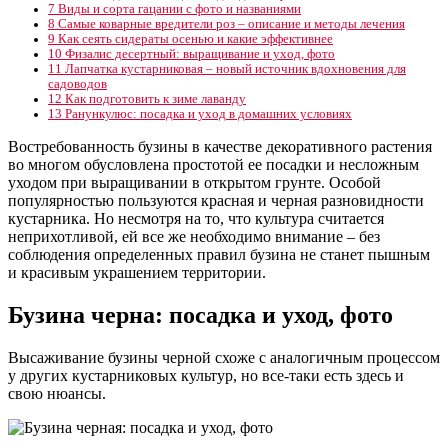
7
Виды и сорта гацании с фото и названиями
8
Самые коварные вредители роз – описание и методы лечения
9
Как сеять сидераты осенью и какие эффективнее
10
Физалис десертный: выращивание и уход, фото
11
Лапчатка кустарниковая – новый источник вдохновения для
садоводов
12
Как подготовить к зиме лаванду
13
Ранункулюс: посадка и уход в домашних условиях
Востребованность бузины в качестве декоративного растения
во многом обусловлена простотой ее посадки и несложным
уходом при выращивании в открытом грунте. Особой
популярностью пользуются красная и черная разновидности
кустарника. Но несмотря на то, что культура считается
неприхотливой, ей все же необходимо внимание – без
соблюдения определенных правил бузина не станет пышным
и красивым украшением территории.
Бузина черна: посадка и уход, фото
Высаживание бузины черной схоже с аналогичным процессом
у других кустарниковых культур, но все-таки есть здесь и
свою нюансы.