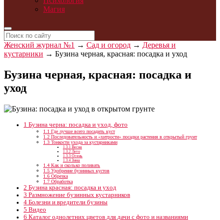
Психология
Магия
Женский журнал №1
→
Сад и огород
→
Деревья и
кустарники
→
Бузина черная, красная: посадка и уход
Бузина черная, красная: посадка и
уход
1
Бузина черна: посадка и уход, фото
1.1
Где лучше всего посадить куст
1.2
Последовательность и «хитрости» посадки растения в открытый грунт
1.3
Тонкости ухода за кустарниками
1.3.1
Весна
1.3.2
Лето
1.3.3
Осень
1.3.4
Зима
1.4
Как и сколько поливать
1.5
Удобрение бузинных кустов
1.6
Обрезка
1.7
Обработка
2
Бузина красная: посадка и уход
3
Размножение бузинных кустарников
4
Болезни и вредители бузины
5
Видео
6
Каталог однолетних цветов для дачи с фото и названиями