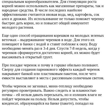
специальным корнеобразователем. Для стимуляции роста
корней можно использовать как магазинные препараты, так и
народные средства. В числе последних наиболее
эффективными считаются ивовая вода, мед, картофель, сок
алоэ и дрожжи. Их использование не только поможет черенку
быстрее дать корни, но и повысит общий иммунитет
молодого растения.
Еще один способ отращивания корешков на молодых зеленых
веточках – выдерживание черенков в воде. Для этого их
помещают в банки с водой и ставят поближе к окну. Воду
необходимо менять раз в 3-4 дня. Спустя 7-8 недель, когда у
черенков сформируется достаточно корней, их можно будет
высаживать в открытый грунт.
При посадке черенок и почву в горшке обильно поливают.
Сверху для создания парникового эффекта каждый черенок
накрывают банкой или пластиковым пакетом, после чего
емкости выставляют в места с рассеянным солнечным светом.
Чтобы черенок не загнивал, мини-теплицу необходимо
регулярно проветривать. Важно следить и за влажностью
почвы – ей нельзя давать пересыхать, но и излишек влаги не
пойдет черенкам на пользу. Нельзя допустить, чтобы
конденсат, образующийся на банке (пакете), попадал на