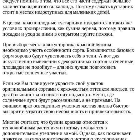
следует помнить о том, что все его части содержат большое
количество ядовитого алкалоида. Поэтому сажать кустарник
стоит в местах недоступных для маленьких детей.
В целом, красноплодные кустарники нуждаются в таких же
условиях произрастания, как бузина черная, поэтому правила
посадки и уход за ними в открытом грунте похожи.
При выборе места для кустарника красной бузины
необходимо учесть особенности сорта. Большинство базовых
форм хорошо будут чувствовать себя в тени. А вот для
искусственно выведенных декоративных сортов затененные
площадки не подойдут – для них лучше подготовить
открытые солнечные участки.
Если же Вы планируете украсить свой участок
оригинальными сортами с ярко-желтым оттенком листьев, то
для большинства из них стоит подыскать место, где
солнечные лучи будут рассеянными, а не прямыми. На
слишком ярко освещенных участках желтая листва быстро
выгорит и утратит свою необычность и привлекательность.
Многие считают, что бузина красная относится к
теплолюбивым растениям и потому нуждается в
дополнительном утеплении зимой. Однако, как показывает
практика, за свою многовековую историю красноплодная