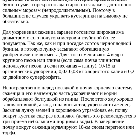
бузина сумела прекрасно адаптироваться даже к достаточно
сильным морозам (непродолжительным). Поэтому в
большинстве случаев укрывать кустарники на зимовку не
обязательно.
Для укоренения саженца заранее готовится широкая яма
диаметром около полутора метров и глубиной более
полуметра. Так же, как и при посадке сортов черноплодной
бузины, в готовую лунку засыпают обогащенную
удобрениями почвосмесь. Для этого смешивают 4 ведра
крупного песка или глины (если сама почва глинистая
используют песок, а если песчаная – глину), 10-15 кг
органических удобрений, 0,02-0,03 кг хлористого калия и 0,2
кг двойного суперфосфата.
Непосредственно перед посадкой в почву корневую систему
саженца и его надземную часть укорачивают и корни
обрабатывают болтушкой из глины. После этого яму хорошо
заливают водой, а когда она впитается, укрепляют саженец.
Засыпав лунку землей и хорошенько утрамбовав ее, почву
вокруг кустика еще раз поливают (делать это рекомендуется в
три приема небольшими порциями воды). В завершение
почву вокруг саженца мульчируют 10-см слоем перегноя или
торфа.