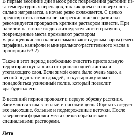
В первые весенние дни высок риск повреждения растений из-
за температурных перепадов, так как днем его поверхность
сильно нагревается, а ночью резко охлаждается. С целью
предотвратить возможное растрескивание все развилки
рекомендуется прокрасить крепким раствором извести. При
наличии на стволе следов жизнедеятельности грызунов,
поврежденные места промывают раствором
марганцевокислого калия и замазывают садовым варом (смесь
парафина, канифоли и минерального/растительного масла в
пропорции 6:3:2).
Также в этот период необходимо очистить приствольную
территорию кустарника от прошлогодней листвы и
утепляющего слоя. Если зимой снега было очень мало, а
весной недостаточно дождей, то кустарнику может
понадобиться усиленный полив, который позволит
«разбудить» его.
В весенний период проводят и первую обрезку растения.
Занимаются этим в теплый и погожий день. Обрезать следует
все высохшие, больные и подмороженные веточки. После
завершения формовки места срезов обрабатывают
специальными растворами.
Лето