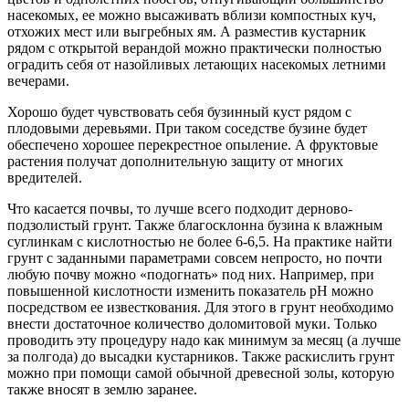
насекомых, ее можно высаживать вблизи компостных куч,
отхожих мест или выгребных ям. А разместив кустарник
рядом с открытой верандой можно практически полностью
оградить себя от назойливых летающих насекомых летними
вечерами.
Хорошо будет чувствовать себя бузинный куст рядом с
плодовыми деревьями. При таком соседстве бузине будет
обеспечено хорошее перекрестное опыление. А фруктовые
растения получат дополнительную защиту от многих
вредителей.
Что касается почвы, то лучше всего подходит дерново-
подзолистый грунт. Также благосклонна бузина к влажным
суглинкам с кислотностью не более 6-6,5. На практике найти
грунт с заданными параметрами совсем непросто, но почти
любую почву можно «подогнать» под них. Например, при
повышенной кислотности изменить показатель рН можно
посредством ее известкования. Для этого в грунт необходимо
внести достаточное количество доломитовой муки. Только
проводить эту процедуру надо как минимум за месяц (а лучше
за полгода) до высадки кустарников. Также раскислить грунт
можно при помощи самой обычной древесной золы, которую
также вносят в землю заранее.