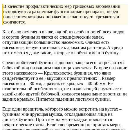
В качестве профилактических мер грибковых заболеваний
используются различные фунгицидные препараты, перед
нанесением которых пораженные части куста срезаются и
сжигаются.
Как было отмечено выше, одной из особенностей всех видов
и сортов бузины является ее специфический запах,
отпугивающий большинство насекомых. Однако есть
насекомые, нечувствительные к ароматам растения. А среди
них имеются даже такие, которые «любят» именно бузину.
Среди любителей бузины садоводы чаще всего встречаются с
бабочкой под названием пяденица хвостатая. Второе название
этого насекомого — Крылохвостка бузинная, что явно
свидетельствует о ее «вкусовых предпочтениях». Размер
насекомого – 30 мм, а размах ее крыльев – 40-50 мм. Ее
отличительной особенностью, не позволяющей спутать ее с
какой-либо другой бабочкой, являются маленькие хвостики на
задних крыльях. Питается пяденица листьями бузины.
Еще один вредитель, которого можно встретить на кустах –
бузинная минирующая мушка, откладывающая яйца на
листьях бузины. При этом на месте кладки появляются
некротические пятна. Если своевременно не принять меры,
количество вредителей за сезон может увеличиться настолько,