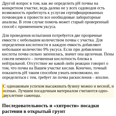
Другой вопрос в том, как же определить рН почвы на
конкретном участке, ведь далеко не у всех садоводов есть
возможность прибегнуть к услугам сертифицированных
почвоведов и провести все необходимые лабораторные
анализы. В этом случае помочь может старый проверенный
способ с применением уксуса.
Для проведения испытания потребуется две прозрачные
емкости с небольшим количеством почвы с участка. Для
определения кислотности в каждую емкость добавляют
небольшое количество 9% уксуса. Если при добавлении
кислоты почва сильно запенилась, значит она щелочная. Пены
совсем немного – почвенная кислотность близка к
нейтральной. Отсутствие же какой-либо реакции говорит о
том, что почва на Вашем участке кислая. Конечно, точный
показатель рН таким способом узнать невозможно, но
определиться с тем, требует ли почва раскисления – вполне.
С одинаковым успехом высаживать бузину можно и весной, и
осенью. Лучшим посадочным материалом считаются одно-
двухлетние саженцы.
Последовательность и «хитрости» посадки
растения в открытый грунт