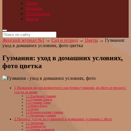
Люди
Церковь
Психология
Магия
Женский журнал №1
→
Сад и огород
→
Цветы
→
Гузмания:
уход в домашних условиях, фото цветка
Гузмания: уход в домашних условиях,
фото цветка
1
Названия видов комнатного растения гузмания, их фото и процесс
ухода за ними
1.1
Язычковая гузмания
1.2
Гузмания Хильда
1.3
Гузмания Темпо
1.4
Минор Рондо
1.5
Остара
1.6
Кроваво-красная гузмания
1.7
Мозаичная гузмания
2
Процесс ухода за гузманией в домашних условиях с фото
2.1
Освещение
2.2
Температура
2.3
Уровень влажности