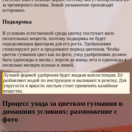
за чрезмерного полива. Зимой увлажнение производят
осторожно.
Подкормка
В условиях естественной среды цветку поступает мало
питательных веществ, поэтому подкормка не будет
определяющим фактором для его роста. Удобрениями
стимулируют рост и продлевают период цветения. Чтобы
цветок гузмания цвел как на фото, уход удобрениями должен
быть единожды в месяц с апреля до конца лета и единожды в
несколько месяцев осенью и зимой.
Лучшей формой удобрения будет жидкая консистенция. Её
разбавляют водой по инструкции и выливают в розетку. Для
упругости и яркости листьев стоит применять калийные
вещества.
Процесс ухода за цветком гузмания в
домашних условиях: размножение с
фото
Главный этап в жизни гузмании – это цветение. Когда