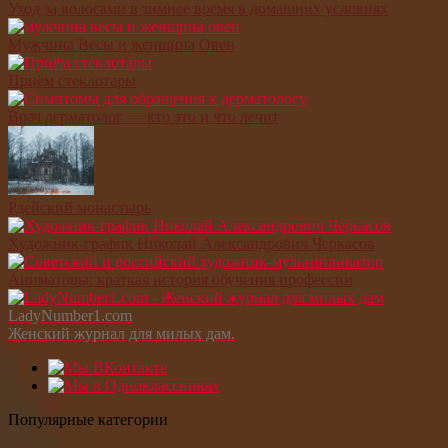
Уход за волосами в зимнее время в домашних условиях
Мужчина Весы и женщина Овен
Приём стеклотары
Врач дерматолог — кто это и что лечит
Рдейский монастырь
Художник-график Николай Александрович Черкасов
Аниматоры: краткая история обучения профессии
LadyNumber1.com
Женский журнал для милых дам.
Популярные категории