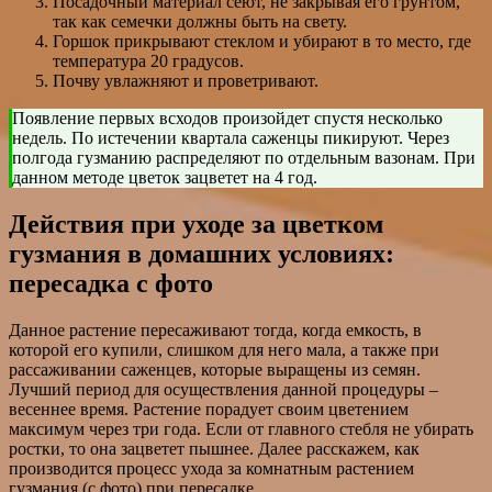
Посадочный материал сеют, не закрывая его грунтом,
так как семечки должны быть на свету.
Горшок прикрывают стеклом и убирают в то место, где
температура 20 градусов.
Почву увлажняют и проветривают.
Появление первых всходов произойдет спустя несколько
недель. По истечении квартала саженцы пикируют. Через
полгода гузманию распределяют по отдельным вазонам. При
данном методе цветок зацветет на 4 год.
Действия при уходе за цветком
гузмания в домашних условиях:
пересадка с фото
Данное растение пересаживают тогда, когда емкость, в
которой его купили, слишком для него мала, а также при
рассаживании саженцев, которые выращены из семян.
Лучший период для осуществления данной процедуры –
весеннее время. Растение порадует своим цветением
максимум через три года. Если от главного стебля не убирать
ростки, то она зацветет пышнее. Далее расскажем, как
производится процесс ухода за комнатным растением
гузмания (с фото) при пересадке.