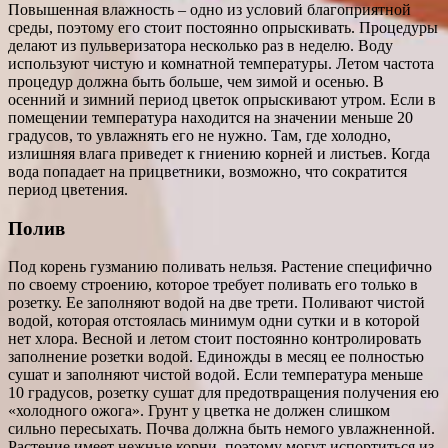
Повышенная влажность – одно из условий благоприятной
среды, поэтому его стоит постоянно опрыскивать. Процедуры
делают из пульверизатора несколько раз в неделю. Воду
используют чистую и комнатной температуры. Летом частота
процедур должна быть больше, чем зимой и осенью. В
осенний и зимний период цветок опрыскивают утром. Если в
помещении температура находится на значении меньше 20
градусов, то увлажнять его не нужно. Там, где холодно,
излишняя влага приведет к гниению корней и листьев. Когда
вода попадает на прицветники, возможно, что сократится
период цветения.
Полив
Под корень гузманию поливать нельзя. Растение специфично
по своему строению, которое требует поливать его только в
розетку. Ее заполняют водой на две трети. Поливают чистой
водой, которая отстоялась минимум одни сутки и в которой
нет хлора. Весной и летом стоит постоянно контролировать
заполнение розетки водой. Единожды в месяц ее полностью
сушат и заполняют чистой водой. Если температура меньше
10 градусов, розетку сушат для предотвращения получения ею
«холодного ожога». Грунт у цветка не должен слишком
сильно пересыхать. Почва должна быть немого увлажненной.
Растение имеет нежные корни, поэтому могут испортиться из-