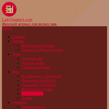
LadyNumber1.com
Женский журнал для милых дам.
Меню
Главная
Товары
Интересные товары
Товары из ТВ-магазинов
Дети
Детский мир
Детское меню
Здоровье ребенка
Дом
В гармонии с природой
Домашнее хозяйство
Домашние питомцы
Интерьер и дизайн
Сад и огород
Хобби
Здоровье
Беременность