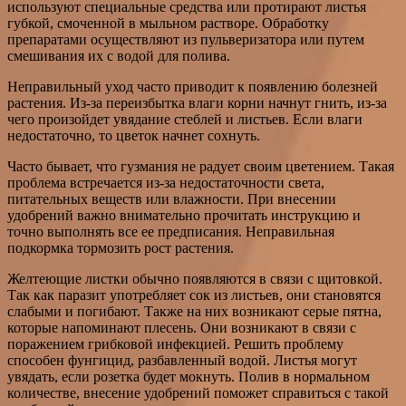
используют специальные средства или протирают листья
губкой, смоченной в мыльном растворе. Обработку
препаратами осуществляют из пульверизатора или путем
смешивания их с водой для полива.
Неправильный уход часто приводит к появлению болезней
растения. Из-за переизбытка влаги корни начнут гнить, из-за
чего произойдет увядание стеблей и листьев. Если влаги
недостаточно, то цветок начнет сохнуть.
Часто бывает, что гузмания не радует своим цветением. Такая
проблема встречается из-за недостаточности света,
питательных веществ или влажности. При внесении
удобрений важно внимательно прочитать инструкцию и
точно выполнять все ее предписания. Неправильная
подкормка тормозить рост растения.
Желтеющие листки обычно появляются в связи с щитовкой.
Так как паразит употребляет сок из листьев, они становятся
слабыми и погибают. Также на них возникают серые пятна,
которые напоминают плесень. Они возникают в связи с
поражением грибковой инфекцией. Решить проблему
способен фунгицид, разбавленный водой. Листья могут
увядать, если розетка будет мокнуть. Полив в нормальном
количестве, внесение удобрений поможет справиться с такой