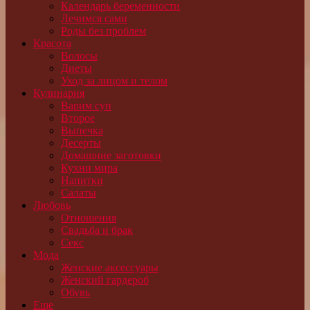
Календарь беременности
Лечимся сами
Роды без проблем
Красота
Волосы
Диеты
Уход за лицом и телом
Кулинария
Варим суп
Второе
Выпечка
Десерты
Домашние заготовки
Кухни мира
Напитки
Салаты
Любовь
Отношения
Свадьба и брак
Секс
Мода
Женские аксессуары
Женский гардероб
Обувь
Еще