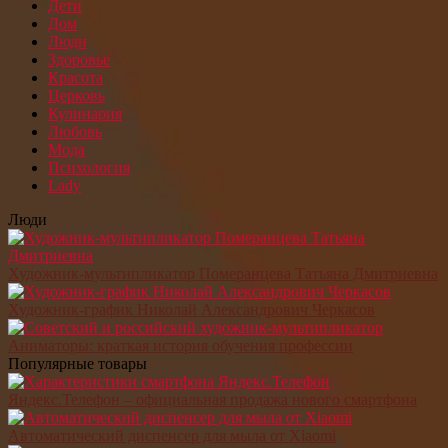
Дети
Дом
Люди
Здоровье
Красота
Церковь
Кулинария
Любовь
Мода
Психология
Lady
Люди
Художник-мультипликатор Померанцева Татьяна Дмитриевна
Художник-график Николай Александрович Черкасов
Аниматоры: краткая история обучения профессии
Популярные товары
Яндекс.Телефон – официальная продажа нового смартфона
Автоматический диспенсер для мыла от Xiaomi