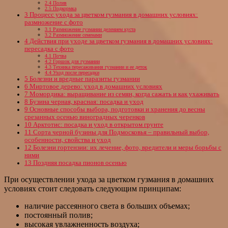
2.4
Полив
2.5
Подкормка
3
Процесс ухода за цветком гузмания в домашних условиях:
размножение с фото
3.1
Размножение гузмании делением куста
3.2
Размножение семенами
4
Действия при уходе за цветком гузмания в домашних условиях:
пересадка с фото
4.1
Почва
4.2
Горшок для гузмании
4.3
Техника пересаживания гузмании и ее деток
4.4
Уход после пересадки
5
Болезни и вредные паразиты гузмании
6
Миртовое дерево: уход в домашних условиях
7
Момордика: выращивание из семян, когда сажать и как ухаживать
8
Бузина черная, красная: посадка и уход
9
Основные способы выбора, подготовки и хранения до весны
срезанных осенью виноградных черенков
10
Арктотис: посадка и уход в открытом грунте
11
Сорта черной бузины для Подмосковья – правильный выбор,
особенности, свойства и уход
12
Болезни гортензии: их лечение, фото, вредители и меры борьбы с
ними
13
Поздняя посадка пионов осенью
При осуществлении ухода за цветком гузмания в домашних
условиях стоит следовать следующим принципам:
наличие рассеянного света в больших объемах;
постоянный полив;
высокая увлажненность воздуха;