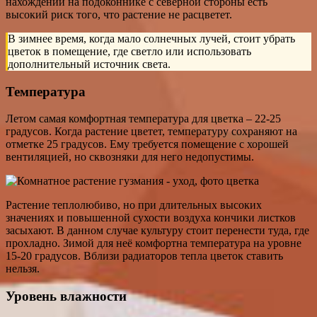
нахождении на подоконнике с северной стороны есть
высокий риск того, что растение не расцветет.
В зимнее время, когда мало солнечных лучей, стоит убрать
цветок в помещение, где светло или использовать
дополнительный источник света.
Температура
Летом самая комфортная температура для цветка – 22-25
градусов. Когда растение цветет, температуру сохраняют на
отметке 25 градусов. Ему требуется помещение с хорошей
вентиляцией, но сквозняки для него недопустимы.
Растение теплолюбиво, но при длительных высоких
значениях и повышенной сухости воздуха кончики листков
засыхают. В данном случае культуру стоит перенести туда, где
прохладно. Зимой для неё комфортна температура на уровне
15-20 градусов. Вблизи радиаторов тепла цветок ставить
нельзя.
Уровень влажности