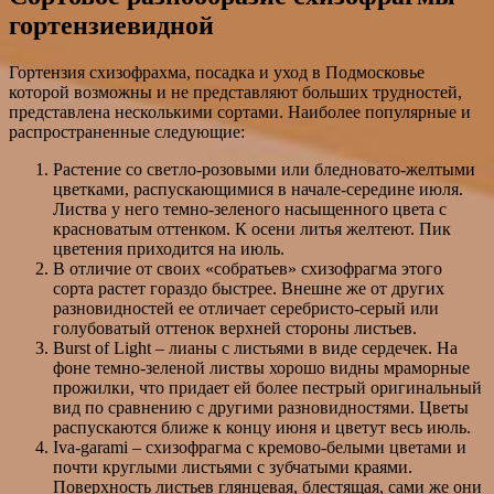
гортензиевидной
Гортензия схизофрахма, посадка и уход в Подмосковье
которой возможны и не представляют больших трудностей,
представлена несколькими сортами. Наиболее популярные и
распространенные следующие:
Растение со светло-розовыми или бледновато-желтыми
цветками, распускающимися в начале-середине июля.
Листва у него темно-зеленого насыщенного цвета с
красноватым оттенком. К осени литья желтеют. Пик
цветения приходится на июль.
В отличие от своих «собратьев» схизофрагма этого
сорта растет гораздо быстрее. Внешне же от других
разновидностей ее отличает серебристо-серый или
голубоватый оттенок верхней стороны листьев.
Burst of Light – лианы с листьями в виде сердечек. На
фоне темно-зеленой листвы хорошо видны мраморные
прожилки, что придает ей более пестрый оригинальный
вид по сравнению с другими разновидностями. Цветы
распускаются ближе к концу июня и цветут весь июль.
Iva-garami – схизофрагма с кремово-белыми цветами и
почти круглыми листьями с зубчатыми краями.
Поверхность листьев глянцевая, блестящая, сами же они