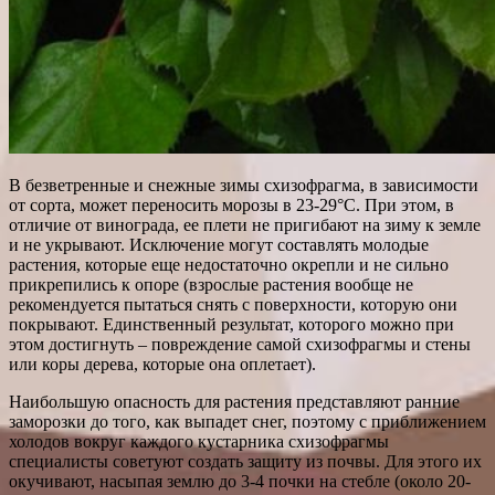
В безветренные и снежные зимы схизофрагма, в зависимости
от сорта, может переносить морозы в 23-29°С. При этом, в
отличие от винограда, ее плети не пригибают на зиму к земле
и не укрывают. Исключение могут составлять молодые
растения, которые еще недостаточно окрепли и не сильно
прикрепились к опоре (взрослые растения вообще не
рекомендуется пытаться снять с поверхности, которую они
покрывают. Единственный результат, которого можно при
этом достигнуть – повреждение самой схизофрагмы и стены
или коры дерева, которые она оплетает).
Наибольшую опасность для растения представляют ранние
заморозки до того, как выпадет снег, поэтому с приближением
холодов вокруг каждого кустарника схизофрагмы
специалисты советуют создать защиту из почвы. Для этого их
окучивают, насыпая землю до 3-4 почки на стебле (около 20-