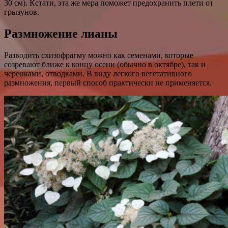
30 см). Кстати, эта же мера поможет предохранить плети от
грызунов.
Размножение лианы
Разводить схизофрагму можно как семенами, которые
созревают ближе к концу осени (обычно в октябре), так и
черенками, отводками. В виду легкого вегетативного
размножения, первый способ практически не применяется.