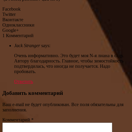
Facebook
Twitter
Вконтакте
Одноклассники
Google+
1 Комментарий
Jack Stranger
says:
Очень информативно. Это будет моя N-я лиана в саду.
Автору благодарность. Главное, чтобы зимостойкость
подтвердилась, что иногда не получается. Надо
пробовать.
Ответить
Добавить комментарий
Ваш e-mail не будет опубликован. Все поля обязательны для
заполнения.
Комментарий
*