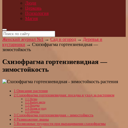
Люди
Церковь
Психология
Магия
Женский журнал №1
→
Сад и огород
→
Деревья и
кустарники
→
Схизофрагма гортензиевидная —
зимостойкость
Схизофрагма гортензиевидная —
зимостойкость
1
Описание растения
2
Схизофрагма гортензиевидная: посадка и уход за растением
2.1
Почва
2.2
Выбор места
2.3
Посадка
2.4
Полив и уход
2.5
Обрезка
3
Схизофрагма гортензиевидная – зимостойкость
4
Размножение лианы
5
Возможные трудности при выращивании схизофрагмы
гортензиевидной