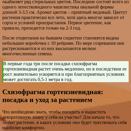
окаймляет ряд стерильных цветов. Последние состоят всего из
одного лепестковидного чашелистика овальной формы
длиной 3-3,5 см. Аромат цветов – приятный медовый. Цветут
растения практически все лето, хотя здесь многое зависит от
сорта и условий произрастания. Первое цветение, как
правило, приходится только на 2-3 год.
После отцветания на бывшем соцветии становятся видны
небольшие коробочки с 10 ребрами. По мере созревания они
растрескиваются и из них высыпаются мелкие
многочисленные семена.
В первые года три после посадки схизофрагма
гортензиевидная растет очень медленно, но в последствии ее
рост значительно ускоряется и при благоприятных условиях
может достигать 0,5-1 метра в год.
Схизофрагма гортензиевидная:
посадка и уход за растением
Что необходимо знать, чтобы посадить и вырастить
декоративную лиану у себя на участке? Для начала то, что
любит растение, в каких условиях оно будет чувствовать себя
наиболее комфортно.