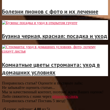
Болезни пионов с фото и их лечение
Бузина черная, красная: посадка и уход
Комнатные цветы строманта: уход в
домашних условиях
Понравилась статья? Оцените и поставьте лайк:
Не забывайте оценить статью...
Мы за качественный контент, поэтому ждем Ваших оценок!
Либо свяжитесь с нами через
обратную связь
.
Понравилась статья? Поставь 5 звезд!
(
5
голос, рейтинг:
4,00
из 5)