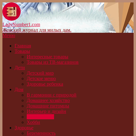
LadyNumber1.com
Женский журнал для милых дам.
Меню
Главная
Товары
Интересные товары
Товары из ТВ-магазинов
Дети
Детский мир
Детское меню
Здоровье ребенка
Дом
В гармонии с природой
Домашнее хозяйство
Домашние питомцы
Интерьер и дизайн
Сад и огород
Хобби
Здоровье
Беременность