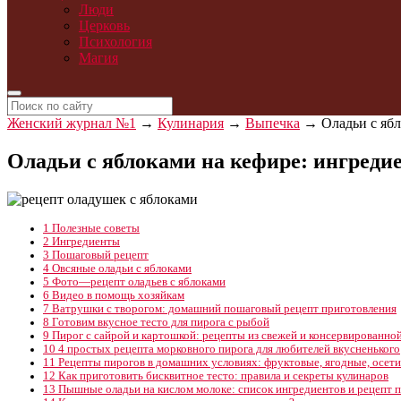
Люди
Церковь
Психология
Магия
Женский журнал №1
→
Кулинария
→
Выпечка
→
Оладьи с яб
Оладьи с яблоками на кефире: ингреди
1
Полезные советы
2
Ингредиенты
3
Пошаговый рецепт
4
Овсяные оладьи с яблоками
5
Фото—рецепт оладьев с яблоками
6
Видео в помощь хозяйкам
7
Ватрушки с творогом: домашний пошаговый рецепт приготовления
8
Готовим вкусное тесто для пирога с рыбой
9
Пирог с сайрой и картошкой: рецепты из свежей и консервированно
10
4 простых рецепта морковного пирога для любителей вкусненького
11
Рецепты пирогов в домашних условиях: фруктовые, ягодные, осети
12
Как приготовить бисквитное тесто: правила и секреты кулинаров
13
Пышные оладьи на кислом молоке: список ингредиентов и рецепт 