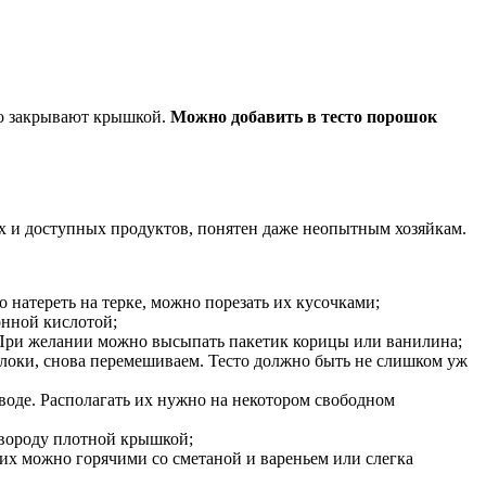
но закрывают крышкой.
Можно добавить в тесто порошок
ых и доступных продуктов, понятен даже неопытным хозяйкам.
 натереть на терке, можно порезать их кусочками;
онной кислотой;
ь. При желании можно высыпать пакетик корицы или ванилина;
блоки, снова перемешиваем. Тесто должно быть не слишком уж
 воде. Располагать их нужно на некотором свободном
вороду плотной крышкой;
 их можно горячими со сметаной и вареньем или слегка