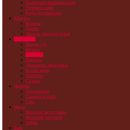
Календарь беременности
Лечимся сами
Роды без проблем
Красота
Волосы
Диеты
Уход за лицом и телом
Кулинария
Варим суп
Второе
Выпечка
Десерты
Домашние заготовки
Кухни мира
Напитки
Салаты
Любовь
Отношения
Свадьба и брак
Секс
Мода
Женские аксессуары
Женский гардероб
Обувь
Еще