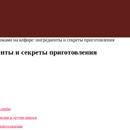
локами на кефире: ингредиенты и секреты приготовления
енты и секреты приготовления
й рыбы
нские и другие пироги
приготовления