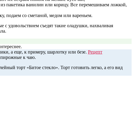
м из пакетика ванилин или корицу. Все перемешиваем ложкой,
у, подаем со сметаной, медом или вареньем.
е с удовольствием съедят такие оладушки, нахваливая
ла.
нтереснее.
ки, а еще, к примеру, шарлотку или безе.
Рецепт
е пирожные к чаю.
ейный торт «Битое стекло». Торт готовить легко, а его вид