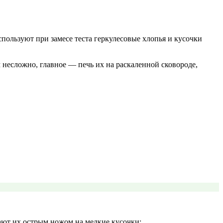
ользуют при замесе теста геркулесовые хлопья и кусочки
 несложно, главное — печь их на раскаленной сковороде,
ают их острым ножом на мелкие кусочки;