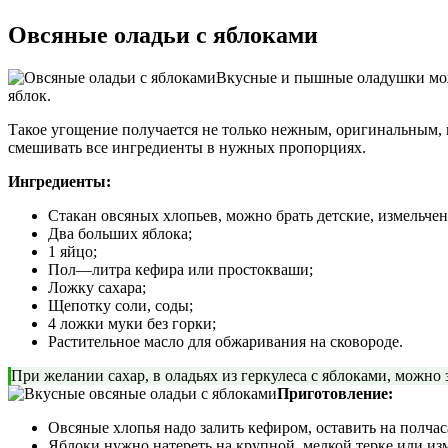
Овсяные оладьи с яблоками
Вкусные и пышные оладушки можн
яблок.
Такое угощение получается не только нежным, оригинальным, н
смешивать все ингредиенты в нужных пропорциях.
Ингредиенты:
Стакан овсяных хлопьев, можно брать детские, измельче
Два больших яблока;
1 яйцо;
Пол—литра кефира или простокваши;
Ложку сахара;
Щепотку соли, соды;
4 ложки муки без горки;
Растительное масло для обжаривания на сковороде.
При желании сахар, в оладьях из геркулеса с яблоками, можно
Приготовление:
Овсяные хлопья надо залить кефиром, оставить на полчас
Яблоки нужно натереть на крупной, мелкой терке или из