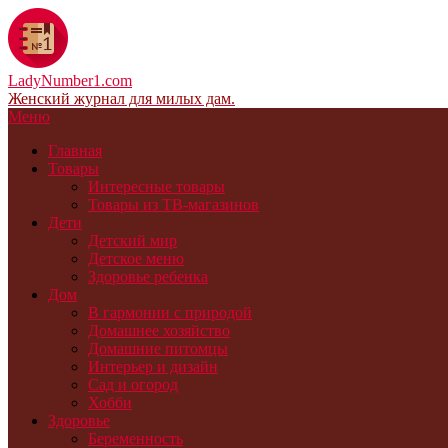
LadyNumber1.com
Женский журнал для милых дам.
Меню
Главная
Товары
Интересные товары
Товары из ТВ-магазинов
Дети
Детский мир
Детское меню
Здоровье ребенка
Дом
В гармонии с природой
Домашнее хозяйство
Домашние питомцы
Интерьер и дизайн
Сад и огород
Хобби
Здоровье
Беременность