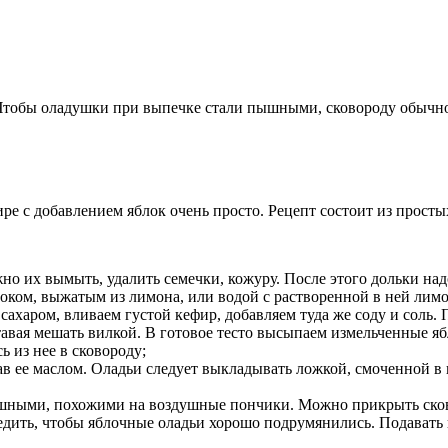
 Чтобы оладушки при выпечке стали пышными, сковороду обыч
е с добавлением яблок очень просто. Рецепт состоит из прост
о их вымыть, удалить семечки, кожуру. После этого дольки надо
соком, выжатым из лимона, или водой с растворенной в ней лим
 сахаром, вливаем густой кефир, добавляем туда же соду и сол
тавая мешать вилкой. В готовое тесто высыпаем измельченные я
 из нее в сковороду;
зав ее маслом. Оладьи следует выкладывать ложкой, смоченной в
ышными, похожими на воздушные пончики. Можно прикрыть ско
ледить, чтобы яблочные оладьи хорошо подрумянились. Подавать