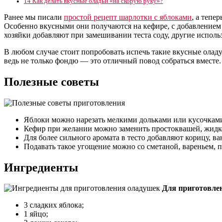
14
Как делать вкусные оладьи «на скорую руку»?
Ранее мы писали
простой рецепт шарлотки с яблоками
, а тепе
Особенно вкусными они получаются на кефире, с добавлением
хозяйки добавляют при замешивании теста соду, другие исполь
В любом случае стоит попробовать испечь такие вкусные олад
ведь не только фондю — это отличный повод собраться вместе
Полезные советы
Яблоки можно нарезать мелкими дольками или кусочками,
Кефир при желании можно заменить простоквашей, жидк
Для более сильного аромата в тесто добавляют корицу, ва
Подавать такое угощение можно со сметаной, вареньем,
Ингредиенты
Для приготовле
3 сладких яблока;
1 яйцо;