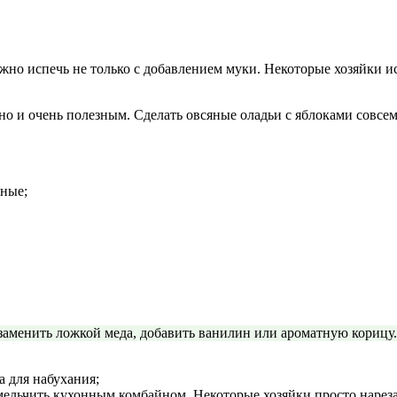
о испечь не только с добавлением муки. Некоторые хозяйки исп
о и очень полезным. Сделать овсяные оладьи с яблоками совсем
нные;
 заменить ложкой меда, добавить ванилин или ароматную корицу.
а для набухания;
мельчить кухонным комбайном. Некоторые хозяйки просто нарез