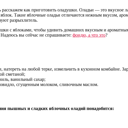
рь расскажем как приготовить оладушки. Оладьи — это вкусное ла
 яблок. Такие яблочные оладьи отличаются нежным вкусом, аро
зуют разрыхлитель.
ушки с яблоками, чтобы удивить домашних вкусным и ароматным
. Надеюсь вы сейчас не спрашиваете:
фондю, а что это
?
 натереть на любой терке, измельчить в кухонном комбайне. Зар
ой сметаной;
ниль, ванильный сахар;
 повидло, сгущенным молоком, сливочным маслом.
ния пышных и сладких яблочных оладий понадобится: