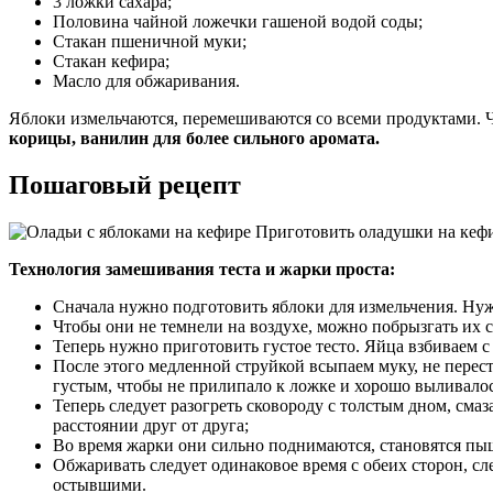
3 ложки сахара;
Половина чайной ложечки гашеной водой соды;
Стакан пшеничной муки;
Стакан кефира;
Масло для обжаривания.
Яблоки измельчаются, перемешиваются со всеми продуктами.
корицы, ванилин для более сильного аромата.
Пошаговый рецепт
Приготовить оладушки на кефир
Технология замешивания теста и жарки проста:
Сначала нужно подготовить яблоки для измельчения. Нужн
Чтобы они не темнели на воздухе, можно побрызгать их 
Теперь нужно приготовить густое тесто. Яйца взбиваем с
После этого медленной струйкой всыпаем муку, не перес
густым, чтобы не прилипало к ложке и хорошо выливалось
Теперь следует разогреть сковороду с толстым дном, сма
расстоянии друг от друга;
Во время жарки они сильно поднимаются, становятся п
Обжаривать следует одинаковое время с обеих сторон, с
остывшими.