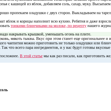
опья с кашицей из яблок, добавляем соль, сахар, муку. Высыпае
рошо пропекаем оладушки с двух сторон. Выкладываем на тарелк
ат яблок и корицы наполнит всю кухню. Ребятня и даже взрослы
ловать
тонкими блинчиками на молоке, по рецепту
нашего журна
надо накрывать крышкой, уменьшать огонь на плите.
овь, мякоть тыквы. Вкус при этом станет еще оригинальнее и и
ого чаепития можно приготовить не только оладушки или блинчи
 Так что всего пара ингредиентов, и у вас будут готовы вкусны
 посложнее.
В этой статье
мы как раз писали, как приготовить жел
 соль