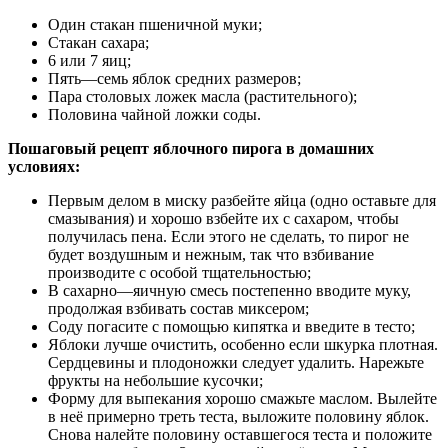
Один стакан пшеничной муки;
Стакан сахара;
6 или 7 яиц;
Пять—семь яблок средних размеров;
Пара столовых ложек масла (растительного);
Половина чайной ложки соды.
Пошаговый рецепт яблочного пирога в домашних
условиях:
Первым делом в миску разбейте яйца (одно оставьте для
смазывания) и хорошо взбейте их с сахаром, чтобы
получилась пена. Если этого не сделать, то пирог не
будет воздушным и нежным, так что взбивание
производите с особой тщательностью;
В сахарно—яичную смесь постепенно вводите муку,
продолжая взбивать состав миксером;
Соду погасите с помощью кипятка и введите в тесто;
Яблоки лучше очистить, особенно если шкурка плотная.
Сердцевины и плодоножки следует удалить. Нарежьте
фрукты на небольшие кусочки;
Форму для выпекания хорошо смажьте маслом. Вылейте
в неё примерно треть теста, выложите половину яблок.
Снова налейте половину оставшегося теста и положите