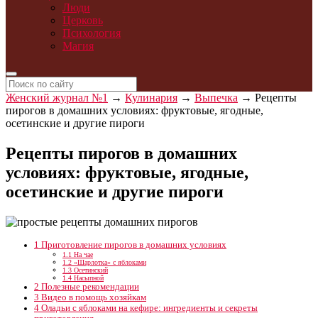
Люди
Церковь
Психология
Магия
Женский журнал №1
→
Кулинария
→
Выпечка
→
Рецепты
пирогов в домашних условиях: фруктовые, ягодные,
осетинские и другие пироги
Рецепты пирогов в домашних
условиях: фруктовые, ягодные,
осетинские и другие пироги
1
Приготовление пирогов в домашних условиях
1.1
На чае
1.2
«Шарлотка» с яблоками
1.3
Осетинский
1.4
Насыпной
2
Полезные рекомендации
3
Видео в помощь хозяйкам
4
Оладьи с яблоками на кефире: ингредиенты и секреты