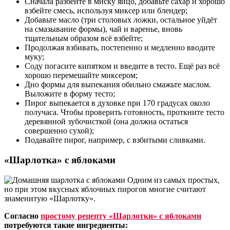
Сначала разбейте в миску яйцо, добавьте сахар и хорошо
взбейте смесь, используя миксер или блендер;
Добавьте масло (три столовых ложки, остальное уйдёт
на смазывание формы), чай и варенье, вновь
тщательным образом всё взбейте;
Продолжая взбивать, постепенно и медленно вводите
муку;
Соду погасите кипятком и введите в тесто. Ещё раз всё
хорошо перемешайте миксером;
Дно формы для выпекания обильно смажьте маслом.
Выложите в форму тесто;
Пирог выпекается в духовке при 170 градусах около
получаса. Чтобы проверить готовность, проткните тесто
деревянной зубочисткой (она должна остаться
совершенно сухой);
Подавайте пирог, например, с взбитыми сливками.
«Шарлотка» с яблоками
Одним из самых простых,
но при этом вкусных яблочных пирогов многие считают
знаменитую «Шарлотку».
Согласно
простому рецепту «Шарлотки» с яблоками
потребуются такие ингредиенты: