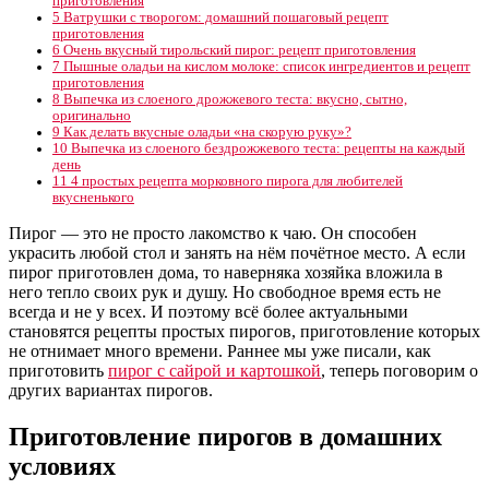
приготовления
5
Ватрушки с творогом: домашний пошаговый рецепт
приготовления
6
Очень вкусный тирольский пирог: рецепт приготовления
7
Пышные оладьи на кислом молоке: список ингредиентов и рецепт
приготовления
8
Выпечка из слоеного дрожжевого теста: вкусно, сытно,
оригинально
9
Как делать вкусные оладьи «на скорую руку»?
10
Выпечка из слоеного бездрожжевого теста: рецепты на каждый
день
11
4 простых рецепта морковного пирога для любителей
вкусненького
Пирог — это не просто лакомство к чаю. Он способен
украсить любой стол и занять на нём почётное место. А если
пирог приготовлен дома, то наверняка хозяйка вложила в
него тепло своих рук и душу. Но свободное время есть не
всегда и не у всех. И поэтому всё более актуальными
становятся рецепты простых пирогов, приготовление которых
не отнимает много времени. Раннее мы уже писали, как
приготовить
пирог с сайрой и картошкой
, теперь поговорим о
других вариантах пирогов.
Приготовление пирогов в домашних
условиях