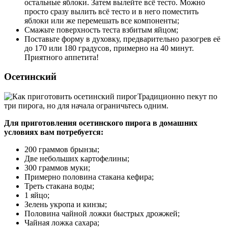
остальные яблоки. Затем вылейте всё тесто. Можно
просто сразу вылить всё тесто и в него поместить
яблоки или же перемешать все компоненты;
Смажьте поверхность теста взбитым яйцом;
Поставьте форму в духовку, предварительно разогрев её
до 170 или 180 градусов, примерно на 40 минут.
Приятного аппетита!
Осетинский
Традиционно пекут по
три пирога, но для начала ограничьтесь одним.
Для приготовления осетинского пирога в домашних
условиях вам потребуется:
200 граммов брынзы;
Две небольших картофелины;
300 граммов муки;
Примерно половина стакана кефира;
Треть стакана воды;
1 яйцо;
Зелень укропа и кинзы;
Половина чайной ложки быстрых дрожжей;
Чайная ложка сахара;