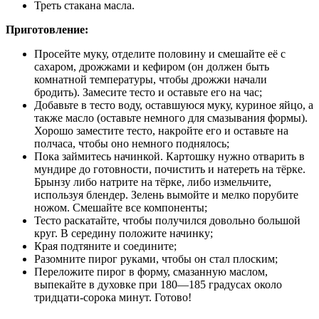
Треть стакана масла.
Приготовление:
Просейте муку, отделите половину и смешайте её с
сахаром, дрожжами и кефиром (он должен быть
комнатной температуры, чтобы дрожжи начали
бродить). Замесите тесто и оставьте его на час;
Добавьте в тесто воду, оставшуюся муку, куриное яйцо, а
также масло (оставьте немного для смазывания формы).
Хорошо заместите тесто, накройте его и оставьте на
полчаса, чтобы оно немного поднялось;
Пока займитесь начинкой. Картошку нужно отварить в
мундире до готовности, почистить и натереть на тёрке.
Брынзу либо натрите на тёрке, либо измельчите,
используя блендер. Зелень вымойте и мелко порубите
ножом. Смешайте все компоненты;
Тесто раскатайте, чтобы получился довольно большой
круг. В середину положите начинку;
Края подтяните и соедините;
Разомните пирог руками, чтобы он стал плоским;
Переложите пирог в форму, смазанную маслом,
выпекайте в духовке при 180—185 градусах около
тридцати-сорока минут. Готово!