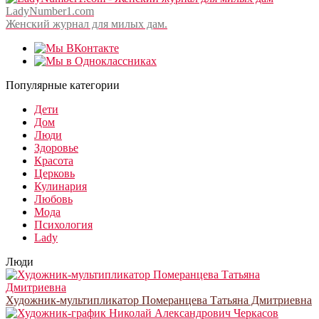
LadyNumber1.com
Женский журнал для милых дам.
Популярные категории
Дети
Дом
Люди
Здоровье
Красота
Церковь
Кулинария
Любовь
Мода
Психология
Lady
Люди
Художник-мультипликатор Померанцева Татьяна Дмитриевна