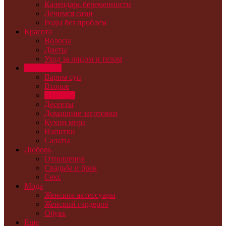
Календарь беременности
Лечимся сами
Роды без проблем
Красота
Волосы
Диеты
Уход за лицом и телом
Кулинария
Варим суп
Второе
Выпечка
Десерты
Домашние заготовки
Кухни мира
Напитки
Салаты
Любовь
Отношения
Свадьба и брак
Секс
Мода
Женские аксессуары
Женский гардероб
Обувь
Еще