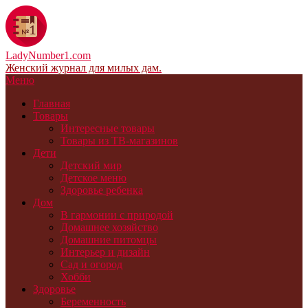
LadyNumber1.com
Женский журнал для милых дам.
Меню
Главная
Товары
Интересные товары
Товары из ТВ-магазинов
Дети
Детский мир
Детское меню
Здоровье ребенка
Дом
В гармонии с природой
Домашнее хозяйство
Домашние питомцы
Интерьер и дизайн
Сад и огород
Хобби
Здоровье
Беременность