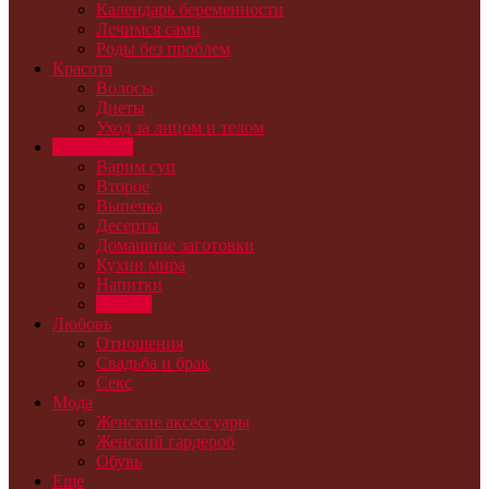
Календарь беременности
Лечимся сами
Роды без проблем
Красота
Волосы
Диеты
Уход за лицом и телом
Кулинария
Варим суп
Второе
Выпечка
Десерты
Домашние заготовки
Кухни мира
Напитки
Салаты
Любовь
Отношения
Свадьба и брак
Секс
Мода
Женские аксессуары
Женский гардероб
Обувь
Еще