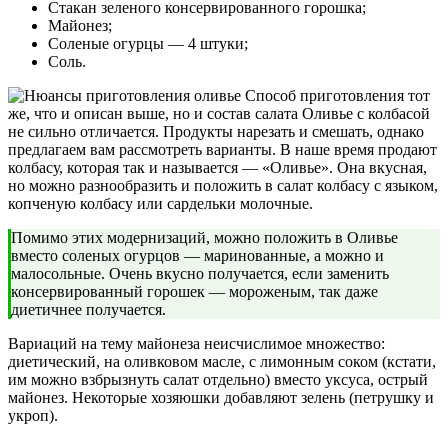
Стакан зеленого консервированного горошка;
Майонез;
Соленые огурцы — 4 штуки;
Соль.
Способ приготовления тот
же, что и описан выше, но и состав салата Оливье с колбасой
не сильно отличается. Продукты нарезать и смешать, однако
предлагаем вам рассмотреть варианты. В наше время продают
колбасу, которая так и называется — «Оливье». Она вкусная,
но можно разнообразить и положить в салат колбасу с языком,
копченую колбасу или сардельки молочные.
Помимо этих модернизаций, можно положить в Оливье
вместо соленых огурцов — маринованные, а можно и
малосольные. Очень вкусно получается, если заменить
консервированный горошек — мороженым, так даже
диетичнее получается.
Вариаций на тему майонеза неисчислимое множество:
диетический, на оливковом масле, с лимонным соком (кстати,
им можно взбрызнуть салат отдельно) вместо уксуса, острый
майонез. Некоторые хозяюшки добавляют зелень (петрушку и
укроп).