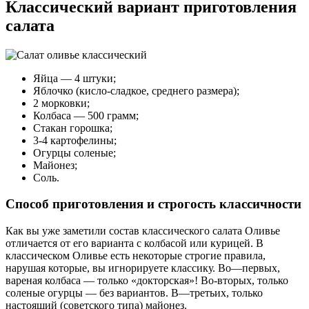
Классический вариант приготовления
салата
Яйца — 4 штуки;
Яблочко (кисло-сладкое, среднего размера);
2 морковки;
Колбаса — 500 грамм;
Стакан горошка;
3-4 картофелины;
Огурцы соленые;
Майонез;
Соль.
Способ приготовления и строгость классичности
Как вы уже заметили состав классического салата Оливье
отличается от его варианта с колбасой или курицей. В
классическом Оливье есть некоторые строгие правила,
нарушая которые, вы игнорируете классику. Во—первых,
вареная колбаса — только «докторская»! Во-вторых, только
соленые огурцы — без вариантов. В—третьих, только
настоящий (советского типа) майонез.