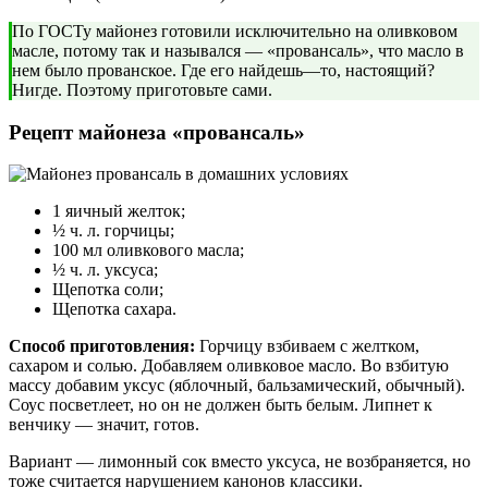
По ГОСТу майонез готовили исключительно на оливковом
масле, потому так и назывался — «провансаль», что масло в
нем было прованское. Где его найдешь—то, настоящий?
Нигде. Поэтому приготовьте сами.
Рецепт майонеза «провансаль»
1 яичный желток;
½ ч. л. горчицы;
100 мл оливкового масла;
½ ч. л. уксуса;
Щепотка соли;
Щепотка сахара.
Способ приготовления:
Горчицу взбиваем с желтком,
сахаром и солью. Добавляем оливковое масло. Во взбитую
массу добавим уксус (яблочный, бальзамический, обычный).
Соус посветлеет, но он не должен быть белым. Липнет к
венчику — значит, готов.
Вариант — лимонный сок вместо уксуса, не возбраняется, но
тоже считается нарушением канонов классики.