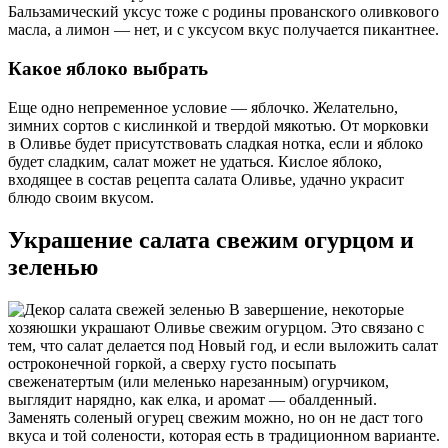
Бальзамический уксус тоже с родины прованского оливкового
масла, а лимон — нет, и с уксусом вкус получается пикантнее.
Какое яблоко выбрать
Еще одно непременное условие — яблочко. Желательно,
зимних сортов с кислинкой и твердой мякотью. От морковки
в Оливье будет присутствовать сладкая нотка, если и яблоко
будет сладким, салат может не удаться. Кислое яблоко,
входящее в состав рецепта салата Оливье, удачно украсит
блюдо своим вкусом.
Украшение салата свежим огурцом и
зеленью
В завершение, некоторые
хозяюшки украшают Оливье свежим огурцом. Это связано с
тем, что салат делается под Новый год, и если выложить салат
остроконечной горкой, а сверху густо посыпать
свеженатертым (или меленько нарезанным) огурчиком,
выглядит нарядно, как елка, и аромат — обалденный.
Заменять соленый огурец свежим можно, но он не даст того
вкуса и той солености, которая есть в традиционном варианте.