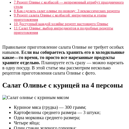
7
Рецепт Оливье с колбасой — непременный атрибут праздничного
стола
8
Как сделать салат оливье по-новому: 3 неклассических рецепта
9
Рецепт салата Оливье с колбасой: ингредиенты и этапы
приготовления
10
Доступный каждой хозяйке рецепт настоящего Оливье
11
Салат Оливье: выбор ингредиентов и подробные рецепты
приготовления
Правильное приготовление салата Оливье не требует особых
навыков.
Если вы собираетесь хранить его в холодильнике
какое—то время, то просто все нарезанные продукты
храните отдельно.
Планируете есть сразу — можно нарезать
в одну посуду. В этой статье мы рассмотрим несколько
рецептов приготовления салата Оливье с фото.
Салат Оливье с курицей на 4 персоны
Куриное мяса (грудка) — 300 грамм;
Картофелины среднего размера — 3 штуки;
Одна морковка среднего размера;
Четыре яйца;
Один стакан зеленого горошка;