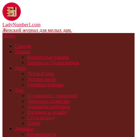
LadyNumber1.com
Женский журнал для милых дам.
Меню
Главная
Товары
Интересные товары
Товары из ТВ-магазинов
Дети
Детский мир
Детское меню
Здоровье ребенка
Дом
В гармонии с природой
Домашнее хозяйство
Домашние питомцы
Интерьер и дизайн
Сад и огород
Хобби
Здоровье
Беременность