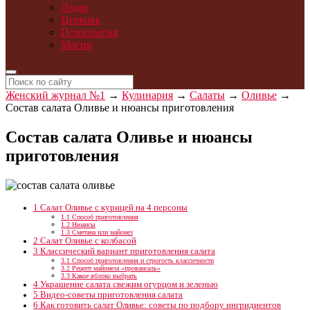
Люди
Церковь
Психология
Магия
Женский журнал №1
→
Кулинария
→
Салаты
→
Оливье
→
Состав салата Оливье и нюансы приготовления
Состав салата Оливье и нюансы
приготовления
1
Салат Оливье с курицей на 4 персоны
1.1
Способ приготовления
1.2
Нюансы
1.3
Сметана или майонез
2
Салат Оливье с колбасой
3
Классический вариант приготовления салата
3.1
Способ приготовления и строгость классичности
3.2
Рецепт майонеза «провансаль»
3.3
Какое яблоко выбрать
4
Украшение салата свежим огурцом и зеленью
5
Видео-советы приготовления салата
6
Как готовить салат Оливье: советы по подбору ингридиентов