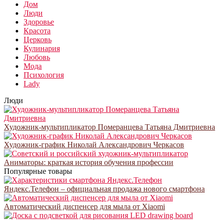
Дом
Люди
Здоровье
Красота
Церковь
Кулинария
Любовь
Мода
Психология
Lady
Люди
Художник-мультипликатор Померанцева Татьяна Дмитриевна
Художник-график Николай Александрович Черкасов
Аниматоры: краткая история обучения профессии
Популярные товары
Яндекс.Телефон – официальная продажа нового смартфона
Автоматический диспенсер для мыла от Xiaomi