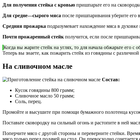
Для получения стейка с кровью
пришпарьте его на сковородке
Для средне—сырого мяса
после пришпаривания уберите его в
Средняя прожарка
подразумевает нахождение мяса в духовке
Почти прожаренный стейк
получится, если после пришпарива
Когда вы жарите стейк на углях, то для начала обжарьте его с
Теперь вы знаете, как пожарить стейк из говядины с различн
На сливочном масле
Состав:
Кусок говядины 800 грамм;
Сливочное масло 50 грамм;
Соль, перец.
Промойте и высушите при помощи бумажного полотенца кусок г
Поставьте сковородку на сильный огонь и растопите в ней масл
Поперчите мясо с другой стороны и переверните стейки. Время
мясо только перед подачей на стол. Он превосходно сочетаетс