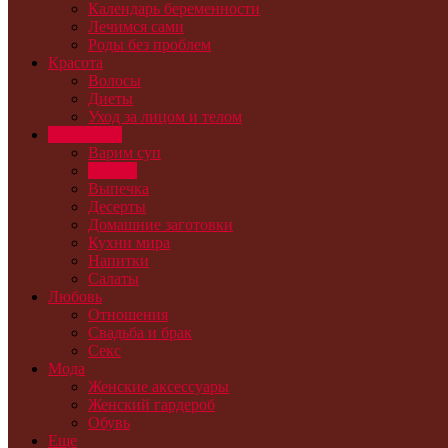
Календарь беременности
Лечимся сами
Роды без проблем
Красота
Волосы
Диеты
Уход за лицом и телом
Кулинария
Варим суп
Второе
Выпечка
Десерты
Домашние заготовки
Кухни мира
Напитки
Салаты
Любовь
Отношения
Свадьба и брак
Секс
Мода
Женские аксессуары
Женский гардероб
Обувь
Еще