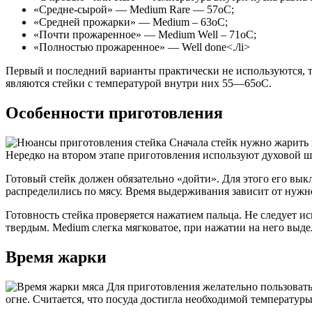
«Средне-сырой» — Medium Rare — 57оС;
«Средней прожарки» — Medium – 63оС;
«Почти прожаренное» — Medium Well – 71оС;
«Полностью прожаренное» — Well done<./li>
Первый и последний варианты практически не используются, та
являются стейки с температурой внутри них 55—65оС.
Особенности приготовления
Сначала стейк нужно жарить н
Нередко на втором этапе приготовления используют духовой ш
Готовый стейк должен обязательно «дойти». Для этого его вы
распределились по мясу. Время выдерживания зависит от нужно
Готовность стейка проверяется нажатием пальца. Не следует ис
твердым. Medium слегка мягковатое, при нажатии на него выде
Время жарки
Для приготовления желательно пользоватьс
огне. Считается, что посуда достигла необходимой температур