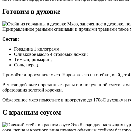
Готовим в духовке
Мясо, запеченное в духовке, по
Приправленное разными специями и пряными травками такое м
Состав:
Говядина 1 килограмм;
Оливковое масло 4 столовых ложки;
Тимьян, розмарин;
Соль, перец.
Промойте и просушите мясо. Нарежьте его на стейки, выйдет 4
В масло добавьте порезанные травы и в полученной смеси зама
образования золотой корочки.
Обжаренное мясо поместите в прогретую до 170оС духовку и гот
С красным соусом
Это блюдо для настоящих гур
сока, перца и красного вина придаст обычным стейкам благор