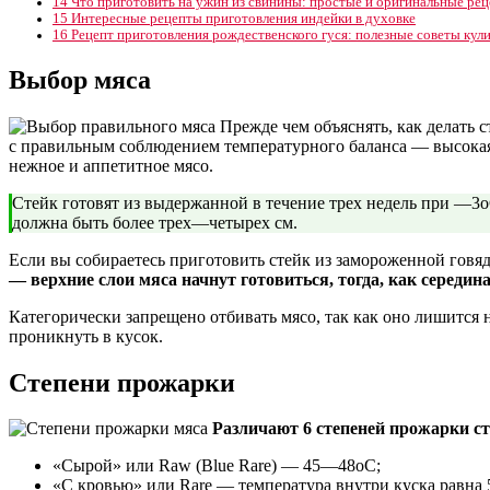
14
Что приготовить на ужин из свинины: простые и оригинальные ре
15
Интересные рецепты приготовления индейки в духовке
16
Рецепт приготовления рождественского гуся: полезные советы кул
Выбор мяса
Прежде чем объяснять, как делать с
с правильным соблюдением температурного баланса — высокая т
нежное и аппетитное мясо.
Стейк готовят из выдержанной в течение трех недель при —3оС
должна быть более трех—четырех см.
Если вы собираетесь приготовить стейк из замороженной говяд
— верхние слои мяса начнут готовиться, тогда, как середина
Категорически запрещено отбивать мясо, так как оно лишится н
проникнуть в кусок.
Степени прожарки
Различают 6 степеней прожарки ст
«Сырой» или Raw (Blue Rare) — 45—48оС;
«С кровью» или Rare — температура внутри куска равна 