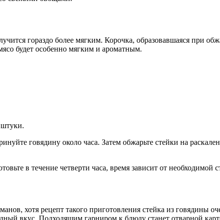
лучится гораздо более мягким. Корочка, образовавшаяся при обж
ясо будет особенно мягким и ароматным.
 штуки.
ринуйте говядину около часа. Затем обжарьте стейки на раскале
овьте в течение четверти часа, время зависит от необходимой с
манов, хотя рецепт такого приготовления стейка из говядины о
одный вкус. Подходящим гарниром к блюду станет отварной карт