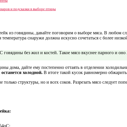
цепты
инаров и подсказки в выборе птицы
тейк из говядины, давайте поговорим о выборе мяса. В любом сл
емпература снаружи должна искусно сочетаться с более низкой 
 говядины без жил и костей. Такое мясо вкуснее парного и оно
ины дома, дайте ему постепенно оттаять в отделении холодильн
 останется холодной.
В итоге такой кусок равномерно обжарить
е только структуры, но и всех соков. Разрезать мясо следует по
ейка:
54оС;