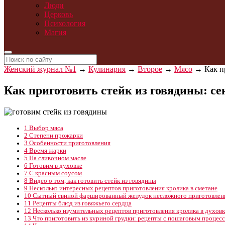
Люди
Церковь
Психология
Магия
Женский журнал №1
→
Кулинария
→
Второе
→
Мясо
→
Как п
Как приготовить стейк из говядины: с
1
Выбор мяса
2
Степени прожарки
3
Особенности приготовления
4
Время жарки
5
На сливочном масле
6
Готовим в духовке
7
С красным соусом
8
Видео о том, как готовить стейк из говядины
9
Несколько интересных рецептов приготовления кролика в сметане
10
Сытный свиной фаршированный желудок несложного приготовлен
11
Рецепты блюд из говяжьего сердца
12
Несколько изумительных рецептов приготовления кролика в духовк
13
Что приготовить из куриной грудки: рецепты с пошаговым процес