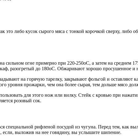
к это либо кусок сырого мяса с тонкой корочкой сверху, либо 
а сильном огне примерно при 220-250оС, а затем на среднем 17
каф, разогретый до 180оС. Обжаривают хорошо просушенное и на
кладывают на горячую тарелку, закрывают фольгой и оставляют 
го уровня прожарки, чем она более сырая, тем дольше мясо дол
пользовать для этого нож или вилку. Стейк с кровью при нажати
ляется розовый сок.
я специальной рифленой посудой из чугуна. Перед тем, как выл
ы, если, выложив на нее говядину, вы услышите шипение.