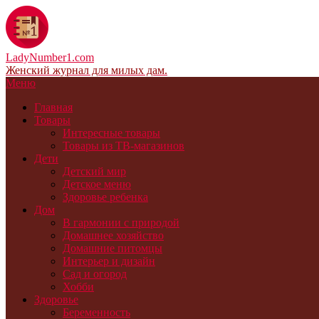
LadyNumber1.com
Женский журнал для милых дам.
Меню
Главная
Товары
Интересные товары
Товары из ТВ-магазинов
Дети
Детский мир
Детское меню
Здоровье ребенка
Дом
В гармонии с природой
Домашнее хозяйство
Домашние питомцы
Интерьер и дизайн
Сад и огород
Хобби
Здоровье
Беременность