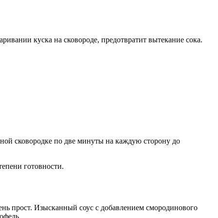
аривании куска на сковороде, предотвратит вытекание сока.
нной сковородке по две минуты на каждую сторону до
тепени готовности.
чень прост. Изысканный соус с добавлением смородинового
офель.