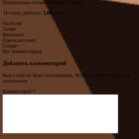
Понравилась статья? Поставь 5 звезд!
(
1
голос, рейтинг:
5,00
из 5)
Facebook
Twitter
Вконтакте
Одноклассники
Google+
Нет комментариев
Добавить комментарий
Ваш e-mail не будет опубликован. Все поля обязательны для
заполнения.
Комментарий
*