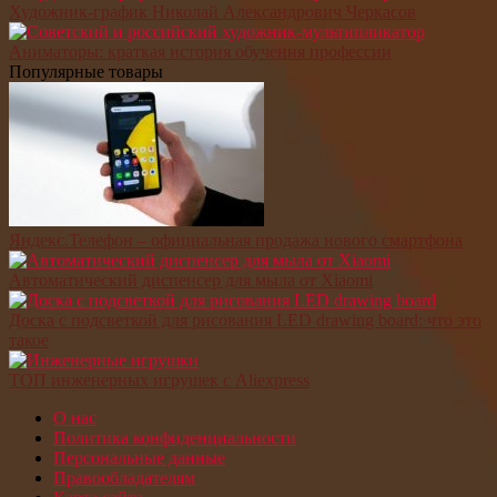
Художник-график Николай Александрович Черкасов
Аниматоры: краткая история обучения профессии
Популярные товары
Яндекс.Телефон – официальная продажа нового смартфона
Автоматический диспенсер для мыла от Xiaomi
Доска с подсветкой для рисования LED drawing board: что это
такое
ТОП инженерных игрушек с Aliexpress
О нас
Политика конфиденциальности
Персональные данные
Правообладателям