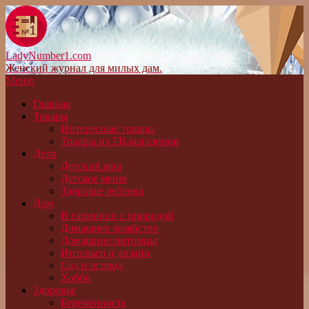
LadyNumber1.com
Женский журнал для милых дам.
Меню
Главная
Товары
Интересные товары
Товары из ТВ-магазинов
Дети
Детский мир
Детское меню
Здоровье ребенка
Дом
В гармонии с природой
Домашнее хозяйство
Домашние питомцы
Интерьер и дизайн
Сад и огород
Хобби
Здоровье
Беременность