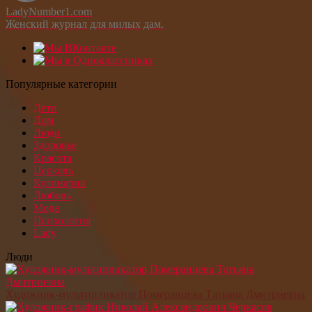
LadyNumber1.com
Женский журнал для милых дам.
Популярные категории
Дети
Дом
Люди
Здоровье
Красота
Церковь
Кулинария
Любовь
Мода
Психология
Lady
Люди
Художник-мультипликатор Померанцева Татьяна Дмитриевна