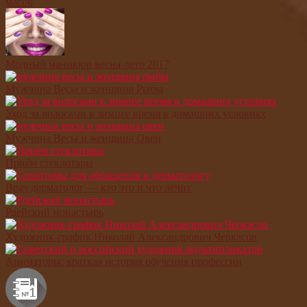
масок
Модный маникюр весна-лето 2017
Мужчина Весы и женщина Рыбы
Уход за волосами в зимнее время в домашних условиях
Мужчина Весы и женщина Овен
Приём стеклотары
Врач дерматолог — кто это и что лечит
Рдейский монастырь
Художник-график Николай Александрович Черкасов
Аниматоры: краткая история обучения профессии