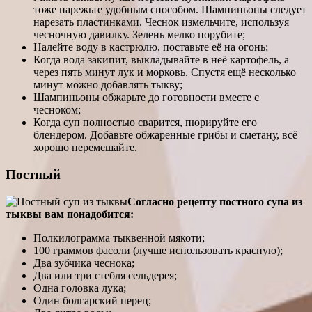
тоже нарежьте удобным способом. Шампиньоны следует
нарезать пластинками. Чеснок измельчите, используя
чесночную давилку. Зелень мелко порубите;
Налейте воду в кастрюлю, поставьте её на огонь;
Когда вода закипит, выкладывайте в неё картофель, а
через пять минут лук и морковь. Спустя ещё несколько
минут можно добавлять тыкву;
Шампиньоны обжарьте до готовности вместе с
чесноком;
Когда суп полностью сварится, пюрируйте его
блендером. Добавьте обжаренные грибы и сметану, всё
хорошо перемешайте.
Постный
Согласно рецепту постного супа из
тыквы вам понадобится:
Полкилограмма тыквенной мякоти;
100 граммов фасоли (лучше использовать красную);
Два зубчика чеснока;
Два или три стебля сельдерея;
Одна головка лука;
Один болгарский перец;