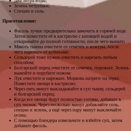
Два литра воды;
Зелень петрушки;
Специи и соль.
Приготовление:
Фасоль лучше предварительно замочить в горячей воде.
Затем поместите её в кастрюлю с кипящей водой и
отваривайте до полной готовности, после чего выньте;
Мякоть тыквы очистите от семечек и кожуры, после
чего нарежьте её кубиками;
Сельдерей тоже нужно очистить и нарезать любым
способом;
Болгарский перец очистите от семечек, порежьте. Зелень
вымойте и порубите ножом;
Лук очистите и нарежьте. Морковь натрите на тёрке.
Поместите овощи в кастрюлю;
Через пять минут выкладывайте в суп тыкву, сельдерей
и болгарский перец;
Когда все овощи будут полностью готовы, добавьте в
суп чеснок. Через несколько минут добавляйте соль,
специи и зелень, а ещё через пару минут выключайте
огонь;
С помощью блендера измельчите и взбейте суп, затем
добавьте фасоль.