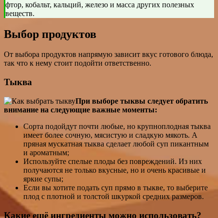
фтор, кобальт, кальций, железо и масса других полезных
веществ.
Выбор продуктов
От выбора продуктов напрямую зависит вкус готового блюда,
так что к нему стоит подойти ответственно.
Тыква
При выборе тыквы следует обратить
внимание на следующие важные моменты:
Сорта подойдут почти любые, но крупноплодная тыква
имеет более сочную, мясистую и сладкую мякоть. А
пряная мускатная тыква сделает любой суп пикантным
и ароматным;
Используйте спелые плоды без повреждений. Из них
получаются не только вкусные, но и очень красивые и
яркие супы;
Если вы хотите подать суп прямо в тыкве, то выберите
плод с плотной и толстой шкуркой средних размеров.
Какие ещё ингредиенты можно использовать?