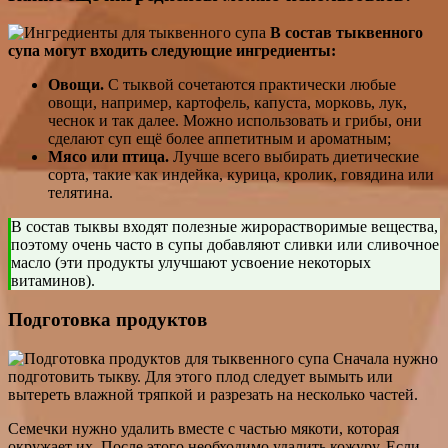
В состав тыквенного
супа могут входить следующие ингредиенты:
Овощи.
С тыквой сочетаются практически любые
овощи, например, картофель, капуста, морковь, лук,
чеснок и так далее. Можно использовать и грибы, они
сделают суп ещё более аппетитным и ароматным;
Мясо или птица.
Лучше всего выбирать диетические
сорта, такие как индейка, курица, кролик, говядина или
телятина.
В состав тыквы входят полезные жирорастворимые вещества,
поэтому очень часто в супы добавляют сливки или сливочное
масло (эти продукты улучшают усвоение некоторых
витаминов).
Подготовка продуктов
Сначала нужно
подготовить тыкву. Для этого плод следует вымыть или
вытереть влажной тряпкой и разрезать на несколько частей.
Семечки нужно удалить вместе с частью мякоти, которая
окружает их. После этого необходимо удалить кожуру. Если