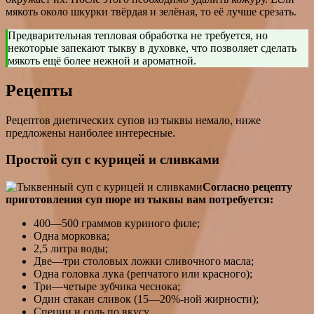
мякоть около шкурки твёрдая и зелёная, то её лучше срезать.
Предварительная тепловая обработка не требуется, но
некоторые запекают тыкву в духовке, что позволяет сделать
мякоть ещё более нежной и ароматной.
Рецепты
Рецептов диетических супов из тыквы немало, ниже
предложены наиболее интересные.
Простой суп с курицей и сливками
Согласно рецепту
приготовления суп пюре из тыквы вам потребуется:
400—500 граммов куриного филе;
Одна морковка;
2,5 литра воды;
Две—три столовых ложки сливочного масла;
Одна головка лука (репчатого или красного);
Три—четыре зубчика чеснока;
Один стакан сливок (15—20%-ной жирности);
Специи и соль по вкусу.