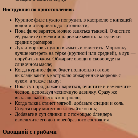
Инструкция по приготовлению:
Куриное филе нужно погрузить в кастрюлю с кипящей
водой и отваривать до готовности;
Пока филе варится, можно заняться тыквой. Очистите
её, удалите семечки и нарежьте мякоть на кусочки
средних размеров;
Лук и морковь нужно вымыть и очистить. Морковку
лучше натереть на тёрке (крупной или средней), а лук —
порубить ножом. Обжарьте овощи в сковороде на
сливочном масле;
Когда куриное филе будет полностью готово,
выкладывайте в кастрюлю обжаренные морковь с
луком, а также тыкву;
Пока суп продолжает вариться, очистите и измельчите
чеснок, используя чесночную давилку. Сразу же
выкладывайте его в кастрюлю;
Когда тыква станет мягкой, добавьте специи и соль.
Спустя пару минут выключайте огонь;
Добавьте в суп сливки и с помощью блендера
измельчите его до пюреобразного состояния.
Овощной с грибами