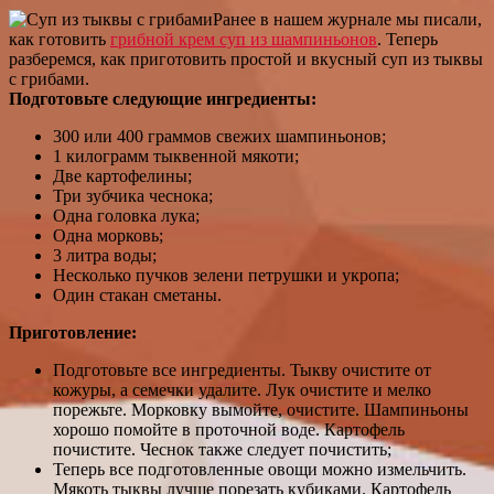
Ранее в нашем журнале мы писали,
как готовить
грибной крем суп из шампиньонов
. Теперь
разберемся, как приготовить простой и вкусный суп из тыквы
с грибами.
Подготовьте следующие ингредиенты:
300 или 400 граммов свежих шампиньонов;
1 килограмм тыквенной мякоти;
Две картофелины;
Три зубчика чеснока;
Одна головка лука;
Одна морковь;
3 литра воды;
Несколько пучков зелени петрушки и укропа;
Один стакан сметаны.
Приготовление:
Подготовьте все ингредиенты. Тыкву очистите от
кожуры, а семечки удалите. Лук очистите и мелко
порежьте. Морковку вымойте, очистите. Шампиньоны
хорошо помойте в проточной воде. Картофель
почистите. Чеснок также следует почистить;
Теперь все подготовленные овощи можно измельчить.
Мякоть тыквы лучше порезать кубиками. Картофель