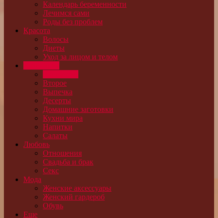
Календарь беременности
Лечимся сами
Роды без проблем
Красота
Волосы
Диеты
Уход за лицом и телом
Кулинария
Варим суп
Второе
Выпечка
Десерты
Домашние заготовки
Кухни мира
Напитки
Салаты
Любовь
Отношения
Свадьба и брак
Секс
Мода
Женские аксессуары
Женский гардероб
Обувь
Еще