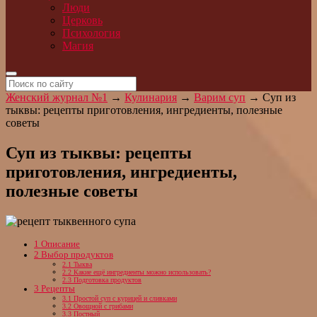
Люди
Церковь
Психология
Магия
Женский журнал №1
→
Кулинария
→
Варим суп
→
Суп из
тыквы: рецепты приготовления, ингредиенты, полезные
советы
Суп из тыквы: рецепты
приготовления, ингредиенты,
полезные советы
1
Описание
2
Выбор продуктов
2.1
Тыква
2.2
Какие ещё ингредиенты можно использовать?
2.3
Подготовка продуктов
3
Рецепты
3.1
Простой суп с курицей и сливками
3.2
Овощной с грибами
3.3
Постный