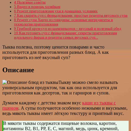
4
Полезные советы
5
Видео в помощь хозяйкам
6
Рецепт приготовления ухи в домашних условиях
7
Как сварить суп с фрикадельками: простые рецепты вкусного супа
8
Рецепт супа Харчо из говядины: основные ингредиенты и
технология приготовления
9
Грибной крем-суп из шампиньонов – вкусный и полезный обед
10
Как готовить суп с фрикадельками: секреты приготовления
идеального фарша и рецепты самых вкусных суп...
Тыква полезна, поэтому ценится поварами и часто
используется для приготовления разных блюд. А как
приготовить из неё вкусный суп?
Описание
Тыкву можно смело называть
универсальным продуктом, так как она используется для
приготовления как десертов, так и гарниров и супов.
Думаем каждому с детства знаком вкус
каши из тыквы с
пшеном
. А супы получаются особенно нежными и вкусными,
ведь мякоть тыквы имеет лёгкую текстуру и приятный вкус.
В мякоти тыквы содержатся пищевые волокна, каротин,
витамины В2, В1, РР, Е, С, магний, медь, цинк, кремний,