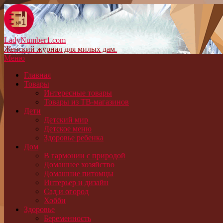
LadyNumber1.com
Женский журнал для милых дам.
Меню
Главная
Товары
Интересные товары
Товары из ТВ-магазинов
Дети
Детский мир
Детское меню
Здоровье ребенка
Дом
В гармонии с природой
Домашнее хозяйство
Домашние питомцы
Интерьер и дизайн
Сад и огород
Хобби
Здоровье
Беременность