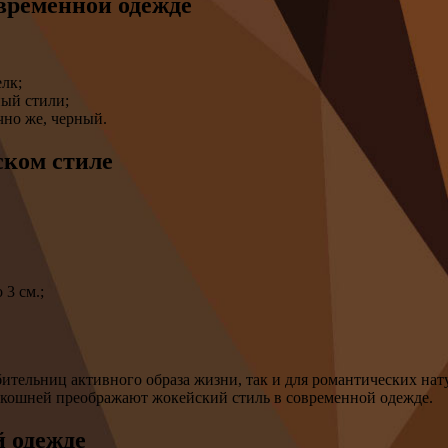
временной одежде
лк;
ный стили;
чно же, черный.
ском стиле
 3 см.;
бительниц активного образа жизни, так и для романтических нат
оскошней преображают жокейский стиль в современной одежде.
й одежде