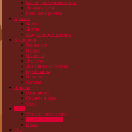
Календарь беременности
Лечимся сами
Роды без проблем
Красота
Волосы
Диеты
Уход за лицом и телом
Кулинария
Варим суп
Второе
Выпечка
Десерты
Домашние заготовки
Кухни мира
Напитки
Салаты
Любовь
Отношения
Свадьба и брак
Секс
Мода
Женские аксессуары
Женский гардероб
Обувь
Еще