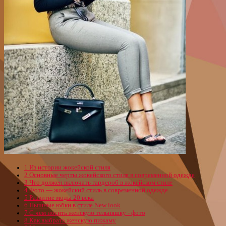
1
Из истории жокейской стиля
2
Основные черты жокейского стиля в современной одежде
3
Что должен включать гардероб в жокейском стиле
4
Фото — жокейский стиль в современной одежде
5
Развитие моды 20 века
6
Пышные юбки в стиле New look
7
С чем носить женскую тельняшку - фото
8
Как выбрать женскую пижаму