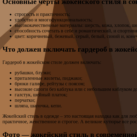
Основные черты жокейского стиля в со
строгость и практичность;
удобство и многофункциональность;
высококачественные материалы: шерсть, кожа, хлопок, ше
способность сочетать в себе и романтический, и спортив
цвет: коричневый, бежевый, серый, белый, синий и, коне
Что должен включать гардероб в жокей
Гардероб в жокейском стиле должен включать:
рубашки, блузки;
приталенные жилеты, пиджаки;
брюки галифе, рейтузы с поясом;
высокие сапоги без каблука или с небольшим каблуком до
галстук, шейный платок;
перчатки;
шляпа, шапочка, кепи.
Жокейский стиль в одежде – это настоящая находка как для лю
практичное, женственное и строгое. А великие кутюрье все р
Фото — жокейский стиль в современно