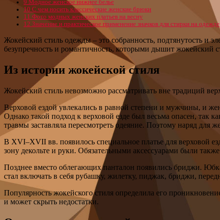
9
Модное женское нижнее белье
10
С чем носить классические женские брюки
11
Фото модных женских платьев на весну
12
Значение и практическое применение значков для стирки на одежде
Жокейский стиль одежды – это собранность, подтянутость и э
безупречность и романтичность, которыми дышит жокейский ст
Из истории жокейской стиля
Жокейский стиль невозможно рассматривать вне традиций верх
Верховой ездой увлекались в равной степени и мужчины, и же
Однако такой подход к верховой езде был весьма опасен, так к
травмы заставляла пересмотреть одеяние. Поэтому наряд для ж
В XVI–XVII вв. появилось специальное платье для верховой езд
зону декольте и руки. Обязательными аксессуарами были также
Позднее вместо облегающих панталон появились бриджи. Юбка 
стал включать в себя рубашку, жилетку, пиджак, бриджи, перед
Популярность жокейского стиля определила его проникновение
и может скрыть недостатки.