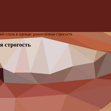
й стиль в одежде: романтичная строгость
я строгость