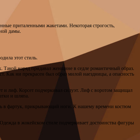
енные приталенными жакетами. Некоторая строгость,
ной дамы.
одила этот стиль.
. Такой наряд придавал женщине в седле романтичный образ.
ст. Как ни прекрасен был образ милой наездницы, а опасность
ет и лиф. Корсет подчеркивал силуэт. Лиф с воротом защищал
атки и шляпа.
ась в фартук, прикрывающий ноги. К нашему времени костюм
. Одежда в жокейском стиле подчеркивает достоинства фигуры