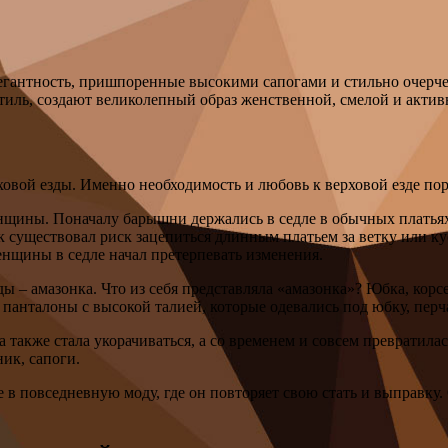
легантность, пришпоренные высокими сапогами и стильно очерч
иль, создают великолепный образ женственной, смелой и актив
овой езды. Именно необходимость и любовь к верховой езде пор
нщины. Поначалу барышни держались в седле в обычных платьях
ак существовал риск зацепиться длинным платьем за ветку или ку
енщины в седле начал претерпевать изменения.
ы – амазонка. Что из себя представляла «амазонка»? Юбка, корс
 панталоны с высокой талией, которые одевались под юбку, перч
также стала укорачиваться, а со временем и совсем превратил
ник, сапоги.
 в повседневную моду, где он повторяет свою стать и выправку