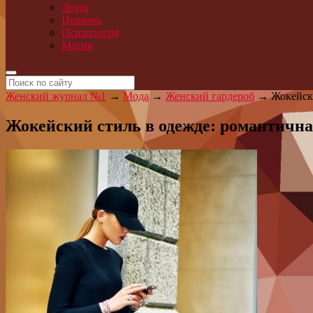
Люди
Церковь
Психология
Магия
Женский журнал №1
→
Мода
→
Женский гардероб
→
Жокейски
Жокейский стиль в одежде: романтична