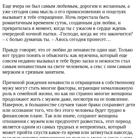
Еще вчера он был самым любимым, дорогим и желанным, а
уже сегодня сама мысль о его прикосновениях и поцелуях
вызывает в тебе отвращение. Ночь перестала быть
романтичным временем суток, созданным для любви, и
превратилась в момент, когда ты с ужасом в сердце ждешь
очередной ночной пытки. -Господи, когда же это закончится?
– с болью думаешь ты. – Авось сегодня пронесет…
Правду говорят, что от любви до ненависти один шаг. Только
вот трудно понять и объяснить: как мужчина, который еще
совсем недавно вызывал в тебе бурю ласки и нежности стал
самым ненавистным на свете человеком, а секс с ним самым
мерзким и грязным занятием.
Причиной рождения ненависти и отвращения к собственному
мужу могут стать многие факторы, играющие немаловажную
роль в семейной жизни, но как ни странно многие женщины
продолжают жить с мужем даже, несмотря на ее появление.
Наверное, в большинстве случаев такие браки сохраняют дети
или осознание того, что без этого человека будет трудно в
финансовом плане. Так или иначе, сохранит женщина
отношения с мужем или предпочтет развестись, этот период
является одним из самых трудных и неприятных, который
может пройти спустя какое-то время или затянуться навсегда,
вызывая чувство отвращения не только к мужу и сексу с ним,