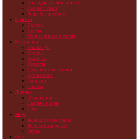
Календарь беременности
Лечимся сами
Роды без проблем
Красота
Волосы
Диеты
Уход за лицом и телом
Кулинария
Варим суп
Второе
Выпечка
Десерты
Домашние заготовки
Кухни мира
Напитки
Салаты
Любовь
Отношения
Свадьба и брак
Секс
Мода
Женские аксессуары
Женский гардероб
Обувь
Еще