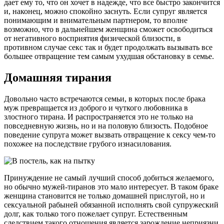
дает ему то, что он хочет в надежде, что все быстро закончится
и, наконец, можно спокойно заснуть. Если супруг является
понимающим и внимательным партнером, то вполне
возможно, что в дальнейшем женщина сможет освободиться
от негативного восприятия физической близости, в
противном случае секс так и будет продолжать вызывать все
большее отвращение тем самым ухудшая обстановку в семье.
Домашняя тирания
Довольно часто встречаются семьи, в которых после брака
муж превращается из доброго и чуткого любовника в
злостного тирана. И распространяется это не только на
повседневную жизнь, но и на половую близость. Подобное
поведение супруга может вызвать отвращение к сексу чем-то
похожее на последствие грубого изнасилования.
Принуждение не самый лучший способ добиться желаемого,
но обычно мужей-тиранов это мало интересует. В таком браке
женщина становится не только домашней прислугой, но и
сексуальной рабыней обязанной исполнять свой супружеский
долг, как только того пожелает супруг. Естественным
следствием такого отношения является зарождение неприязни