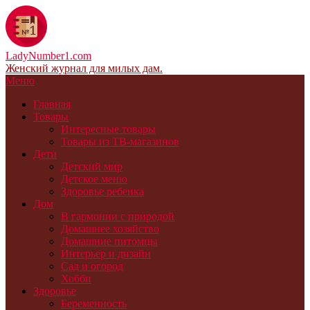
LadyNumber1.com
Женский журнал для милых дам.
Меню
Главная
Товары
Интересные товары
Товары из ТВ-магазинов
Дети
Детский мир
Детское меню
Здоровье ребенка
Дом
В гармонии с природой
Домашнее хозяйство
Домашние питомцы
Интерьер и дизайн
Сад и огород
Хобби
Здоровье
Беременность