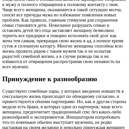
к мужу и полного отвращения к половому контакту с ним.
Чаще всего женщины, оказавшиеся в такой ситуации молча,
сносят все причуды мужа во избежание появления новых
проблем. Как правило, главным стимулом для сохранения
семьи становятся дети. Нежелание разрушать семью и
оставлять детей без отца заставляет женщину безмолвно
терпеть все придирки и покорно исполнять свой долг как
жена тем самым, превращая свою жизнь в ад, а ночное время
суток в сплошную каторгу. Многие женщины способны всю
жизнь прожить рядом с таким мужем так и не испытав
радостей семейной жизни, а в случае развода так и не
избавится от отвращения распространяя свою ненависть на
всех мужчин.
Принуждение к разнообразию
Существуют семейные пары, у которых введение новшеств в
сексуальную жизнь происходит по обоюдному согласию, и
приветствуются обоими партнерами. Но, как и другая сторона
медали есть браки, в которых один из партнеров, чаще всего
женщина, предпочитает традиционный секс без каких-либо
разнообразий и экспериментов. Инициатором попробовать
что-то новенькое обычно выступает мужчина, не редко
настаивая на своем желании и невольно принуждая женщину