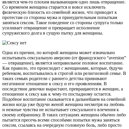
является чем-то плохим вызывающим одно лишь отвращение.
Со временем женщина старается и вовсе исключить
физическую близость из семейной жизни, что приводит к
протестам со стороны мужа и принудительным попыткам
заняться сексом. Такое поведение со стороны супруга только
усиливает отвращение и превращает исполнение
супружеского долга в сущую пытку для женщины.
Одна из причин, по которой женщина может изначально
испытывать сексуальную аверсию (от французского “aversion”
— отвращение), является неправильное половое воспитание.
Как правило, это происходит с женщинами, которые, будучи
ребенком, воспитывались в строгой или религиозной семье. В
таких семьях родители с раннего детства прививают
негативное отношение к сексу и его проявлениям. В
последствии девочки вырастают, превращаются в женщин, а
отношение к сексу как к чему-то постыдному остается.
Подобное воспитание сказывается в дальнейшем на семейной
жизни когда уже будучи женой женщина несмотря на любовь
и нежные чувства не испытывает сексуального влечения к
своему избраннику. В таких ситуациях женщина обычно либо
пытается пресечь всеми способами попытки мужа заняться
сексом, ссылаясь на очередную головную боль, либо просто