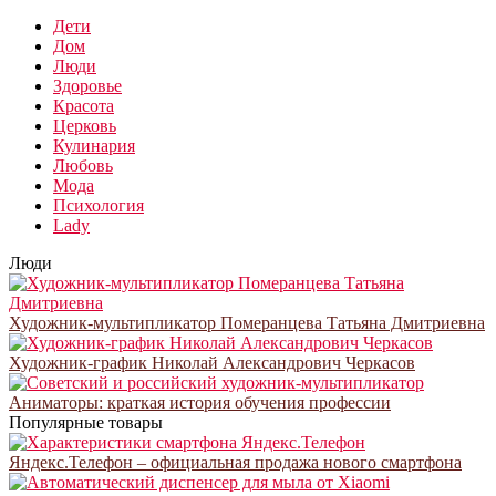
Дети
Дом
Люди
Здоровье
Красота
Церковь
Кулинария
Любовь
Мода
Психология
Lady
Люди
Художник-мультипликатор Померанцева Татьяна Дмитриевна
Художник-график Николай Александрович Черкасов
Аниматоры: краткая история обучения профессии
Популярные товары
Яндекс.Телефон – официальная продажа нового смартфона