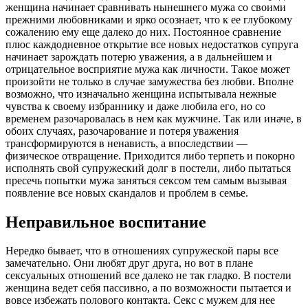
женщина начинает сравнивать нынешнего мужа со своими
прежними любовниками и ярко осознает, что к ее глубокому
сожалению ему еще далеко до них. Постоянное сравнение
плюс каждодневное открытие все новых недостатков супруга
начинает зарождать потерю уважения, а в дальнейшем и
отрицательное восприятие мужа как личности. Такое может
произойти не только в случае замужества без любви. Вполне
возможно, что изначально женщина испытывала нежные
чувства к своему избраннику и даже любила его, но со
временем разочаровалась в нем как мужчине. Так или иначе, в
обоих случаях, разочарование и потеря уважения
трансформируются в ненависть, а впоследствии —
физическое отвращение. Приходится либо терпеть и покорно
исполнять свой супружеский долг в постели, либо пытаться
пресечь попытки мужа заняться сексом тем самым вызывая
появление все новых скандалов и проблем в семье.
Неправильное воспитание
Нередко бывает, что в отношениях супружеской пары все
замечательно. Они любят друг друга, но вот в плане
сексуальных отношений все далеко не так гладко. В постели
женщина ведет себя пассивно, а по возможности пытается и
вовсе избежать полового контакта. Секс с мужем для нее