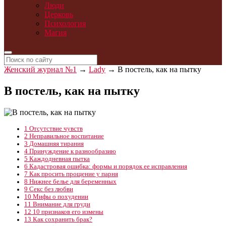
Люди
Церковь
Психология
Магия
Женский журнал №1
→
Lady
→
В постель, как на пытку
В постель, как на пытку
1
Отсутствие чувств
2
Неправильное воспитание
3
Домашняя тирания
4
Принуждение к разнообразию
5
Каждодневная пытка
6
Кадастровая ошибка: формы и порядок ее исправления
7
Как просить прощение у парня
8
Нижнее белье для беременных
9
Секс без любви
10
Мифы о похудении
11
Внимание для груди
12
10 признаков его измены
13
Как сохранить брак?