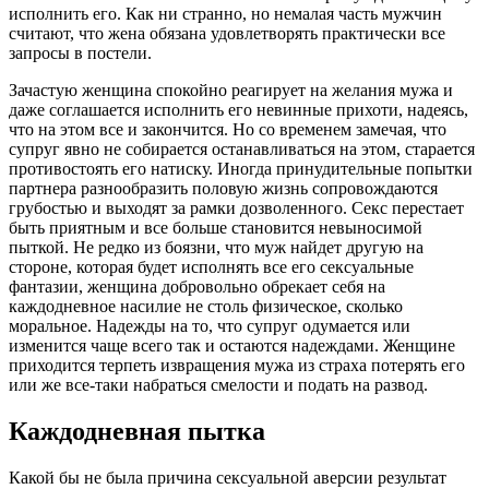
исполнить его. Как ни странно, но немалая часть мужчин
считают, что жена обязана удовлетворять практически все
запросы в постели.
Зачастую женщина спокойно реагирует на желания мужа и
даже соглашается исполнить его невинные прихоти, надеясь,
что на этом все и закончится. Но со временем замечая, что
супруг явно не собирается останавливаться на этом, старается
противостоять его натиску. Иногда принудительные попытки
партнера разнообразить половую жизнь сопровождаются
грубостью и выходят за рамки дозволенного. Секс перестает
быть приятным и все больше становится невыносимой
пыткой. Не редко из боязни, что муж найдет другую на
стороне, которая будет исполнять все его сексуальные
фантазии, женщина добровольно обрекает себя на
каждодневное насилие не столь физическое, сколько
моральное. Надежды на то, что супруг одумается или
изменится чаще всего так и остаются надеждами. Женщине
приходится терпеть извращения мужа из страха потерять его
или же все-таки набраться смелости и подать на развод.
Каждодневная пытка
Какой бы не была причина сексуальной аверсии результат