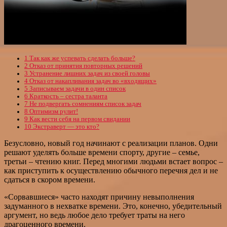
1
Так как же успевать сделать больше?
2
Отказ от принятия повторных решений
3
Устранение лишних задач из своей головы
4
Отказ от накапливания задач во «входящих»
5
Записываем задачи в один список
6
Краткость – сестра таланта
7
Не подвергать сомнениям список задач
8
Оптимизм рулит!
9
Как вести себя на первом свидании
10
Экстраверт — это кто?
Безусловно, новый год начинают с реализации планов. Одни
решают уделять больше времени спорту, другие – семье,
третьи – чтению книг. Перед многими людьми встает вопрос –
как приступить к осуществлению обычного перечня дел и не
сдаться в скором времени.
«Сорвавшиеся» часто находят причину невыполнения
задуманного в нехватке времени. Это, конечно, убедительный
аргумент, но ведь любое дело требует траты на него
драгоценного времени.