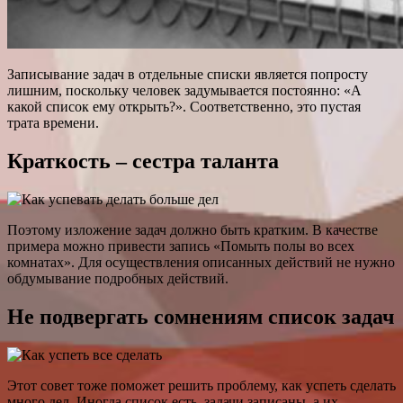
Записывание задач в отдельные списки является попросту
лишним, поскольку человек задумывается постоянно: «А
какой список ему открыть?». Соответственно, это пустая
трата времени.
Краткость – сестра таланта
Поэтому изложение задач должно быть кратким. В качестве
примера можно привести запись «Помыть полы во всех
комнатах». Для осуществления описанных действий не нужно
обдумывание подробных действий.
Не подвергать сомнениям список задач
Этот совет тоже поможет решить проблему, как успеть сделать
много дел. Иногда список есть, задачи записаны, а их