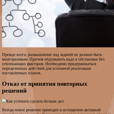
Прежде всего, размышление над задачей не должно быть
многоразовым. Причем обдумывать надо в обстановке без
отвлекающих факторов. Необходимо придерживаться
определенных действий для успешной реализации
поставленных планов.
Отказ от принятия повторных
решений
Всегда новое решение приводит к истощению активной