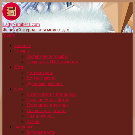
LadyNumber1.com
Женский журнал для милых дам.
Меню
Главная
Товары
Интересные товары
Товары из ТВ-магазинов
Дети
Детский мир
Детское меню
Здоровье ребенка
Дом
В гармонии с природой
Домашнее хозяйство
Домашние питомцы
Интерьер и дизайн
Сад и огород
Хобби
Здоровье
Беременность