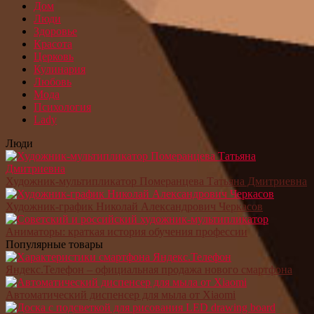
Дом
Люди
Здоровье
Красота
Церковь
Кулинария
Любовь
Мода
Психология
Lady
Люди
Художник-мультипликатор Померанцева Татьяна Дмитриевна
Художник-график Николай Александрович Черкасов
Аниматоры: краткая история обучения профессии
Популярные товары
Яндекс.Телефон – официальная продажа нового смартфона
Автоматический диспенсер для мыла от Xiaomi