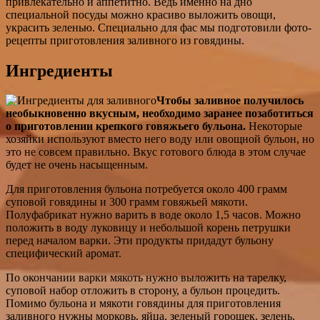
привлекательно и аппетитно. Ведь именно на дно
специальной посуды можно красиво выложить овощи,
украсить зеленью. Специально для фас мы подготовили фото-
рецепты приготовления заливного из говядины.
Ингредиенты
Чтобы заливное получилось
необыкновенно вкусным, необходимо заранее позаботиться
о приготовлении крепкого говяжьего бульона.
Некоторые
хозяйки используют вместо него воду или овощной бульон, но
это не совсем правильно. Вкус готового блюда в этом случае
будет не очень насыщенным.
Для приготовления бульона потребуется около 400 грамм
суповой говядины и 300 грамм говяжьей мякоти.
Полуфабрикат нужно варить в воде около 1,5 часов. Можно
положить в воду луковицу и небольшой корень петрушки
перед началом варки. Эти продукты придадут бульону
специфический аромат.
По окончании варки мякоть нужно выложить на тарелку,
суповой набор отложить в сторону, а бульон процедить.
Помимо бульона и мякоти говядины для приготовления
заливного нужны морковь, яйца, зеленый горошек, зелень,