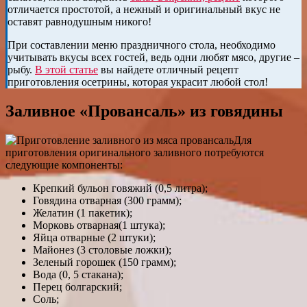
отличается простотой, а нежный и оригинальный вкус не
оставят равнодушным никого!
При составлении меню праздничного стола, необходимо
учитывать вкусы всех гостей, ведь одни любят мясо, другие –
рыбу.
В этой статье
вы найдете отличный рецепт
приготовления осетрины, которая украсит любой стол!
Заливное «Провансаль» из говядины
Для
приготовления оригинального заливного потребуются
следующие компоненты:
Крепкий бульон говяжий (0,5 литра);
Говядина отварная (300 грамм);
Желатин (1 пакетик);
Морковь отварная(1 штука);
Яйца отварные (2 штуки);
Майонез (3 столовые ложки);
Зеленый горошек (150 грамм);
Вода (0, 5 стакана);
Перец болгарский;
Соль;