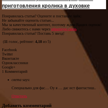
приготовления кролика в духовке
Понравилась статья? Оцените и поставьте лайк:
Не забывайте оценить статью...
Мы за качественный контент, поэтому ждем Ваших оценок!
Либо свяжитесь с нами через
обратную связь
.
Понравилась статья? Поставь 5 звезд!
(
11
голос, рейтинг:
4,18
из 5)
Facebook
Twitter
Вконтакте
Одноклассники
Google+
1 Комментарий
света
says:
Специально для фас… Оу я … дас ист фантастиш..
Ответить
Добавить комментарий