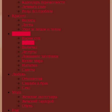
Календарь беременности
Лечимся сами
Роды без проблем
Красота
Волосы
Диеты
Уход за лицом и телом
Кулинария
Варим суп
Второе
Выпечка
Десерты
Домашние заготовки
Кухни мира
Напитки
Салаты
Любовь
Отношения
Свадьба и брак
Секс
Мода
Женские аксессуары
Женский гардероб
Обувь
Еще