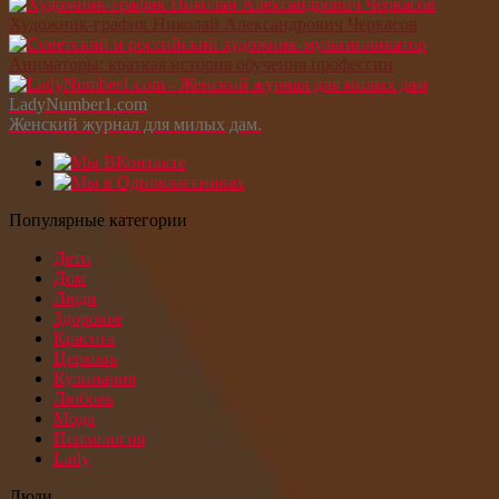
Художник-график Николай Александрович Черкасов
Аниматоры: краткая история обучения профессии
LadyNumber1.com
Женский журнал для милых дам.
Популярные категории
Дети
Дом
Люди
Здоровье
Красота
Церковь
Кулинария
Любовь
Мода
Психология
Lady
Люди