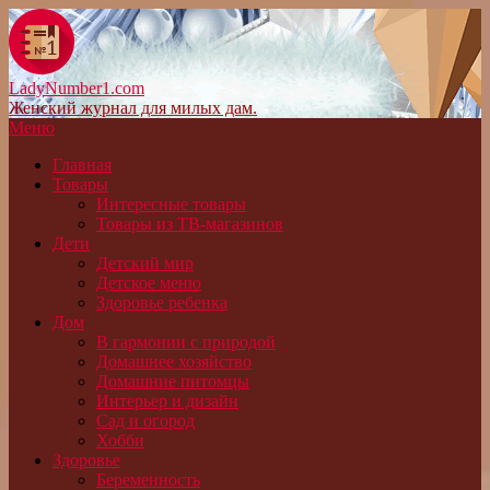
LadyNumber1.com
Женский журнал для милых дам.
Меню
Главная
Товары
Интересные товары
Товары из ТВ-магазинов
Дети
Детский мир
Детское меню
Здоровье ребенка
Дом
В гармонии с природой
Домашнее хозяйство
Домашние питомцы
Интерьер и дизайн
Сад и огород
Хобби
Здоровье
Беременность