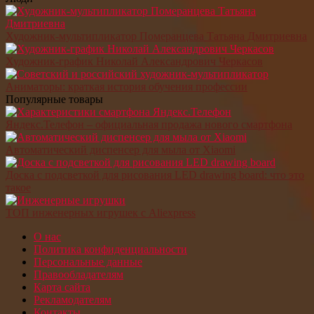
Художник-мультипликатор Померанцева Татьяна Дмитриевна
Художник-график Николай Александрович Черкасов
Аниматоры: краткая история обучения профессии
Популярные товары
Яндекс.Телефон – официальная продажа нового смартфона
Автоматический диспенсер для мыла от Xiaomi
Доска с подсветкой для рисования LED drawing board: что это
такое
ТОП инженерных игрушек с Aliexpress
О нас
Политика конфиденциальности
Персональные данные
Правообладателям
Карта сайта
Рекламодателям
Контакты