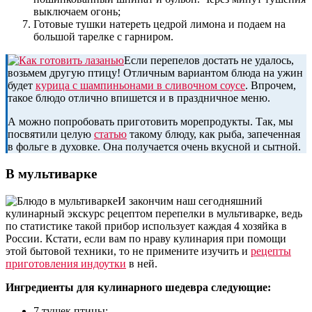
выключаем огонь;
Готовые тушки натереть цедрой лимона и подаем на
большой тарелке с гарниром.
Если перепелов достать не удалось,
возьмем другую птицу! Отличным вариантом блюда на ужин
будет
курица с шампиньонами в сливочном соусе
. Впрочем,
такое блюдо отлично впишется и в праздничное меню.
А можно попробовать приготовить морепродукты. Так, мы
посвятили целую
статью
такому блюду, как рыба, запеченная
в фольге в духовке. Она получается очень вкусной и сытной.
В мультиварке
И закончим наш сегодняшний
кулинарный экскурс рецептом перепелки в мультиварке, ведь
по статистике такой прибор использует каждая 4 хозяйка в
России. Кстати, если вам по нраву кулинария при помощи
этой бытовой техники, то не примените изучить и
рецепты
приготовления индоутки
в ней.
Ингредиенты для кулинарного шедевра следующие:
7 тушек птицы;