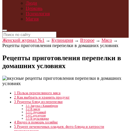
Люди
Церковь
Психология
Магия
Женский журнал №1
→
Кулинария
→
Второе
→
Мясо
→
Рецепты приготовления перепелки в домашних условиях
Рецепты приготовления перепелки в
домашних условиях
1
Польза перепелиного мяса
2
Как выбрать и хранить продукт
3
Рецепты блюд из перепелки
3.1
Закуска с Камамбером
3.2
В масле
3.3
С брусникой
3.4
С кус-кусом
3.5
В мультиварке
4
Видео в помощь хозяйке
5
Рецепт печеночных оладьев: фото блюда и хитрости
приготовления