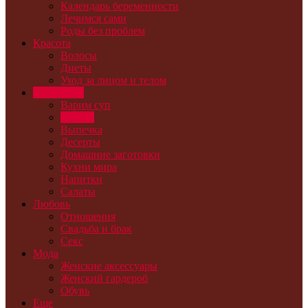
Календарь беременности
Лечимся сами
Роды без проблем
Красота
Волосы
Диеты
Уход за лицом и телом
Кулинария
Варим суп
Второе
Выпечка
Десерты
Домашние заготовки
Кухни мира
Напитки
Салаты
Любовь
Отношения
Свадьба и брак
Секс
Мода
Женские аксессуары
Женский гардероб
Обувь
Еще