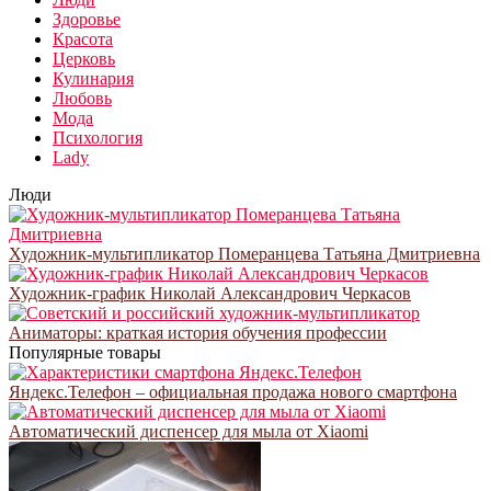
Здоровье
Красота
Церковь
Кулинария
Любовь
Мода
Психология
Lady
Люди
Художник-мультипликатор Померанцева Татьяна Дмитриевна
Художник-график Николай Александрович Черкасов
Аниматоры: краткая история обучения профессии
Популярные товары
Яндекс.Телефон – официальная продажа нового смартфона
Автоматический диспенсер для мыла от Xiaomi