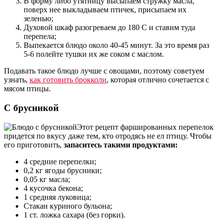
В форму либо утятницу высыпаем стружку масла,
поверх нее выкладываем птичек, присыпаем их
зеленью;
Духовой шкаф разогреваем до 180 С и ставим туда
перепела;
Выпекается блюдо около 40-45 минут. За это время раз
5-6 полейте тушки их же соком с маслом.
Подавать такое блюдо лучше с овощами, поэтому советуем
узнать,
как готовить брокколи
, которая отлично сочетается с
мясом птицы.
С брусникой
Этот рецепт фаршированных перепелок
придется по вкусу даже тем, кто отродясь не ел птицу. Чтобы
его приготовить,
запаситесь такими продуктами:
4 средние перепелки;
0,2 кг ягоды брусники;
0,05 кг масла;
4 кусочка бекона;
1 средняя луковица;
Стакан куриного бульона;
1 ст. ложка сахара (без горки).