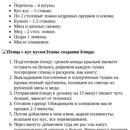
Перепела – 4 штуки;
Кус-кус – 1 стакан;
По 2 столовые ложки кедровых орешков и изюма;
Бульон – 1,5 стакана;
Мята и шпинат свежие;
Мед – 2 стол. ложки;
Цедра 1 лимона;
Масло оливковое.
Этапы создания блюда:
Подготовим птицу: срежем концы крыльев (можете
оставить на бульон), разрежем каждую тушку
посередине спины и раскроем, как книгу;
Выкладываем посоленные и поперченные тушки на
промасленный противень, поливаем их смесью из
рубленой мяты и меда;
Отправляем блюдо в духовку на 15 минут (может чуть
больше, зависит от техники);
Готовим гарнир: Обжариваем в оливковом масле
орешки 2-3 минуты;
Потом добавляем к ним изюм, жарим полминуты,
всыпаем кус-кус, все перемешиваем;
Через минуту добавляем туда же рас-эль-ханут,
пошинкованный шпинат и бульон. Через минут тушения