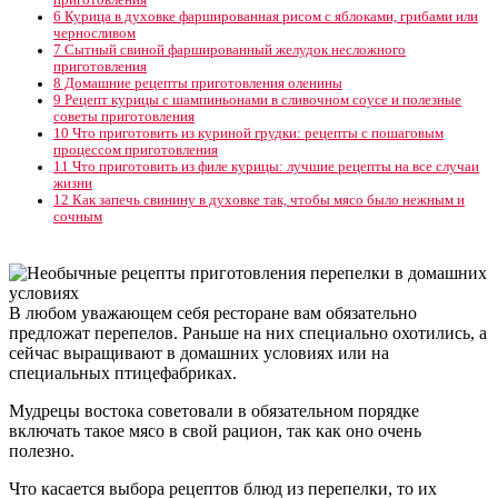
6
Курица в духовке фаршированная рисом с яблоками, грибами или
черносливом
7
Сытный свиной фаршированный желудок несложного
приготовления
8
Домашние рецепты приготовления оленины
9
Рецепт курицы с шампиньонами в сливочном соусе и полезные
советы приготовления
10
Что приготовить из куриной грудки: рецепты с пошаговым
процессом приготовления
11
Что приготовить из филе курицы: лучшие рецепты на все случаи
жизни
12
Как запечь свинину в духовке так, чтобы мясо было нежным и
сочным
В любом уважающем себя ресторане вам обязательно
предложат перепелов. Раньше на них специально охотились, а
сейчас выращивают в домашних условиях или на
специальных птицефабриках.
Мудрецы востока советовали в обязательном порядке
включать такое мясо в свой рацион, так как оно очень
полезно.
Что касается выбора рецептов блюд из перепелки, то их