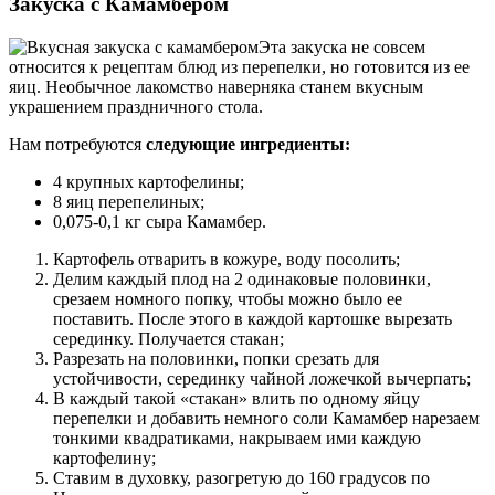
Закуска с Камамбером
Эта закуска не совсем
относится к рецептам блюд из перепелки, но готовится из ее
яиц. Необычное лакомство наверняка станем вкусным
украшением праздничного стола.
Нам потребуются
следующие ингредиенты:
4 крупных картофелины;
8 яиц перепелиных;
0,075-0,1 кг сыра Камамбер.
Картофель отварить в кожуре, воду посолить;
Делим каждый плод на 2 одинаковые половинки,
срезаем номного попку, чтобы можно было ее
поставить. После этого в каждой картошке вырезать
серединку. Получается стакан;
Разрезать на половинки, попки срезать для
устойчивости, серединку чайной ложечкой вычерпать;
В каждый такой «стакан» влить по одному яйцу
перепелки и добавить немного соли Камамбер нарезаем
тонкими квадратиками, накрываем ими каждую
картофелину;
Ставим в духовку, разогретую до 160 градусов по