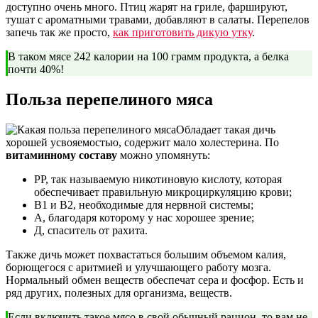
доступно очень много. Птиц жарят на гриле, фаршируют,
тушат с ароматными травами, добавляют в салаты. Перепелов
запечь так же просто,
как приготовить дикую утку
.
В таком мясе 242 калории на 100 грамм продукта, а белка
почти 40%!
Польза перепелиного мяса
Обладает такая дичь
хорошей усвояемостью, содержит мало холестерина. По
витаминному составу
можно упомянуть:
РР, так называемую никотиновую кислоту, которая
обеспечивает правильную микроциркуляцию крови;
В1 и В2, необходимые для нервной системы;
А, благодаря которому у нас хорошее зрение;
Д, спаситель от рахита.
Также дичь может похвастаться большим объемом калия,
борющегося с аритмией и улучшающего работу мозга.
Нормальный обмен веществ обеспечат сера и фосфор. Есть и
ряд других, полезных для организма, веществ.
Если включить такое мясо в свой обычный рацион, то вам не