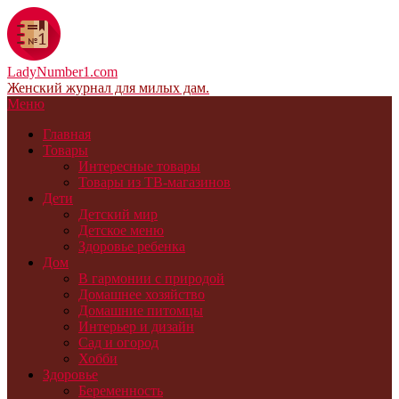
LadyNumber1.com
Женский журнал для милых дам.
Меню
Главная
Товары
Интересные товары
Товары из ТВ-магазинов
Дети
Детский мир
Детское меню
Здоровье ребенка
Дом
В гармонии с природой
Домашнее хозяйство
Домашние питомцы
Интерьер и дизайн
Сад и огород
Хобби
Здоровье
Беременность