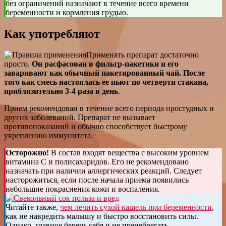
без ограничений назначают в течение всего времени
беременности и кормления грудью.
Как употребляют
Применять препарат достаточно
просто.
Он расфасован в фильтр-пакетики и его
заваривают как обычный пакетированный чай. После
того как смесь настоялась ее пьют по четверти стакана,
приблизительно 3-4 раза в день
.
Прием рекомендован в течение всего периода простудных и
других заболеваний. Препарат не вызывает
противопоказаний и обычно способствует быстрому
укреплению иммунитета.
Осторожно!
В состав входят вещества с высоким уровнем
витамина С и полисахаридов. Его не рекомендовано
назначать при наличии аллергических реакций. Следует
насторожиться, если после начала приема появились
небольшие покраснения кожи и воспаления.
Читайте также,
чем лечить сухой кашель при беременности
,
как не навредить малышу и быстро восстановить силы.
Однако, главное беречь себя и не пренебрегать