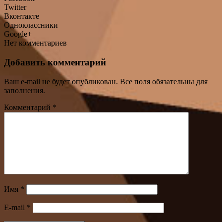
Twitter
Вконтакте
Одноклассники
Google+
Нет комментариев
Добавить комментарий
Ваш e-mail не будет опубликован. Все поля обязательны для
заполнения.
Комментарий
*
Имя
*
E-mail
*