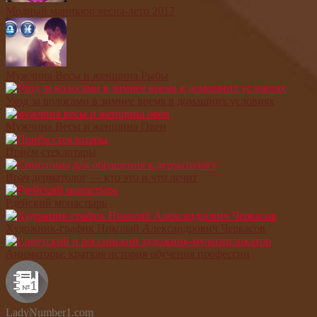
Модный маникюр весна-лето 2017
Мужчина Весы и женщина Рыбы
Уход за волосами в зимнее время в домашних условиях
Мужчина Весы и женщина Овен
Приём стеклотары
Врач дерматолог — кто это и что лечит
Рдейский монастырь
Художник-график Николай Александрович Черкасов
Аниматоры: краткая история обучения профессии
LadyNumber1.com