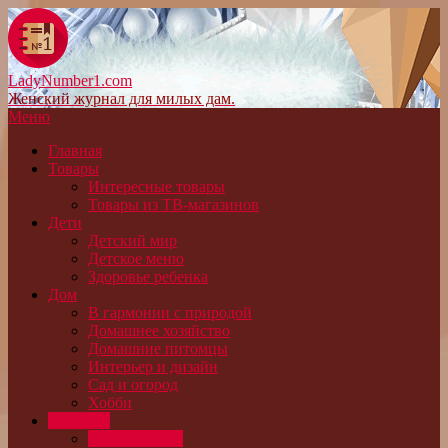
LadyNumber1.com
Женский журнал для милых дам.
Меню
Главная
Товары
Интересные товары
Товары из ТВ-магазинов
Дети
Детский мир
Детское меню
Здоровье ребенка
Дом
В гармонии с природой
Домашнее хозяйство
Домашние питомцы
Интерьер и дизайн
Сад и огород
Хобби
Здоровье
Беременность