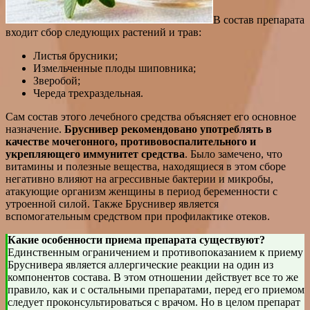
В состав препарата
входит сбор следующих растений и трав:
Листья брусники;
Измельченные плоды шиповника;
Зверобой;
Череда трехраздельная.
Сам состав этого лечебного средства объясняет его основное
назначение.
Бруснивер рекомендовано употреблять в
качестве мочегонного, противовоспалительного и
укрепляющего иммунитет средства
. Было замечено, что
витамины и полезные вещества, находящиеся в этом сборе
негативно влияют на агрессивные бактерии и микробы,
атакующие организм женщины в период беременности с
утроенной силой. Также Бруснивер является
вспомогательным средством при профилактике отеков.
Какие особенности приема препарата существуют?
Единственным ограничением и противопоказанием к приему
Бруснивера является аллергические реакции на один из
компонентов состава. В этом отношении действует все то же
правило, как и с остальными препаратами, перед его приемом
следует проконсультироваться с врачом. Но в целом препарат