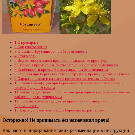
1
О препарате
2
Как употребляют
3
Отзывы о Бруснивере при беременности
4
Стоимость
5
Видео-консультация врача о профилактике простуды
6
Способы применения листьев брусники при беременности
7
Особенности приема Фитомуцила при беременности
8
Гербион при беременности: инструкция, преимущества и отзывы
9
Характеристики и названия противозачаточных таблеток
10
Свечи Пимафуцин при беременности: особенности приема и
советы будущим мамам
11
Какие существуют способы контрацепции и противозачаточные
таблетки для кормящих мам
12
Отзывы и рекомендации по применению Санорина при
беременности
13
Какое успокоительное для беременных разрешено?
Осторожно! Не принимать без назначения врача!
Как часто игнорирование таких рекомендаций в инструкции