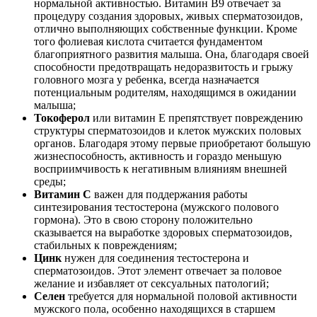
нормальной активностью. Витамин В9 отвечает за
процедуру создания здоровых, живых сперматозоидов,
отлично выполняющих собственные функции. Кроме
того фолиевая кислота считается фундаментом
благоприятного развития малыша. Она, благодаря своей
способности предотвращать недоразвитость и грыжу
головного мозга у ребенка, всегда назначается
потенциальным родителям, находящимся в ожидании
малыша;
Токоферол
или витамин Е препятствует повреждению
структуры сперматозоидов и клеток мужских половых
органов. Благодаря этому первые приобретают большую
жизнеспособность, активность и гораздо меньшую
восприимчивость к негативным влияниям внешней
среды;
Витамин
С
важен для поддержания работы
синтезирования тестостерона (мужского полового
гормона). Это в свою сторону положительно
сказывается на выработке здоровых сперматозоидов,
стабильных к повреждениям;
Цинк
нужен для соединения тестостерона и
сперматозоидов. Этот элемент отвечает за половое
желание и избавляет от сексуальных патологий;
Селен
требуется для нормальной половой активности
мужского пола, особенно находящихся в старшем