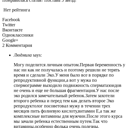
Понравилась статья? Поставь 5 звезд!
Нет рейтинга
Facebook
Twitter
Вконтакте
Одноклассники
Google+
2 Комментария
Людмила
says:
Могу поделится личным опытом.Первая беременность у
нас ни как не получалась и поэтому решили не терять
время и сделали Эко.У меня было все в порядке по
репродуктивной функции,а вот у мужа по
спермограмме выходило подвижность сперматазоидов
не очень и еще не большая фрагментация.У нас после
эко родился замечательный ребенок.Затем захотели
второго ребенка и перед тем как делать второе Эко
репродуктолог посоветовал мужу в течении трех
месяцев пить фолиевую кислоту,витамин Е,а так же
комплексные витамины для мужчин.После этого курса
мы зачали ребенка естественным путем.Так что
витамины,особенно фолька очень полезны.