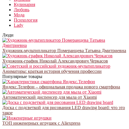
Кулинария
Любовь
Мода
Психология
Lady
Люди
Художник-мультипликатор Померанцева Татьяна Дмитриевна
Художник-график Николай Александрович Черкасов
Аниматоры: краткая история обучения профессии
Популярные товары
Яндекс.Телефон – официальная продажа нового смартфона
Автоматический диспенсер для мыла от Xiaomi
Доска с подсветкой для рисования LED drawing board: что это
такое
ТОП инженерных игрушек с Aliexpress