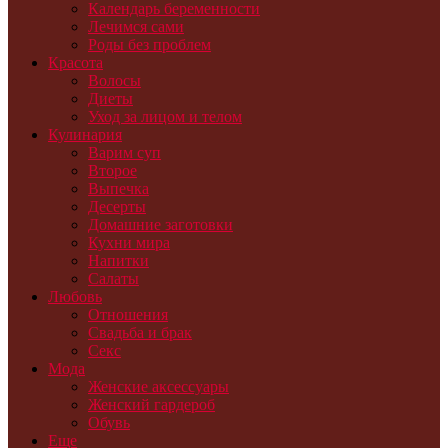
Календарь беременности
Лечимся сами
Роды без проблем
Красота
Волосы
Диеты
Уход за лицом и телом
Кулинария
Варим суп
Второе
Выпечка
Десерты
Домашние заготовки
Кухни мира
Напитки
Салаты
Любовь
Отношения
Свадьба и брак
Секс
Мода
Женские аксессуары
Женский гардероб
Обувь
Еще