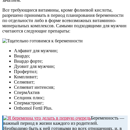
зачатием.
Все требующиеся витамины, кроме фолиевой кислоты,
разрешено принимать в период планирования беременности
по отдельности либо в форме всевозможных витаминно-
минеральных комплексов. Самыми подходящими для мужчин
считаются следующие препараты:
Алфавит для мужчин;
Виардо;
Виардо форте;
Дуовит для мужчин;
Профертил;
Компливит;
Селмевит;
Селмевит интенсив;
СпермАктив
Селцинк плюс;
Спермастронг;
Orthomol Fertil Plus.
Беременность —
важный период в жизни каждого из родителей.
Необходимо быть к ней готовыми во всех отношениях, и, в