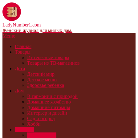
LadyNumber1.com
Женский журнал для милых дам.
Меню
Главная
Товары
Интересные товары
Товары из ТВ-магазинов
Дети
Детский мир
Детское меню
Здоровье ребенка
Дом
В гармонии с природой
Домашнее хозяйство
Домашние питомцы
Интерьер и дизайн
Сад и огород
Хобби
Здоровье
Беременность