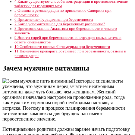
4
Какие существуют способы контрацепции и противозачаточные
таблетки для кормящих мам
5
Отзывы и рекомендации по применению Санорина при
беременности
6
Применение Фурацилина при беременности
7
Какое успокоительное для беременных разрешено?
8
Противопоказания Анальгина при беременности и чем его
заменить
9
Эпиген-спрей при беременности: инструкция пользователя и
советы специалистов
10
Особенности приема Фитомуцила при беременности
11
Назначение препарата Бруснивер при беременности, отзывы и
рекомендации
Зачем мужчине витамины
Некоторые специалисты
убеждены, что мужчинам перед зачатием необходимы
витамины даже чуть больше, чем женщинам. Женский
организм изначально настроен на продолжение рода, тогда
как мужским гормонам порой необходима настоящая
встряска. Поэтому в процессе планирования беременности
витаминные комплексы для будущих пап имеют
первостепенное значение.
Потенциальные родители должны заранее начать подготовку
к зачатию и рождению ребенка. Желательно начать примерно