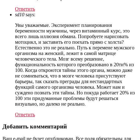
Ответить
sd10
says:
Увы уважаемые. Эксперимент планирования
беременности мужчины, через витаминный курс, это
всего лишь иллюзия обмана. Попробуете нарисовать
мотоцикл, и заставить его поехать прямо с холста?
Естественно это не реально. Путь к перемене мужского
организма на женский, лежит в самой матрице
человеческого тела. Мозг всему решение,
функциональность которого преобразовано в 20ти% из
100. Когда откроются тайны этого органа, можно даже
не сомневаться, что в мозге человека присутствуют
барьеры, так сказать преграды для нестандартных
функций самого организма человека. Может нам и
суждено познать эти тайны. Но покуда работает 20% из
100 эти придуманные проблемы будут решаться
визуально, но далеко не реально.
Ответить
Добавить комментарий
Ваш e-mail не будет опубликован. Все поля обязательны для